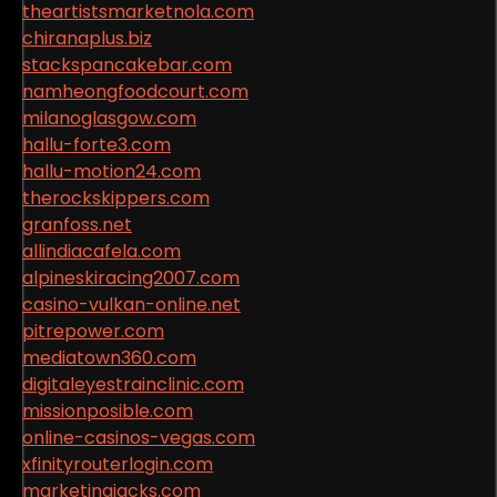
theartistsmarketnola.com
chiranaplus.biz
stackspancakebar.com
namheongfoodcourt.com
milanoglasgow.com
hallu-forte3.com
hallu-motion24.com
therockskippers.com
granfoss.net
allindiacafela.com
alpineskiracing2007.com
casino-vulkan-online.net
pitrepower.com
mediatown360.com
digitaleyestrainclinic.com
missionposible.com
online-casinos-vegas.com
xfinityrouterlogin.com
marketingjacks.com