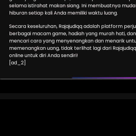
selama istirahat makan siang. Ini membuatnya mud
hiburan setiap kali Anda memiliki waktu luang.
Secara keseluruhan, Rajajudiqq adalah platform perj
berbagai macam game, hadiah yang murah hati, da
mencari cara yang menyenangkan dan menarik untu
memenangkan uang, tidak terlihat lagi dari Rajajudiq
online untuk diri Anda sendiri!
[ad_2]