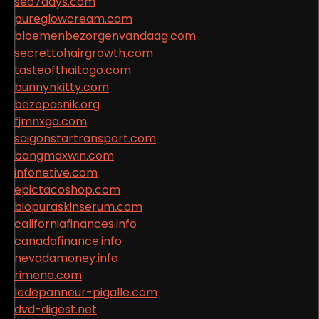
seo7days.com
pureglowcream.com
bloemenbezorgenvandaag.com
secrettohairgrowth.com
tasteofthaitogo.com
bunnynkitty.com
bezopasnik.org
fjmnxga.com
saigonstartransport.com
bangmaxwin.com
infonetive.com
epictacoshop.com
biopuraskinserum.com
californiafinances.info
canadafinance.info
nevadamoney.info
rimene.com
ledepanneur-pigalle.com
dvd-digest.net