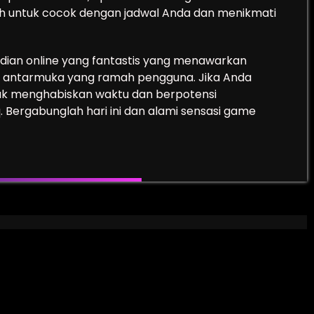
ah untuk cocok dengan jadwal Anda dan menikmati
udian online yang fantastis yang menawarkan
n antarmuka yang ramah pengguna. Jika Anda
k menghabiskan waktu dan berpotensi
q. Bergabunglah hari ini dan alami sensasi game