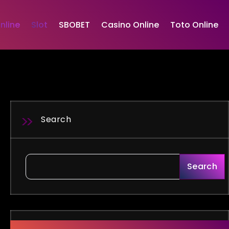
nline
Slot
SBOBET
Casino Online
Toto Online
Search
Search