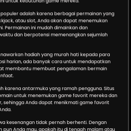
ini untuk kebutuhan game mereka.
 populer adalah karena berbagai permainan yang
kjack, atau slot, Anda akan dapat menemukan
ini. Permainan ini mudah dimainkan dan
waktu dan berpotensi memenangkan sejumlah
 menawarkan hadiah yang murah hati kepada para
osi harian, ada banyak cara untuk mendapatkan
i dapat membantu membuat pengalaman bermain
nfaat.
lah karena antarmuka yang ramah pengguna. Situs
 pemain untuk menemukan game favorit mereka dan
uler, sehingga Anda dapat menikmati game favorit
Anda.
ahwa kesenangan tidak pernah berhenti. Dengan
n pun Anda mau, apakah itu di tengah malam atau