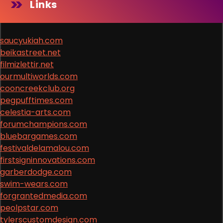
Links
saucyukiah.com
beikastreet.net
filmizlettir.net
ourmultiworlds.com
cooncreekclub.org
pegpufftimes.com
celestia-arts.com
forumchampions.com
bluebargames.com
festivaldelamalou.com
firstsigninnovations.com
garberdodge.com
swim-wears.com
forgrantedmedia.com
peolpstar.com
tylerscustomdesign.com