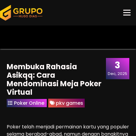
Skip
to
Content
Temukan agen slot gacor terbaik dengan promosi eksklusif. Dapatkan lebih banya
peluang menang dengan berbagai penawaran menarik saat Anda bergabung.
3
Membuka Rahasia
Asikqq: Cara
Dec, 2025
Mendominasi Meja Poker
Virtual
Poker Online
pkv games
Poker telah menjadi permainan kartu yang populer
selama berabad-abad, namun dengan bangkitnya