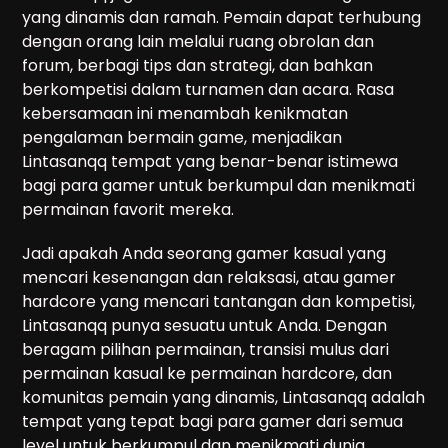
yang dinamis dan ramah. Pemain dapat terhubung
dengan orang lain melalui ruang obrolan dan
forum, berbagi tips dan strategi, dan bahkan
berkompetisi dalam turnamen dan acara. Rasa
kebersamaan ini menambah kenikmatan
pengalaman bermain game, menjadikan
Lintasanqq tempat yang benar-benar istimewa
bagi para gamer untuk berkumpul dan menikmati
permainan favorit mereka.
Jadi apakah Anda seorang gamer kasual yang
mencari kesenangan dan relaksasi, atau gamer
hardcore yang mencari tantangan dan kompetisi,
Lintasanqq punya sesuatu untuk Anda. Dengan
beragam pilihan permainan, transisi mulus dari
permainan kasual ke permainan hardcore, dan
komunitas pemain yang dinamis, Lintasanqq adalah
tempat yang tepat bagi para gamer dari semua
level untuk berkumpul dan menikmati dunia