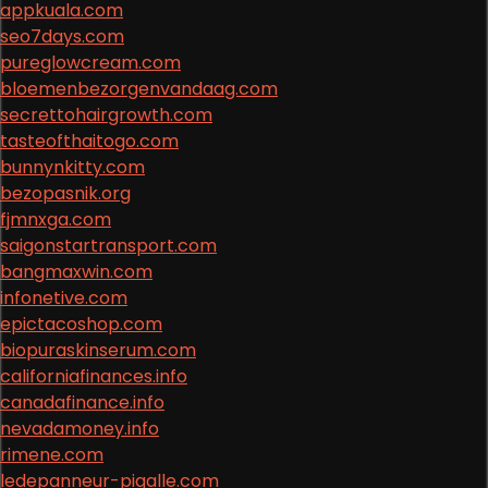
appkuala.com
seo7days.com
pureglowcream.com
bloemenbezorgenvandaag.com
secrettohairgrowth.com
tasteofthaitogo.com
bunnynkitty.com
bezopasnik.org
fjmnxga.com
saigonstartransport.com
bangmaxwin.com
infonetive.com
epictacoshop.com
biopuraskinserum.com
californiafinances.info
canadafinance.info
nevadamoney.info
rimene.com
ledepanneur-pigalle.com