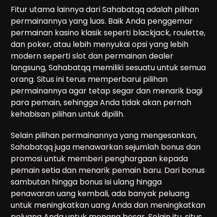
Fitur utama lainnya dari Sahabatqq adalah pilihan
permainannya yang luas. Baik Anda penggemar
permainan kasino klasik seperti blackjack, roulette,
dan poker, atau lebih menyukai opsi yang lebih
modern seperti slot dan permainan dealer
langsung, Sahabatqq memiliki sesuatu untuk semua
orang. Situs ini terus memperbarui pilihan
permainannya agar tetap segar dan menarik bagi
para pemain, sehingga Anda tidak akan pernah
kehabisan pilihan untuk dipilih.
Selain pilihan permainannya yang mengesankan,
Sahabatqq juga menawarkan sejumlah bonus dan
promosi untuk memberi penghargaan kepada
pemain setia dan menarik pemain baru. Dari bonus
sambutan hingga bonus isi ulang hingga
penawaran uang kembali, ada banyak peluang
untuk meningkatkan uang Anda dan meningkatkan
peluang Anda untuk menang besar. Selain itu, situs