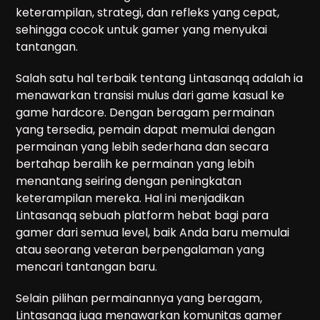
keterampilan, strategi, dan refleks yang cepat,
sehingga cocok untuk gamer yang menyukai
tantangan.
Salah satu hal terbaik tentang Lintasanqq adalah ia
menawarkan transisi mulus dari game kasual ke
game hardcore. Dengan beragam permainan
yang tersedia, pemain dapat memulai dengan
permainan yang lebih sederhana dan secara
bertahap beralih ke permainan yang lebih
menantang seiring dengan peningkatan
keterampilan mereka. Hal ini menjadikan
Lintasanqq sebuah platform hebat bagi para
gamer dari semua level, baik Anda baru memulai
atau seorang veteran berpengalaman yang
mencari tantangan baru.
Selain pilihan permainannya yang beragam,
Lintasanqq juga menawarkan komunitas gamer