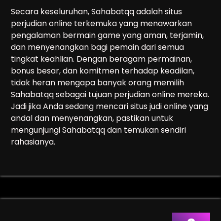
Secara keseluruhan, Sahabatqq adalah situs
perjudian online terkemuka yang menawarkan
pengalaman bermain game yang aman, terjamin,
dan menyenangkan bagi pemain dari semua
tingkat keahlian. Dengan beragam permainan,
bonus besar, dan komitmen terhadap keadilan,
tidak heran mengapa banyak orang memilih
Sahabatqq sebagai tujuan perjudian online mereka.
Jadi jika Anda sedang mencari situs judi online yang
andal dan menyenangkan, pastikan untuk
mengunjungi Sahabatqq dan temukan sendiri
rahasianya.