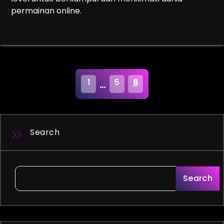
permainan online.
P
…
1
5
6
o
s
Search
t
s
p
Search
a