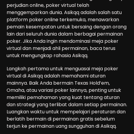
perjudian online, poker virtual telah
menggemparkan dunia. Asikqq adalah salah satu
platform poker online terkemuka, menawarkan
pemain kesempatan untuk bersaing dengan orang
lain dari seluruh dunia dalam berbagai permainan
poker. Jika Anda ingin mendominasi meja poker
virtual dan menjadi ahli permainan, baca terus
untuk mengungkap rahasia Asikqq.
Langkah pertama untuk menguasai meja poker
virtual di Asikqq adalah memahami aturan
mainnya. Baik Anda bermain Texas Hold’em,
Omaha, atau variasi poker lainnya, penting untuk
memiliki pemahaman yang kuat tentang aturan
dan strategi yang terlibat dalam setiap permainan.
Luangkan waktu untuk mempelajari peraturan dan
berlatih bermain di permainan gratis sebelum
terjun ke permainan uang sungguhan di Asikqq.