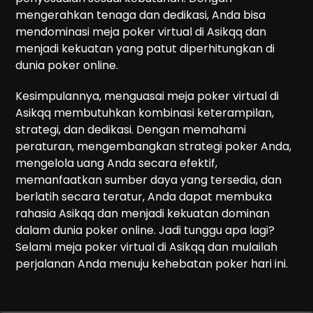
mengerahkan tenaga dan dedikasi, Anda bisa
mendominasi meja poker virtual di Asikqq dan
menjadi kekuatan yang patut diperhitungkan di
dunia poker online.
Kesimpulannya, menguasai meja poker virtual di
Asikqq membutuhkan kombinasi keterampilan,
strategi, dan dedikasi. Dengan memahami
peraturan, mengembangkan strategi poker Anda,
mengelola uang Anda secara efektif,
memanfaatkan sumber daya yang tersedia, dan
berlatih secara teratur, Anda dapat membuka
rahasia Asikqq dan menjadi kekuatan dominan
dalam dunia poker online. Jadi tunggu apa lagi?
Selami meja poker virtual di Asikqq dan mulailah
perjalanan Anda menuju kehebatan poker hari ini.