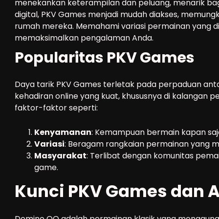
menekankan keterampilan dan peluang, menarik ba
digital, PKV Games menjadi mudah diakses, memungk
rumah mereka. Memahami variasi permainan yang di
memaksimalkan pengalaman Anda.
Popularitas PKV Games
Daya tarik PKV Games terletak pada perpaduan ant
kehadiran online yang kuat, khususnya di kalangan pe
faktor-faktor seperti:
Kenyamanan
: Kemampuan bermain kapan saja 
Variasi
: Beragam rangkaian permainan yang me
Masyarakat
: Terlibat dengan komunitas pem
game.
Kunci PKV Games dan 
Domino QQ adalah permainan klasik yang menggunak