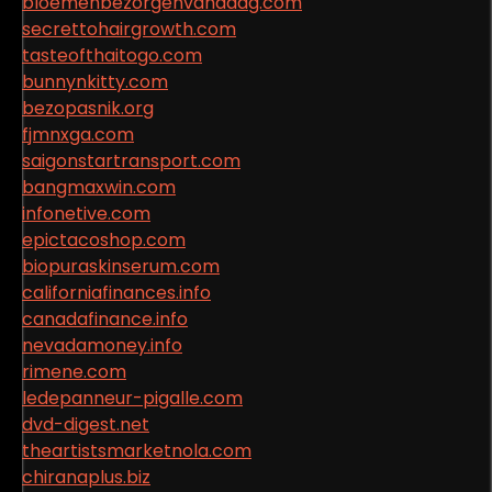
bloemenbezorgenvandaag.com
secrettohairgrowth.com
tasteofthaitogo.com
bunnynkitty.com
bezopasnik.org
fjmnxga.com
saigonstartransport.com
bangmaxwin.com
infonetive.com
epictacoshop.com
biopuraskinserum.com
californiafinances.info
canadafinance.info
nevadamoney.info
rimene.com
ledepanneur-pigalle.com
dvd-digest.net
theartistsmarketnola.com
chiranaplus.biz