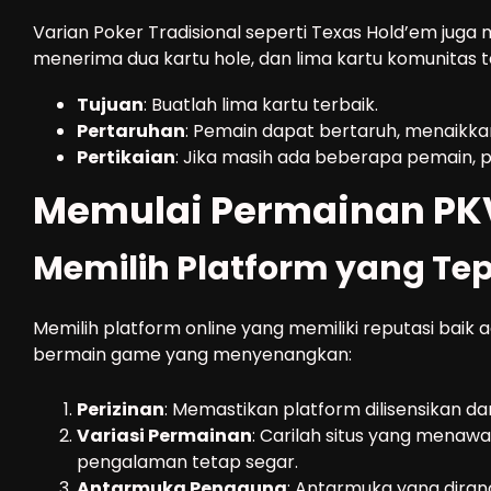
Varian Poker Tradisional seperti Texas Hold’em jug
menerima dua kartu hole, dan lima kartu komunitas 
Tujuan
: Buatlah lima kartu terbaik.
Pertaruhan
: Pemain dapat bertaruh, menaikka
Pertikaian
: Jika masih ada beberapa pemain,
Memulai Permainan PKV
Memilih Platform yang Te
Memilih platform online yang memiliki reputasi bai
bermain game yang menyenangkan:
Perizinan
: Memastikan platform dilisensikan da
Variasi Permainan
: Carilah situs yang men
pengalaman tetap segar.
Antarmuka Pengguna
: Antarmuka yang dira