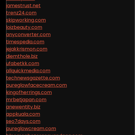
jamestrust.net
trenz24.com
skipworking.com
loizbeauty.com
anyconverter.com
timespedia.com
jejakkrismon.com
diemthole.biz
ufabetkk.com
allquickmedia.com
technewsgazette.com
pureglowfacecream.com
kingofherrings.com
mrbetjapan.com
anewentity.biz
appkuala.com
seo7days.com
pureglowcream.com