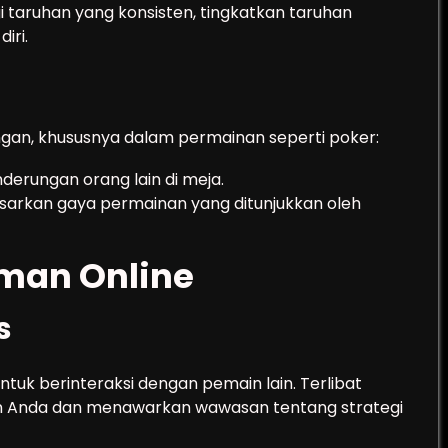
i taruhan yang konsisten, tingkatkan taruhan
iri.
an, khususnya dalam permainan seperti poker:
derungan orang lain di meja.
asarkan gaya permainan yang ditunjukkan oleh
man Online
s
tuk berinteraksi dengan pemain lain. Terlibat
 Anda dan menawarkan wawasan tentang strategi