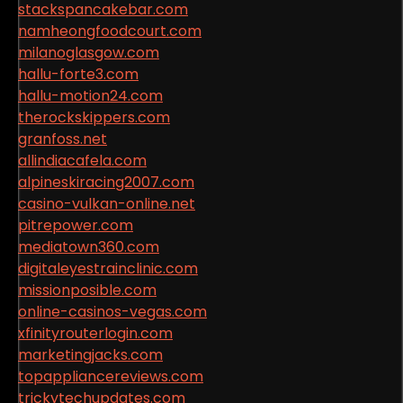
stackspancakebar.com
namheongfoodcourt.com
milanoglasgow.com
hallu-forte3.com
hallu-motion24.com
therockskippers.com
granfoss.net
allindiacafela.com
alpineskiracing2007.com
casino-vulkan-online.net
pitrepower.com
mediatown360.com
digitaleyestrainclinic.com
missionposible.com
online-casinos-vegas.com
xfinityrouterlogin.com
marketingjacks.com
topappliancereviews.com
trickytechupdates.com