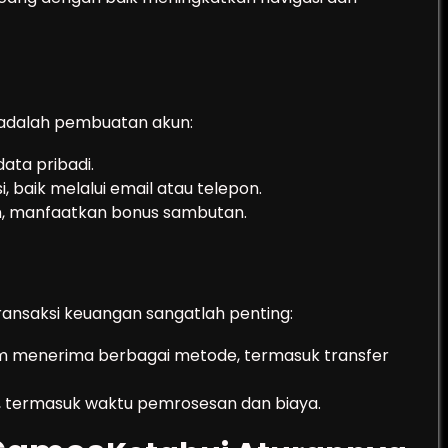
a adalah pembuatan akun:
data pribadi.
, baik melalui email atau telepon.
in, manfaatkan bonus sambutan.
ansaksi keuangan sangatlah penting:
rm menerima berbagai metode, termasuk transfer
n, termasuk waktu pemrosesan dan biaya.