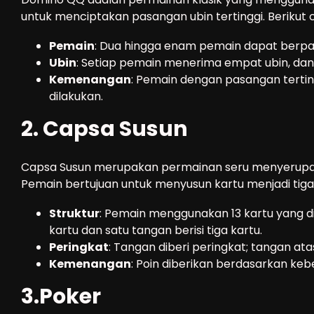
untuk menciptakan pasangan ubin tertinggi. Berikut
Pemain
: Dua hingga enam pemain dapat berpart
Ubin
: Setiap pemain menerima empat ubin, dan
Kemenangan
: Pemain dengan pasangan tertin
dilakukan.
2. Capsa Susun
Capsa Susun merupakan permainan seru menyerupai
Pemain bertujuan untuk menyusun kartu menjadi tiga
Struktur
: Pemain menggunakan 13 kartu yang dib
kartu dan satu tangan berisi tiga kartu.
Peringkat
: Tangan diberi peringkat; tangan at
Kemenangan
: Poin diberikan berdasarkan ke
3.Poker