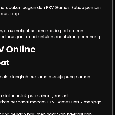
a merupakan bagian dari PKV Games. Setiap pemain
terungkap.
n, atau melipat selama ronde pertaruhan.
 pertarungan terjadi untuk menentukan pemenang.
 Online
pat
k adalah langkah pertama menuju pengalaman
n diatur untuk permainan yang adil.
awarkan berbagai macam PKV Games untuk menjaga
ncang dengan baik meningkatkan navigasi dan