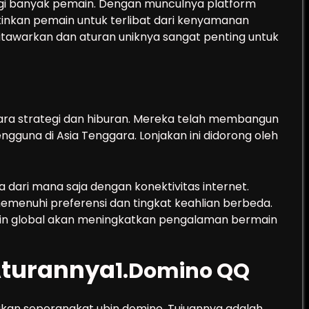
gi banyak pemain. Dengan munculnya platform
inkan pemain untuk terlibat dari kenyamanan
tawarkan dan aturan uniknya sangat penting untuk
ara strategi dan hiburan. Mereka telah membangun
ngguna di Asia Tenggara. Lonjakan ini didorong oleh
dari mana saja dengan konektivitas internet.
menuhi preferensi dan tingkat keahlian berbeda.
ain global akan meningkatkan pengalaman bermain
Aturannya
1.Domino QQ
an seperangkat ubin domino. Tujuannya adalah