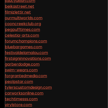
saucyukiah.com
beikastreet.net
filmizlettir.net
ourmultiworlds.com
cooncreekclub.org
pegpufftimes.com
celestia-arts.com
forumchampions.com
bluebargames.com
festivaldelamalou.com
firstsigninnovations.com
garberdodge.com
swim-wears.com
forgrantedmedia.com
peolpstar.com
tylerscustomdesign.com
carworksonline.com
techtimesss.com
virylstore.com