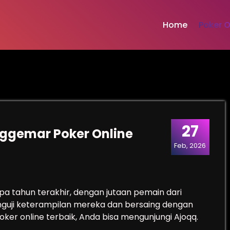
Home
Poker O
27
nggemar Poker Online
Feb, 2026
a tahun terakhir, dengan jutaan pemain dari
nguji keterampilan mereka dan bersaing dengan
ker online terbaik, Anda bisa mengunjungi Ajoqq.