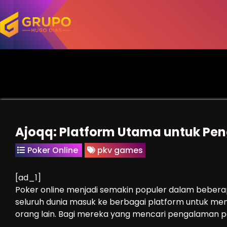
Skip
to
Content
Temukan agen slot gacor terbaik dengan promosi eksklusif.
Dapatkan lebih banyak peluang menang dengan berbagai
penawaran menarik saat Anda bergabung.
Ajoqq: Platform Utama untuk Pe
Poker Online
pkv games
[ad_1]
Poker online menjadi semakin populer dalam beberap
seluruh dunia masuk ke berbagai platform untuk me
orang lain. Bagi mereka yang mencari pengalaman po