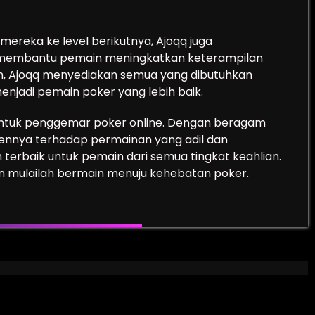
reka ke level berikutnya, Ajoqq juga
 membantu pemain meningkatkan keterampilan
an, Ajoqq menyediakan semua yang dibutuhkan
adi pemain poker yang lebih baik.
 untuk penggemar poker online. Dengan beragam
tmennya terhadap permainan yang adil dan
rbaik untuk pemain dari semua tingkat keahlian.
an mulailah bermain menuju kehebatan poker.