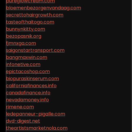
pureglowcream.com
bloemenbezorgenvandaag.com
secrettohairgrowth.com
tasteofthaitogo.com
bunnynkitty.com
bezopasnik.org
fjmnxga.com
saigonstartransport.com
bangmaxwin.com
infonetive.com
epictacoshop.com
biopuraskinserum.com
californiafinances.info
canadafinance.info
nevadamoney.info
rimene.com
ledepanneur-pigalle.com
dvd-digest.net
theartistsmarketnola.com