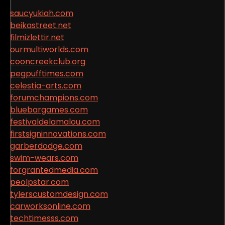
saucyukiah.com
beikastreet.net
filmizlettir.net
ourmultiworlds.com
cooncreekclub.org
pegpufftimes.com
celestia-arts.com
forumchampions.com
bluebargames.com
festivaldelamalou.com
firstsigninnovations.com
garberdodge.com
swim-wears.com
forgrantedmedia.com
peolpstar.com
tylerscustomdesign.com
carworksonline.com
techtimesss.com