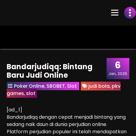
Skip
to
Content
Temukan agen slot gacor terbaik dengan promosi eksklusif. Dapatkan lebih banya
peluang menang dengan berbagai penawaran menarik saat Anda bergabung.
6
Bandarjudiqq: Bintang
Baru Judi Online
Jan, 2025
Poker Online
,
SBOBET
,
Slot
judi bola
,
pkv
games
,
slot
[ad_1]
Bandarjudiqq dengan cepat menjadi bintang yang
sedang naik daun di dunia perjudian online.
Platform perjudian populer ini telah mendapatkan