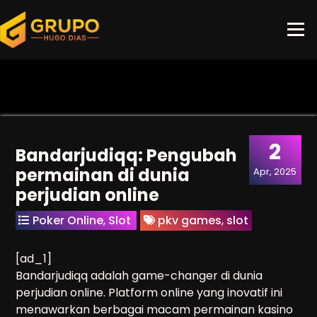
Skip
to
Content
Temukan agen slot gacor terbaik dengan promosi eksklusif. Dapatkan lebih banya
peluang menang dengan berbagai penawaran menarik saat Anda bergabung.
2
Bandarjudiqq: Pengubah
permainan di dunia
Apr, 2025
perjudian online
Poker Online
,
Slot
pkv games
,
slot
[ad_1]
Bandarjudiqq adalah game-changer di dunia
perjudian online. Platform online yang inovatif ini
menawarkan berbagai macam permainan kasino