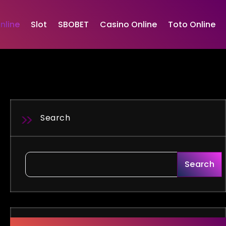
nline
Slot
SBOBET
Casino Online
Toto Online
Search
Search