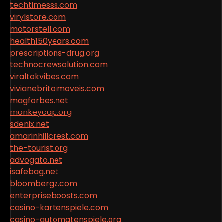
techtimesss.com
virylstore.com
motorstell.com
health150years.com
prescriptions-drug.org
technocrewsolution.com
viraltokvibes.com
vivianebritoimoveis.com
magforbes.net
monkeycap.org
sdenix.net
amarinhillcrest.com
the-tourist.org
advogato.net
isafebag.net
bloombergz.com
enterpriseboosts.com
casino-kartenspiele.com
casino-automatenspiele.org