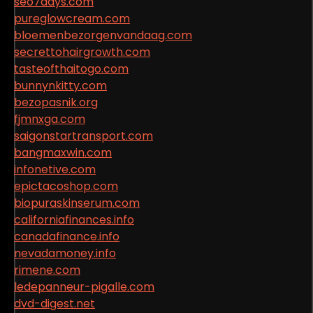
seo7days.com
pureglowcream.com
bloemenbezorgenvandaag.com
secrettohairgrowth.com
tasteofthaitogo.com
bunnynkitty.com
bezopasnik.org
fjmnxga.com
saigonstartransport.com
bangmaxwin.com
infonetive.com
epictacoshop.com
biopuraskinserum.com
californiafinances.info
canadafinance.info
nevadamoney.info
rimene.com
ledepanneur-pigalle.com
dvd-digest.net