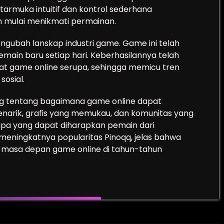
tarmuka intuitif dan kontrol sederhana
 mulai menikmati permainan.
engubah lanskap industri game. Game ini telah
ain baru setiap hari. Keberhasilannya telah
t game online serupa, sehingga memicu tren
osial.
ng tentang bagaimana game online dapat
narik, grafis yang memukau, dan komunitas yang
apa yang dapat diharapkan pemain dari
eningkatnya popularitas Pinoqq, jelas bahwa
 masa depan game online di tahun-tahun