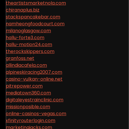
theartistsmarketnola.com
chiranaplus.biz
stackspancakebar.com
namheongfoodcourt.com
milanoglasgow.com
hallu-forte3.com
hallu-motion24.com
therockskippers.com
granfoss.net
allindiacafela.com
alpineskiracing2007.com
casino-vulkan-online.net
pitrepower.com
mediatown360.com
digitaleyestrainclinic.com
missionposible.com
online-casinos-vegas.com
xfinityrouterlogin.com
marketingjacks.com