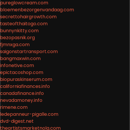
pureglowcream.com
bloemenbezorgenvandaag.com
secrettohairgrowth.com
tasteofthaitogo.com
bunnynkitty.com
bezopasnik.org
fjmnxga.com
saigonstartransport.com
bangmaxwin.com
infonetive.com
epictacoshop.com
biopuraskinserum.com
californiafinances.info
canadafinance.info
nevadamoney.info
rimene.com
ledepanneur-pigalle.com
dvd-digest.net
theartistsmarketnola.com