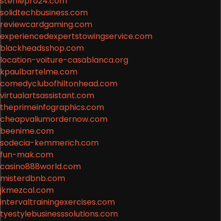
sterilepro24.com
solidtechbusiness.com
reviewcardgaming.com
experiencedexpertstowingservice.com
blackheadsshop.com
location-voiture-casablanca.org
kpaulbartelme.com
comedyclubofhiltonhead.com
virtualartsassistant.com
theprimeinfographics.com
cheapvaliumordernow.com
beenime.com
sodecia-kemmerich.com
fun-mak.com
casino888world.com
misterdbnb.com
jkmezcal.com
intervaltrainingexercises.com
tyestylebusinesssolutions.com