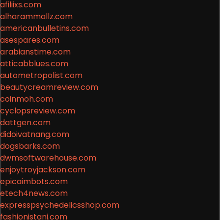
afiliixs.com
alharammallz.com
americanbulletins.com
asespares.com
arabianstime.com
atticabblues.com
autometropolist.com
beautycreamreview.com
coinmoh.com
cyclopsreview.com
dattgen.com
didoivatnang.com
dogsbarks.com
dwmsoftwarehouse.com
enjoytroyjackson.com
epicaimbots.com
etech4news.com
expresspsychedelicsshop.com
fashionistani.com