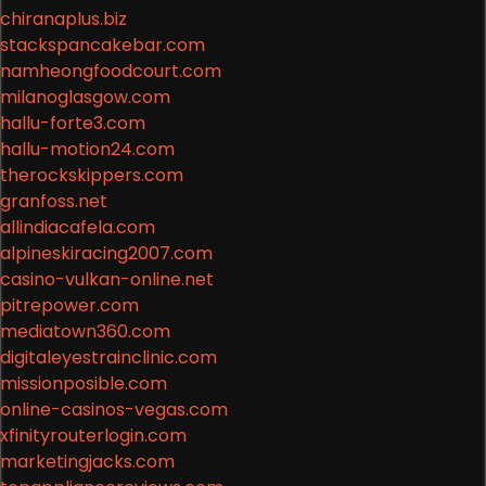
chiranaplus.biz
stackspancakebar.com
namheongfoodcourt.com
milanoglasgow.com
hallu-forte3.com
hallu-motion24.com
therockskippers.com
granfoss.net
allindiacafela.com
alpineskiracing2007.com
casino-vulkan-online.net
pitrepower.com
mediatown360.com
digitaleyestrainclinic.com
missionposible.com
online-casinos-vegas.com
xfinityrouterlogin.com
marketingjacks.com