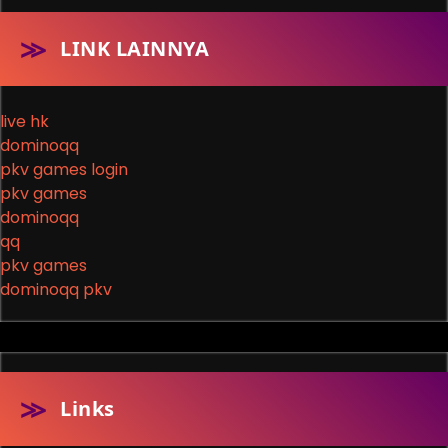
LINK LAINNYA
live hk
dominoqq
pkv games login
pkv games
dominoqq
qq
pkv games
dominoqq pkv
Links