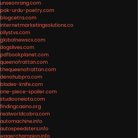
unseonrang.com
pak-urdu-poetry.com
blogcetra.com
internetmarketingsolutions.co
ollystvs.com
globalnewscx.com
dogslives.com
pdfbookplanet.com
queenofrattan.com
thequeenofrattan.com
denohubpro.com
blades-knife.com
one-piece-spoiler.com
studiooneiota.com
findingcasino.org
realworldcobra.com
automachine.info
autospeedsters.info
wagerchampion.info