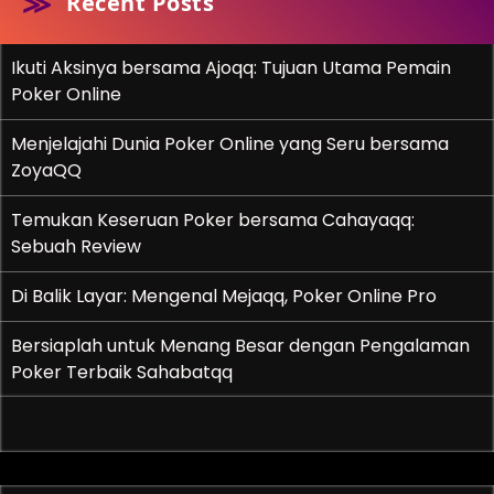
Recent Posts
Ikuti Aksinya bersama Ajoqq: Tujuan Utama Pemain
Poker Online
Menjelajahi Dunia Poker Online yang Seru bersama
ZoyaQQ
Temukan Keseruan Poker bersama Cahayaqq:
Sebuah Review
Di Balik Layar: Mengenal Mejaqq, Poker Online Pro
Bersiaplah untuk Menang Besar dengan Pengalaman
Poker Terbaik Sahabatqq