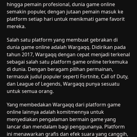
hingga pemain profesional, dunia game online
semakin populer, dengan jutaan pemain masuk ke
platform setiap hari untuk menikmati game favorit
mereka.
Salah satu platform yang membuat gebrakan di
dunia game online adalah Wargaqq. Didirikan pada
tahun 2017, Wargaqq dengan cepat menjadi terkenal
sebagai salah satu platform game online terkemuka
di dunia. Dengan beragam pilihan permainan,
termasuk judul populer seperti Fortnite, Call of Duty,
dan League of Legends, Wargaqq punya sesuatu
untuk semua orang.
Yang membedakan Wargaqq dari platform game
online lainnya adalah komitmennya untuk
menyediakan pengalaman bermain game yang
lancar dan mendalam bagi penggunanya. Platform
ini menawarkan grafis dan efek suara yang canggih,