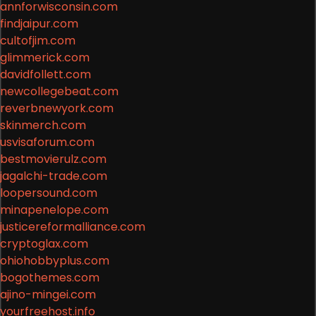
annforwisconsin.com
findjaipur.com
cultofjim.com
glimmerick.com
davidfollett.com
newcollegebeat.com
reverbnewyork.com
skinmerch.com
usvisaforum.com
bestmovierulz.com
jagalchi-trade.com
loopersound.com
minapenelope.com
justicereformalliance.com
cryptoglax.com
ohiohobbyplus.com
bogothemes.com
ajino-mingei.com
yourfreehost.info