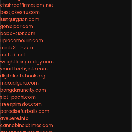
chakraaffirmations.net
bestjokes4u.com
lustgurgaon.com
geniejaar.com
bobbyslot.com
11placemoulin.com
mintz360.com
mohob.net
weightlossprodigy.com
smarttechyinfo.com
digitalnotebook.org
maxualguru.com
bongdasuncity.com
slot-pachi.com
freespinsslot.com
paradisefurballs.com
aveuere.info
cannabinoidtimes.com