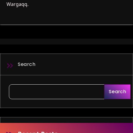
Wargaqq.
Search
Search