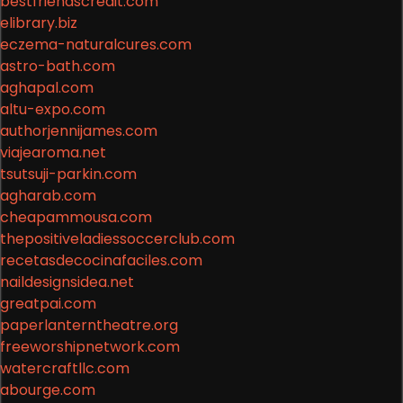
bestfriendscredit.com
elibrary.biz
eczema-naturalcures.com
astro-bath.com
aghapal.com
altu-expo.com
authorjennijames.com
viajearoma.net
tsutsuji-parkin.com
agharab.com
cheapammousa.com
thepositiveladiessoccerclub.com
recetasdecocinafaciles.com
naildesignsidea.net
greatpai.com
paperlanterntheatre.org
freeworshipnetwork.com
watercraftllc.com
abourge.com