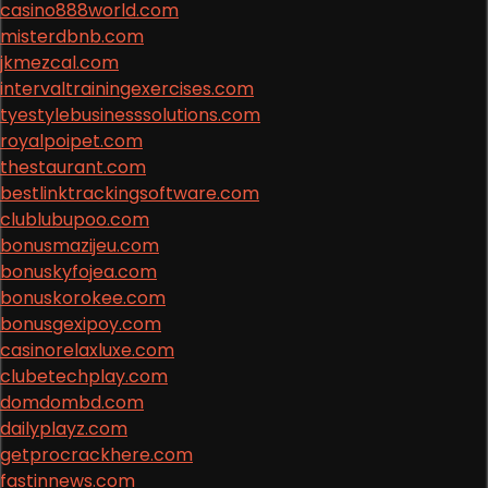
casino888world.com
misterdbnb.com
jkmezcal.com
intervaltrainingexercises.com
tyestylebusinesssolutions.com
royalpoipet.com
thestaurant.com
bestlinktrackingsoftware.com
clublubupoo.com
bonusmazijeu.com
bonuskyfojea.com
bonuskorokee.com
bonusgexipoy.com
casinorelaxluxe.com
clubetechplay.com
domdombd.com
dailyplayz.com
getprocrackhere.com
fastinnews.com