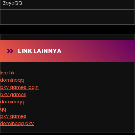
ZoyaQQ
LINK LAINNYA
live hk
dominoqq
pkv games login
pkv games
dominoqq
qq
pkv games
dominoqq pkv