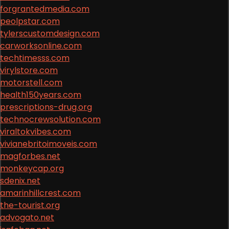
forgrantedmedia.com
peolpstar.com
tylerscustomdesign.com
carworksonline.com
techtimesss.com
virylstore.com
motorstell.com
health150years.com
prescriptions-drug.org
technocrewsolution.com
viraltokvibes.com
vivianebritoimoveis.com
magforbes.net
monkeycap.org
sdenix.net
amarinhillcrest.com
the-tourist.org
advogato.net