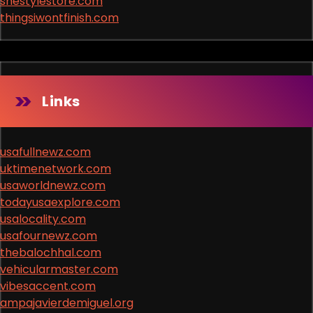
shestylestore.com
thingsiwontfinish.com
Links
usafullnewz.com
uktimenetwork.com
usaworldnewz.com
todayusaexplore.com
usalocality.com
usafournewz.com
thebalochhal.com
vehicularmaster.com
vibesaccent.com
ampajavierdemiguel.org