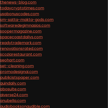
thenews-blog.com
todaycryptotimes.com
usabonuscodes.com
sm-satta-makta-gods.com
softwaredegimnasios.com
soopermagazine.com
spacecoastdailys.com
readytrademark.com
renovationsrated.com
scoziarestaurant.com
seohart.com
set-cleaning.com
promodesignai.com
publicistspaper.com
quindaily.com
abosulte.com
aiverse24.com
anubella.com
audiobooksonaudible.com