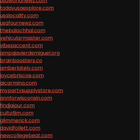
usaworldnewz.com
todayusaexplore.com
usalocality.com
usafournewz.com
thebalochhal.com
vehicularmaster.com
vibesaccent.com
ampajavierdemiguel.org
brainboosters.co
amberlately.com
joycebriscoe.com
aicarmina.com
mypartysupplystore.com
annforwisconsin.com
findjaipur.com
cultofjim.com
glimmerick.com
davidfollett.com
newcollegebeat.com