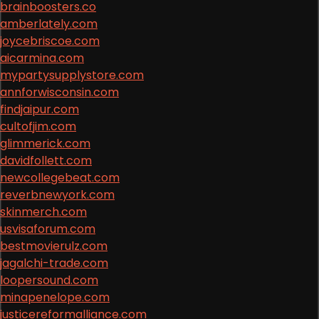
brainboosters.co
amberlately.com
joycebriscoe.com
aicarmina.com
mypartysupplystore.com
annforwisconsin.com
findjaipur.com
cultofjim.com
glimmerick.com
davidfollett.com
newcollegebeat.com
reverbnewyork.com
skinmerch.com
usvisaforum.com
bestmovierulz.com
jagalchi-trade.com
loopersound.com
minapenelope.com
justicereformalliance.com