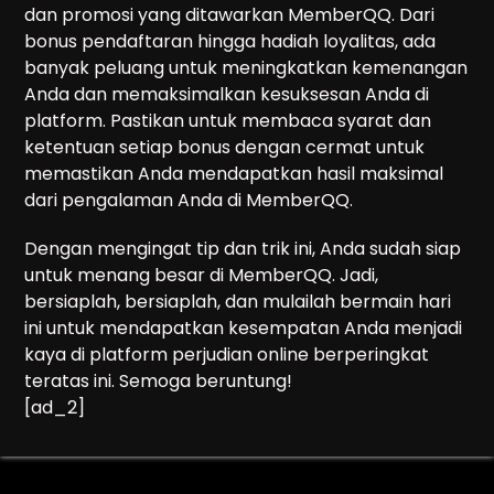
dan promosi yang ditawarkan MemberQQ. Dari
bonus pendaftaran hingga hadiah loyalitas, ada
banyak peluang untuk meningkatkan kemenangan
Anda dan memaksimalkan kesuksesan Anda di
platform. Pastikan untuk membaca syarat dan
ketentuan setiap bonus dengan cermat untuk
memastikan Anda mendapatkan hasil maksimal
dari pengalaman Anda di MemberQQ.
Dengan mengingat tip dan trik ini, Anda sudah siap
untuk menang besar di MemberQQ. Jadi,
bersiaplah, bersiaplah, dan mulailah bermain hari
ini untuk mendapatkan kesempatan Anda menjadi
kaya di platform perjudian online berperingkat
teratas ini. Semoga beruntung!
[ad_2]