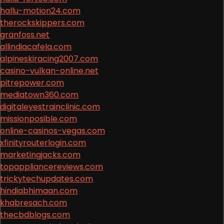
hallu-motion24.com
therockskippers.com
granfoss.net
allindiacafela.com
alpineskiracing2007.com
casino-vulkan-online.net
pitrepower.com
mediatown360.com
digitaleyestrainclinic.com
missionposible.com
online-casinos-vegas.com
xfinityrouterlogin.com
marketingjacks.com
topappliancereviews.com
trickytechupdates.com
hindiabhimaan.com
khabresach.com
thecbdblogs.com