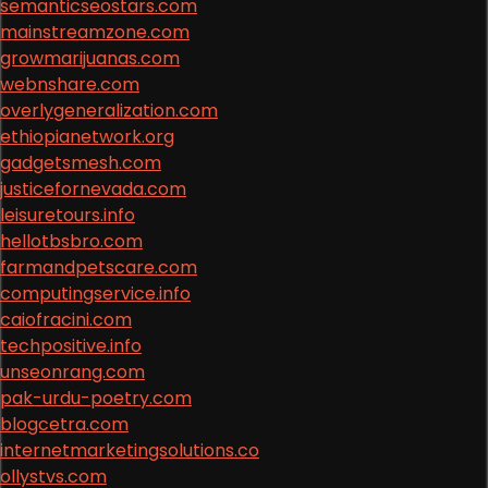
semanticseostars.com
mainstreamzone.com
growmarijuanas.com
webnshare.com
overlygeneralization.com
ethiopianetwork.org
gadgetsmesh.com
justicefornevada.com
leisuretours.info
hellotbsbro.com
farmandpetscare.com
computingservice.info
caiofracini.com
techpositive.info
unseonrang.com
pak-urdu-poetry.com
blogcetra.com
internetmarketingsolutions.co
ollystvs.com