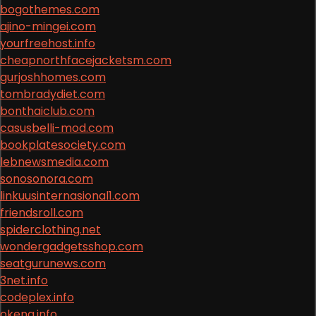
bogothemes.com
ajino-mingei.com
yourfreehost.info
cheapnorthfacejacketsm.com
gurjoshhomes.com
tombradydiet.com
bonthaiclub.com
casusbelli-mod.com
bookplatesociety.com
lebnewsmedia.com
sonosonora.com
linkuusinternasional1.com
friendsroll.com
spiderclothing.net
wondergadgetsshop.com
seatgurunews.com
3net.info
codeplex.info
okena.info