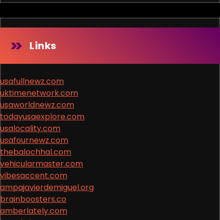
Links
usafullnewz.com
uktimenetwork.com
usaworldnewz.com
todayusaexplore.com
usalocality.com
usafournewz.com
thebalochhal.com
vehicularmaster.com
vibesaccent.com
ampajavierdemiguel.org
brainboosters.co
amberlately.com