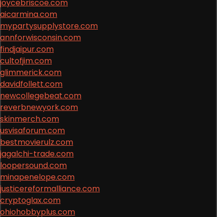
joycebriscoe.com
aicarmina.com
mypartysupplystore.com
annforwisconsin.com
findjaipur.com
cultofjim.com
glimmerick.com
davidfollett.com
newcollegebeat.com
reverbnewyork.com
skinmerch.com
usvisaforum.com
bestmovierulz.com
jagalchi-trade.com
loopersound.com
minapenelope.com
justicereformalliance.com
cryptoglax.com
ohiohobbyplus.com