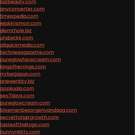
loizbeauty.com
anyconverter.com
timespedia.com
jejakkrismon.com
diemthole.biz
ufabetkk.com
allquickmedia.com
technewsgazette.com
pureglowfacecream.com
kingofherrings.com
mrbetjapan.com
anewentity.biz
appkuala.com
seo7days.com
pureglowcream.com
bloemenbezorgenvandaag.com
secrettohairgrowth.com
tasteofthaitogo.com
bunnynkitty.com