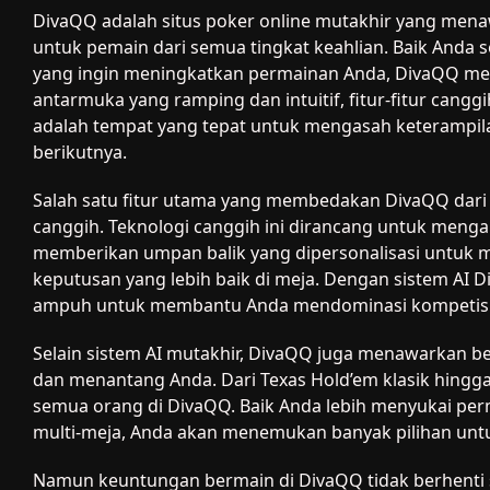
DivaQQ adalah situs poker online mutakhir yang me
untuk pemain dari semua tingkat keahlian. Baik Anda
yang ingin meningkatkan permainan Anda, DivaQQ mem
antarmuka yang ramping dan intuitif, fitur-fitur cang
adalah tempat yang tepat untuk mengasah keterampi
berikutnya.
Salah satu fitur utama yang membedakan DivaQQ dari p
canggih. Teknologi canggih ini dirancang untuk menga
memberikan umpan balik yang dipersonalisasi untuk
keputusan yang lebih baik di meja. Dengan sistem AI Di
ampuh untuk membantu Anda mendominasi kompetisi da
Selain sistem AI mutakhir, DivaQQ juga menawarkan
dan menantang Anda. Dari Texas Hold’em klasik hingga
semua orang di DivaQQ. Baik Anda lebih menyukai per
multi-meja, Anda akan menemukan banyak pilihan unt
Namun keuntungan bermain di DivaQQ tidak berhenti s