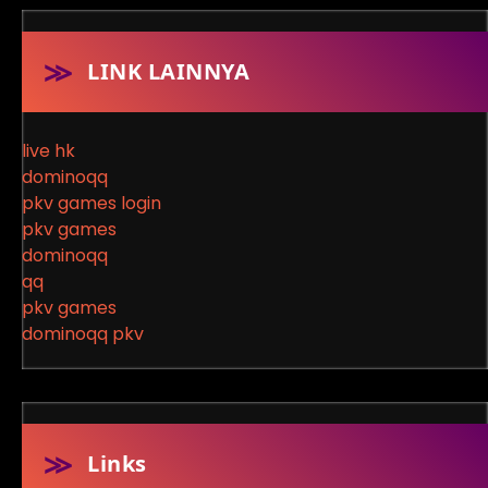
LINK LAINNYA
live hk
dominoqq
pkv games login
pkv games
dominoqq
qq
pkv games
dominoqq pkv
Links