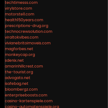
techtimesss.com
virylstore.com
motorstell.com
health150years.com
prescriptions-drug.org
technocrewsolution.com
viraltokvibes.com
vivianebritoimoveis.com
magforbes.net
monkeycap.org
sdenix.net
amarinhillcrest.com
the-tourist.org
advogato.net
isafebag.net
bloombergz.com
enterpriseboosts.com
casino-kartenspiele.com
casino-automatenspiele.org