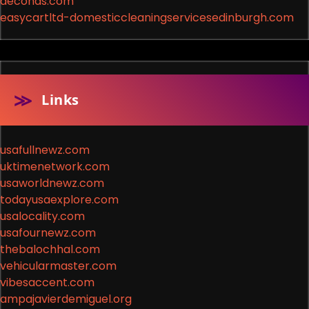
deconds.com
easycartltd-domesticcleaningservicesedinburgh.com
Links
usafullnewz.com
uktimenetwork.com
usaworldnewz.com
todayusaexplore.com
usalocality.com
usafournewz.com
thebalochhal.com
vehicularmaster.com
vibesaccent.com
ampajavierdemiguel.org