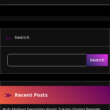
Search
Search
Recent Posts
Ikuti Aksinya bersama Ajoqq: Tujuan Utama Pemain