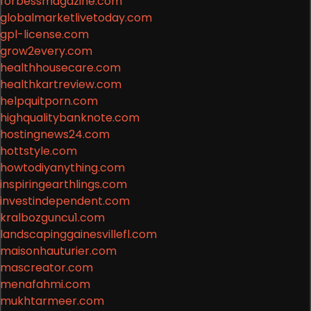
forbessmagazine.com
globalmarketlivetoday.com
gpl-license.com
grow2every.com
healthhousecare.com
healthkartreview.com
helpquitporn.com
highqualitybanknote.com
hostingnews24.com
hottstyle.com
howtodiyanything.com
inspiringearthlings.com
investindependent.com
kralbozguncu1.com
landscapinggainesvillefl.com
maisonhauturier.com
mascreator.com
menafahmi.com
mukhtarmeer.com