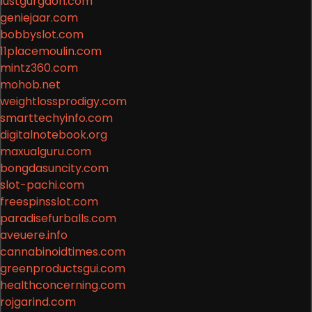
lustgurgaon.com
geniejaar.com
bobbyslot.com
11placemoulin.com
mintz360.com
mohob.net
weightlossprodigy.com
smarttechyinfo.com
digitalnotebook.org
maxualguru.com
bongdasuncity.com
slot-pachi.com
freespinsslot.com
paradisefurballs.com
aveuere.info
cannabinoidtimes.com
greenproductsgui.com
healthconcerning.com
rojgarind.com