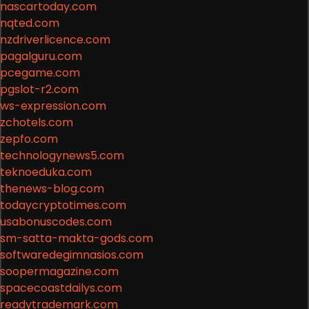
nascartoday.com
nqted.com
nzdriverlicence.com
pagalguru.com
pcegame.com
pgslot-r2.com
ws-expression.com
zchotels.com
zepfo.com
technologynews5.com
teknoeduka.com
thenews-blog.com
todaycryptotimes.com
usabonuscodes.com
sm-satta-makta-gods.com
softwaredegimnasios.com
soopermagazine.com
spacecoastdailys.com
readytrademark.com