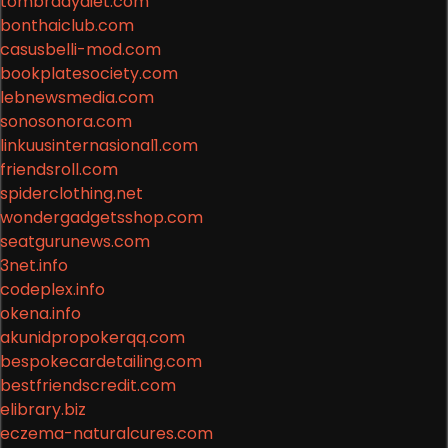
tombradydiet.com
bonthaiclub.com
casusbelli-mod.com
bookplatesociety.com
lebnewsmedia.com
sonosonora.com
linkuusinternasional1.com
friendsroll.com
spiderclothing.net
wondergadgetsshop.com
seatgurunews.com
3net.info
codeplex.info
okena.info
akunidpropokerqq.com
bespokecardetailing.com
bestfriendscredit.com
elibrary.biz
eczema-naturalcures.com