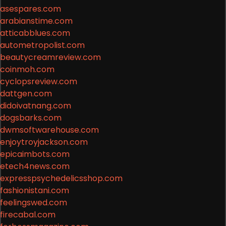
asespares.com
arabianstime.com
atticabblues.com
autometropolist.com
beautycreamreview.com
coinmoh.com
cyclopsreview.com
dattgen.com
didoivatnang.com
dogsbarks.com
dwmsoftwarehouse.com
enjoytroyjackson.com
epicaimbots.com
etech4news.com
expresspsychedelicsshop.com
fashionistani.com
feelingswed.com
firecabal.com