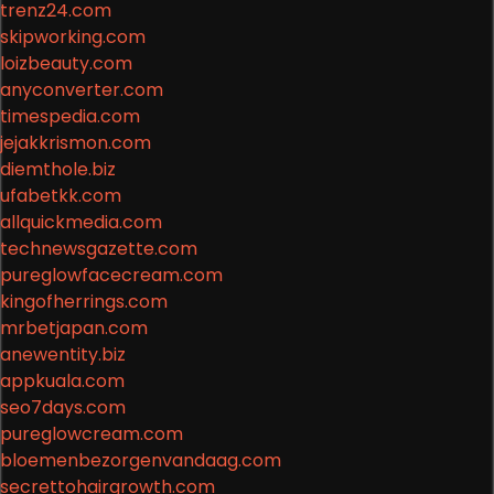
trenz24.com
skipworking.com
loizbeauty.com
anyconverter.com
timespedia.com
jejakkrismon.com
diemthole.biz
ufabetkk.com
allquickmedia.com
technewsgazette.com
pureglowfacecream.com
kingofherrings.com
mrbetjapan.com
anewentity.biz
appkuala.com
seo7days.com
pureglowcream.com
bloemenbezorgenvandaag.com
secrettohairgrowth.com