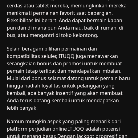
cerdas atau tablet mereka, memungkinkan mereka
menikmati permainan favorit saat bepergian.
Fleksibilitas ini berarti Anda dapat bermain kapan
pun dan di mana pun Anda mau, baik di rumah, di
bus, atau mengantri di toko kelontong.
Selain beragam pilihan permainan dan
kompatibilitas seluler, ITUQQ juga menawarkan
serangkaian bonus dan promosi untuk membuat
pemain tetap terlibat dan mendapatkan imbalan.
Mulai dari bonus selamat datang untuk pemain baru
hingga hadiah loyalitas untuk pelanggan yang
kembali, ada banyak insentif yang akan membuat
Anda terus datang kembali untuk mendapatkan
lebih banyak.
Namun mungkin aspek yang paling menarik dari
platform perjudian online ITUQQ adalah potensi
untuk menang besar. Dengan jackpot progresif dan