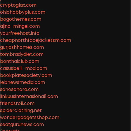
cryptoglax.com
ohiohobbyplus.com
bogothemes.com
ajino-mingei.com
yourfreehost.info
cheapnorthfacejacketsm.com
gurjoshhomes.com
tombradydiet.com
bonthaiclub.com
casusbelli-mod.com
bookplatesociety.com
lebnewsmedia.com
sonosonora.com
linkuusinternasional1.com
friendsroll.com
spiderclothing.net
wondergadgetsshop.com
seatgurunews.com