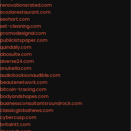
renovationsrated.com
scoziarestaurant.com
seohart.com
set-cleaning.com
promodesignai.com
publicistspaper.com
quindaily.com
abosulte.com
aiverse24.com
anubella.com
audiobooksonaudible.com
beautenetwork.com
bitcoin-tracing.com
bodyandshapes.com
businessconsultantsroundrock.com
classicglobalnews.com
cybercusp.com
britaintt.com