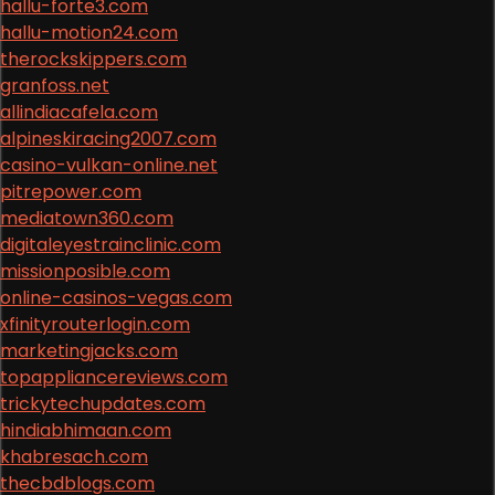
hallu-forte3.com
hallu-motion24.com
therockskippers.com
granfoss.net
allindiacafela.com
alpineskiracing2007.com
casino-vulkan-online.net
pitrepower.com
mediatown360.com
digitaleyestrainclinic.com
missionposible.com
online-casinos-vegas.com
xfinityrouterlogin.com
marketingjacks.com
topappliancereviews.com
trickytechupdates.com
hindiabhimaan.com
khabresach.com
thecbdblogs.com