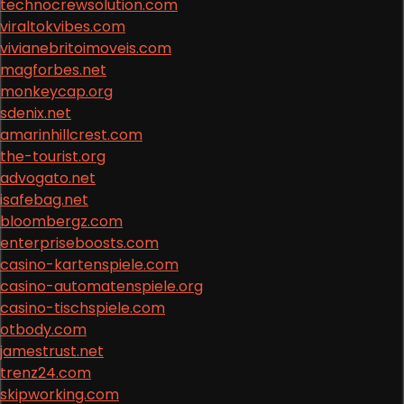
technocrewsolution.com
viraltokvibes.com
vivianebritoimoveis.com
magforbes.net
monkeycap.org
sdenix.net
amarinhillcrest.com
the-tourist.org
advogato.net
isafebag.net
bloombergz.com
enterpriseboosts.com
casino-kartenspiele.com
casino-automatenspiele.org
casino-tischspiele.com
otbody.com
jamestrust.net
trenz24.com
skipworking.com