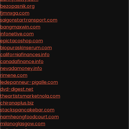
bezopasnik.org
fjmnxga.com
saigonstartransport.com
bangmaxwin.com
infonetive.com
epictacoshop.com
biopuraskinserum.com
californiafinances.info
canadafinance.info
nevadamoney.info
rimene.com
ledepanneur-pigalle.com
dvd-digest.net
theartistsmarketnola.com
chiranaplus.biz
stackspancakebar.com
namheongfoodcourt.com
milanoglasgow.com