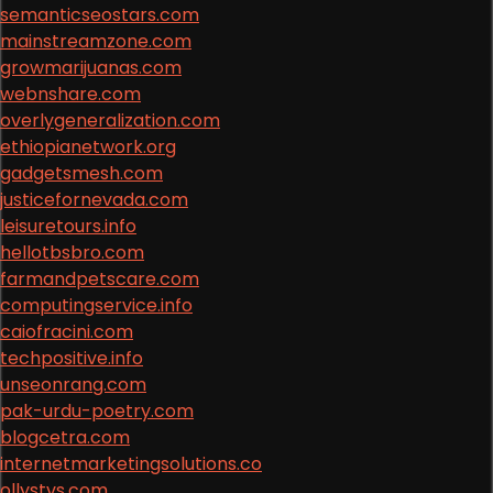
semanticseostars.com
mainstreamzone.com
growmarijuanas.com
webnshare.com
overlygeneralization.com
ethiopianetwork.org
gadgetsmesh.com
justicefornevada.com
leisuretours.info
hellotbsbro.com
farmandpetscare.com
computingservice.info
caiofracini.com
techpositive.info
unseonrang.com
pak-urdu-poetry.com
blogcetra.com
internetmarketingsolutions.co
ollystvs.com