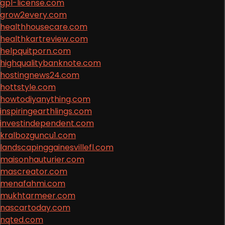
gpl-license.com
grow2every.com
healthhousecare.com
healthkartreview.com
helpquitporn.com
highqualitybanknote.com
hostingnews24.com
hottstyle.com
howtodiyanything.com
inspiringearthlings.com
investindependent.com
kralbozguncu1.com
landscapinggainesvillefl.com
maisonhauturier.com
mascreator.com
menafahmi.com
mukhtarmeer.com
nascartoday.com
nqted.com