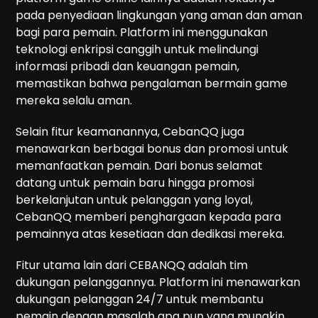
pada penyediaan lingkungan yang aman dan aman
bagi para pemain. Platform ini menggunakan
teknologi enkripsi canggih untuk melindungi
informasi pribadi dan keuangan pemain,
memastikan bahwa pengalaman bermain game
mereka selalu aman.
Selain fitur keamanannya, CebanQQ juga
menawarkan berbagai bonus dan promosi untuk
memanfaatkan pemain. Dari bonus selamat
datang untuk pemain baru hingga promosi
berkelanjutan untuk pelanggan yang loyal,
CebanQQ memberi penghargaan kepada para
pemainnya atas kesetiaan dan dedikasi mereka.
Fitur utama lain dari CEBANQQ adalah tim
dukungan pelanggannya. Platform ini menawarkan
dukungan pelanggan 24/7 untuk membantu
pemain dengan masalah apa pun yang mungkin