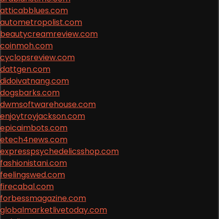
atticabblues.com
autometropolist.com
beautycreamreview.com
coinmoh.com
cyclopsreview.com
dattgen.com
didoivatnang.com
dogsbarks.com
dwmsoftwarehouse.com
enjoytroyjackson.com
epicaimbots.com
etech4news.com
expresspsychedelicsshop.com
fashionistani.com
feelingswed.com
firecabal.com
forbessmagazine.com
globalmarketlivetoday.com