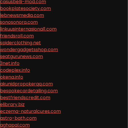
casusbelli-mod.com
bookplatesociety.com
lebnewsmedia.com
sonosonora.com
linkuusinternasional1.com
friendsroll.com
spiderclothing.net
wondergadgetsshop.com
seatgurunews.com
3net.info
codeplex.info
okena.info
akunidpropokerqq.com
bespokecardetailing.com
bestfriendscredit.com
elibrary.biz
eczema-naturalcures.com
astro-bath.com
aghapal.com