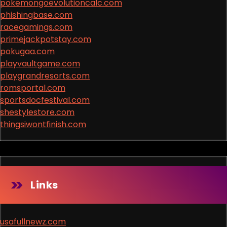
pokemongoevolutioncalc.com
phishingbase.com
racegamings.com
primejackpotstay.com
pokugaa.com
playvaultgame.com
playgrandresorts.com
romsportal.com
sportsdocfestival.com
shestylestore.com
thingsiwontfinish.com
Links
usafullnewz.com