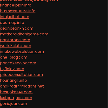
financelplan.info
businessfuture.info
infojudibet.com
cbdmap.info
deanbeanxn.com
matkarajdhanigame.com
popthrone.com
world-slots.com
imakewebsolution.com
che-blog.com
pancakecoinz.com
flyfinley.com
prideconsultation.com
hountinglil.info
chakraaffirmations.net
bestjokes4u.com
lustgurgaon.com
geniejaar.com