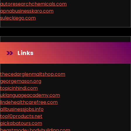
autoresearchchemicals.com
apnabusinesskaro.com
suleckiego.com
Links
thecedarglenmaltshop.com
georgemason.org
topicinhindi.com
uklanguageacademy.com
lindehealthcarefree.com
allbusinessjobs.info
top10products.net
pickabatours.com
beastmode-bodybuilding.com