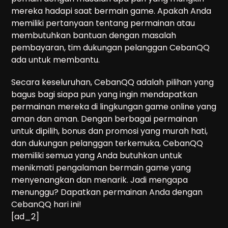
mereka hadapi saat bermain game. Apakah Anda
memiliki pertanyaan tentang permainan atau
membutuhkan bantuan dengan masalah
pembayaran, tim dukungan pelanggan CebanQQ
ada untuk membantu.
Secara keseluruhan, CebanQQ adalah pilihan yang
bagus bagi siapa pun yang ingin mendapatkan
permainan mereka di lingkungan game online yang
aman dan aman. Dengan berbagai permainan
untuk dipilih, bonus dan promosi yang murah hati,
dan dukungan pelanggan terkemuka, CebanQQ
memiliki semua yang Anda butuhkan untuk
menikmati pengalaman bermain game yang
menyenangkan dan menarik. Jadi mengapa
menunggu? Dapatkan permainan Anda dengan
CebanQQ hari ini!
[ad_2]