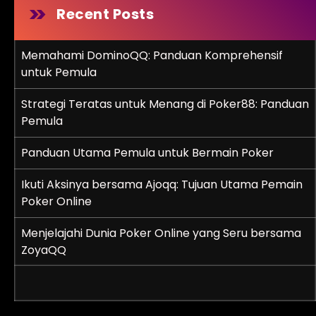
Recent Posts
Memahami DominoQQ: Panduan Komprehensif
untuk Pemula
Strategi Teratas untuk Menang di Poker88: Panduan
Pemula
Panduan Utama Pemula untuk Bermain Poker
Ikuti Aksinya bersama Ajoqq: Tujuan Utama Pemain
Poker Online
Menjelajahi Dunia Poker Online yang Seru bersama
ZoyaQQ