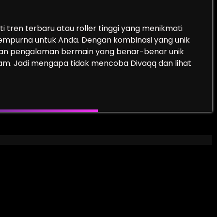
 tren terbaru atau roller tinggi yang menikmati
 sempurna untuk Anda. Dengan kombinasi yang unik
rkan pengalaman bermain yang benar-benar unik
am. Jadi mengapa tidak mencoba Divaqq dan lihat