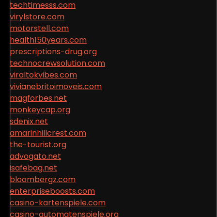
techtimesss.com
virylstore.com
motorstell.com
health150years.com
prescriptions-drug.org
technocrewsolution.com
viraltokvibes.com
vivianebritoimoveis.com
magforbes.net
monkeycap.org
sdenix.net
amarinhillcrest.com
the-tourist.org
advogato.net
isafebag.net
bloombergz.com
enterpriseboosts.com
casino-kartenspiele.com
casino-automatenspiele.org