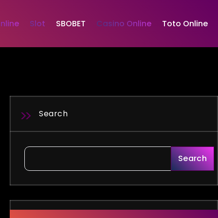
nline
Slot
SBOBET
Casino Online
Toto Online
Search
Search