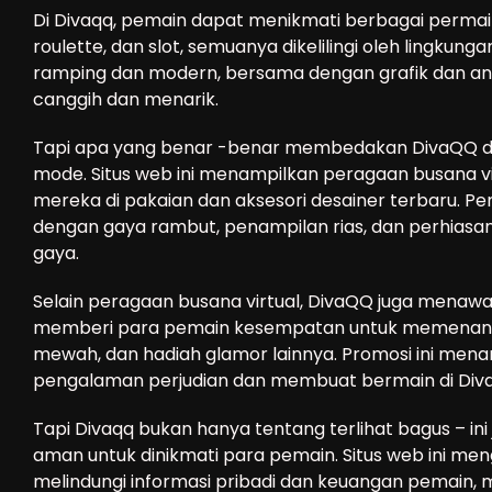
Di Divaqq, pemain dapat menikmati berbagai permaina
roulette, dan slot, semuanya dikelilingi oleh lingku
ramping dan modern, bersama dengan grafik dan ani
canggih dan menarik.
Tapi apa yang benar -benar membedakan DivaQQ dari
mode. Situs web ini menampilkan peragaan busana v
mereka di pakaian dan aksesori desainer terbaru. 
dengan gaya rambut, penampilan rias, dan perhiasa
gaya.
Selain peragaan busana virtual, DivaQQ juga mena
memberi para pemain kesempatan untuk memenangka
mewah, dan hadiah glamor lainnya. Promosi ini me
pengalaman perjudian dan membuat bermain di Diva
Tapi Divaqq bukan hanya tentang terlihat bagus – 
aman untuk dinikmati para pemain. Situs web ini men
melindungi informasi pribadi dan keuangan pemai