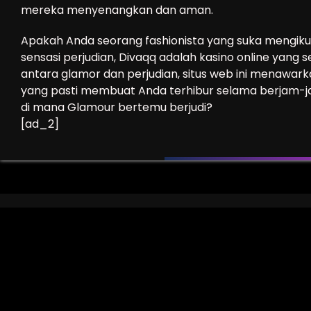
mereka menyenangkan dan aman.
Apakah Anda seorang fashionista yang suka mengikuti
sensasi perjudian, Divaqq adalah kasino online yang
antara glamor dan perjudian, situs web ini menawa
yang pasti membuat Anda terhibur selama berjam-j
di mana Glamour bertemu berjudi?
[ad_2]