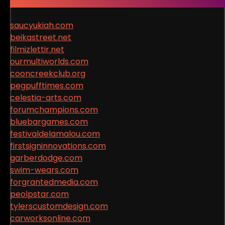
saucyukiah.com
beikastreet.net
filmizlettir.net
ourmultiworlds.com
cooncreekclub.org
pegpufftimes.com
celestia-arts.com
forumchampions.com
bluebargames.com
festivaldelamalou.com
firstsigninnovations.com
garberdodge.com
swim-wears.com
forgrantedmedia.com
peolpstar.com
tylerscustomdesign.com
carworksonline.com