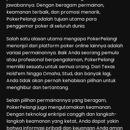
jawabannya. Dengan beragam permainan,
keamanan terbaik, dan promosi menarik,
PokerPelangi adalah tujuan utama para
penggemar poker di seluruh dunia.
Salah satu alasan utama mengapa PokerPelangi
menonjol dari platform poker online lainnya adalah
variasi permainannya. Baik Anda seorang pemula
atau profesional berpengalaman, PokerPelangi
memiliki sesuatu untuk semua orang. Dari Texas
Hold’em hingga Omaha, Stud, dan banyak lagi,
Anda tidak akan pernah kehabisan pilihan untuk
menghibur dan tertantang.
Selain pilihan permainannya yang beragam,
PokerPelangi juga mengutamakan keamanan.
Dengan teknologi enkripsi canggih dan langkah-
langkah keamanan yang ketat, Anda dapat yakin
bahwa informasi pribadi dan keuangan Anda aman