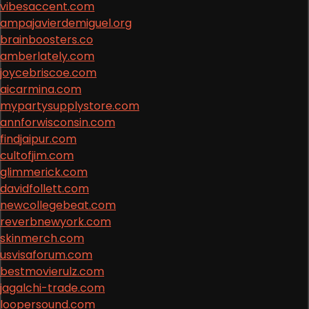
vibesaccent.com
ampajavierdemiguel.org
brainboosters.co
amberlately.com
joycebriscoe.com
aicarmina.com
mypartysupplystore.com
annforwisconsin.com
findjaipur.com
cultofjim.com
glimmerick.com
davidfollett.com
newcollegebeat.com
reverbnewyork.com
skinmerch.com
usvisaforum.com
bestmovierulz.com
jagalchi-trade.com
loopersound.com