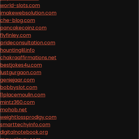
world-slots.com
imakewebsolution.com
che-blog.com
pancakecoinz.com
flyfinley.com
prideconsultation.com
hountinglil.info
chakraaffirmations.net
bestjokes4u.com
lustgurgaon.com
geniejaar.com
bobbyslot.com
11placemoulin.com
mintz360.com
mohob.net
weightlossprodigy.com
smarttechyinfo.com
digitalnotebook.org