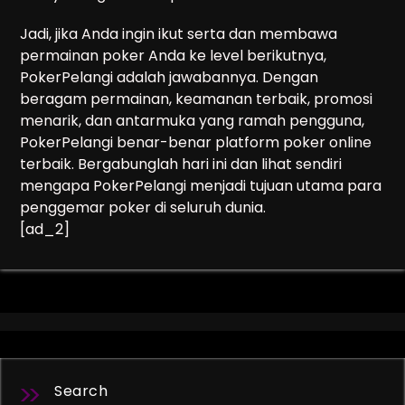
Jadi, jika Anda ingin ikut serta dan membawa
permainan poker Anda ke level berikutnya,
PokerPelangi adalah jawabannya. Dengan
beragam permainan, keamanan terbaik, promosi
menarik, dan antarmuka yang ramah pengguna,
PokerPelangi benar-benar platform poker online
terbaik. Bergabunglah hari ini dan lihat sendiri
mengapa PokerPelangi menjadi tujuan utama para
penggemar poker di seluruh dunia.
[ad_2]
Search