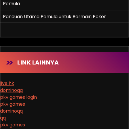
Pemula
Panduan Utama Pemula untuk Bermain Poker
LINK LAINNYA
live hk
dominoqq
pkv games login
pkv games
dominoqq
qq
pkv games