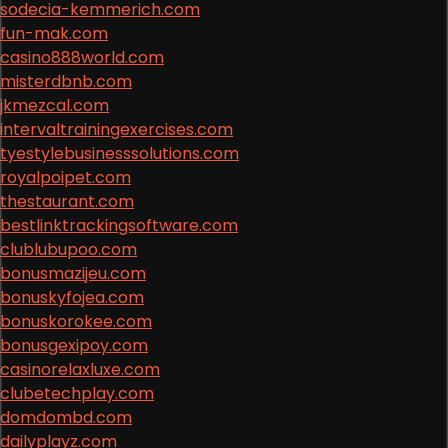
sodecia-kemmerich.com
fun-mak.com
casino888world.com
misterdbnb.com
jkmezcal.com
intervaltrainingexercises.com
tyestylebusinesssolutions.com
royalpoipet.com
thestaurant.com
bestlinktrackingsoftware.com
clublubupoo.com
bonusmazijeu.com
bonuskyfojea.com
bonuskorokee.com
bonusgexipoy.com
casinorelaxluxe.com
clubetechplay.com
domdombd.com
dailyplayz.com