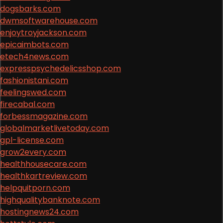
dogsbarks.com
dwmsoftwarehouse.com
enjoytroyjackson.com
epicaimbots.com
etech4news.com
expresspsychedelicsshop.com
fashionistani.com
feelingswed.com
firecabal.com
forbessmagazine.com
globalmarketlivetoday.com
gpl-license.com
grow2every.com
healthhousecare.com
healthkartreview.com
helpquitporn.com
highqualitybanknote.com
hostingnews24.com