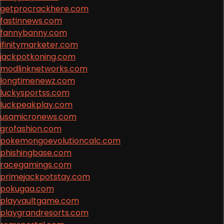
getprocrackhere.com
fastinnews.com
fannybanny.com
ifinitymarketer.com
jackpotkoning.com
modlinknetworks.com
longtimenewz.com
luckysportss.com
luckpeakplay.com
usamicronews.com
grofashion.com
pokemongoevolutioncalc.com
phishingbase.com
racegamings.com
primejackpotstay.com
pokugaa.com
playvaultgame.com
playgrandresorts.com