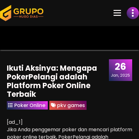
Skip
to
Content
Temukan agen slot gacor terbaik dengan promosi eksklusif. Dapatkan lebih banya
peluang menang dengan berbagai penawaran menarik saat Anda bergabung.
26
Ikuti Aksinya: Mengapa
PokerPelangi adalah
Jan, 2025
Platform Poker Online
Terbaik
Poker Online
pkv games
[ad_1]
Jika Anda penggemar poker dan mencari platform
poker online terbaik, PokerPelangi adalah