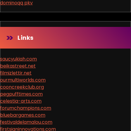
dominoqq pkv
Links
saucyukiah.com
beikastreet.net
filmizlettir.net
ourmultiworlds.com
cooncreekclub.org
pegpufftimes.com
celestia-arts.com
forumchampions.com
bluebargames.com
festivaldelamalou.com
firstsigninnovations.com