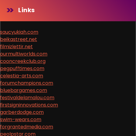
Links
saucyukiah.com
beikastreet.net
filmizlettir.net
ourmultiworlds.com
cooncreekclub.org
pegpufftimes.com
celestia-arts.com
forumchampions.com
bluebargames.com
festivaldelamalou.com
firstsigninnovations.com
garberdodge.com
swim-wears.com
forgrantedmedia.com
peolpstar.com