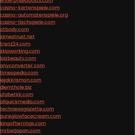
enterpriseboosts.com
casino-kartenspiele.com
casino-automatenspiele.org
casino-tischspiele.com
otbody.com
jamestrust.net
trenz24.com
skipworking.com
loizbeauty.com
anyconverter.com
timespedia.com
jejakkrismon.com
diemthole.biz
ufabetkk.com
allquickmedia.com
technewsgazette.com
pureglowfacecream.com
kingofherrings.com
mrbetjapan.com