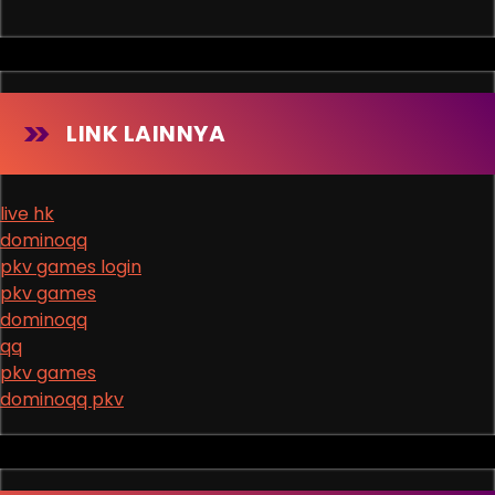
LINK LAINNYA
live hk
dominoqq
pkv games login
pkv games
dominoqq
qq
pkv games
dominoqq pkv