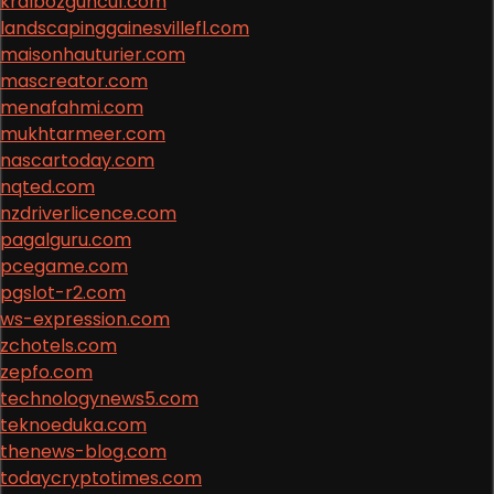
kralbozguncu1.com
landscapinggainesvillefl.com
maisonhauturier.com
mascreator.com
menafahmi.com
mukhtarmeer.com
nascartoday.com
nqted.com
nzdriverlicence.com
pagalguru.com
pcegame.com
pgslot-r2.com
ws-expression.com
zchotels.com
zepfo.com
technologynews5.com
teknoeduka.com
thenews-blog.com
todaycryptotimes.com