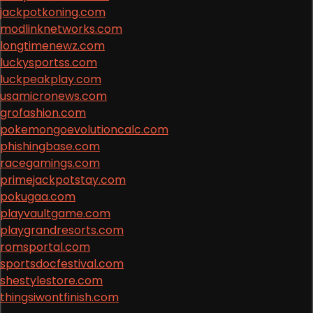
jackpotkoning.com
modlinknetworks.com
longtimenewz.com
luckysportss.com
luckpeakplay.com
usamicronews.com
grofashion.com
pokemongoevolutioncalc.com
phishingbase.com
racegamings.com
primejackpotstay.com
pokugaa.com
playvaultgame.com
playgrandresorts.com
romsportal.com
sportsdocfestival.com
shestylestore.com
thingsiwontfinish.com