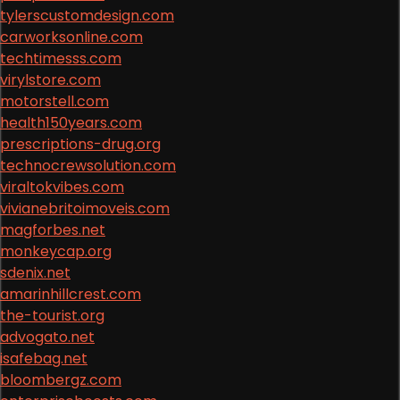
tylerscustomdesign.com
carworksonline.com
techtimesss.com
virylstore.com
motorstell.com
health150years.com
prescriptions-drug.org
technocrewsolution.com
viraltokvibes.com
vivianebritoimoveis.com
magforbes.net
monkeycap.org
sdenix.net
amarinhillcrest.com
the-tourist.org
advogato.net
isafebag.net
bloombergz.com