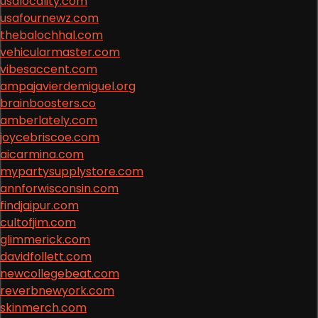
usalocality.com
usafournewz.com
thebalochhal.com
vehicularmaster.com
vibesaccent.com
ampajavierdemiguel.org
brainboosters.co
amberlately.com
joycebriscoe.com
aicarmina.com
mypartysupplystore.com
annforwisconsin.com
findjaipur.com
cultofjim.com
glimmerick.com
davidfollett.com
newcollegebeat.com
reverbnewyork.com
skinmerch.com