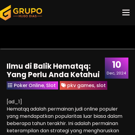
Skip
to
Content
Temukan agen slot gacor terbaik dengan promosi eksklusif. Dapatkan lebih banya
peluang menang dengan berbagai penawaran menarik saat Anda bergabung.
10
Ilmu di Balik Hematqq:
Yang Perlu Anda Ketahui
Dec, 2024
Poker Online
,
Slot
pkv games
,
slot
[ad_1]
Hematqq adalah permainan judi online populer
yang mendapatkan popularitas luar biasa dalam
beberapa tahun terakhir. Ini adalah permainan
keterampilan dan strategi yang mengharuskan