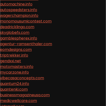
automachine.info
autospeedsters.info
wagerchampion.info
monomousumicontest.com
deadricklingo.com
skyglobefx.com
gamblespherex.info
agentur-ramsenthaler.com
eomdesigns.com
triptrekker.info
gendxxi.net
motomasters.info
mycarzone.info
vibecasaconcepts.com
quantum24.info
quantenki.com
businessmagazineusa.com
medicwellcare.com