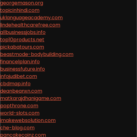
georgemason.org
topicinhindi.com
uklanguageacademy.com
lindehealthcarefree.com
allbusinessjobs.info
top10products.net
pickabatours.com
beastmode-bodybuilding.com
financelplan.info
businessfuture.info
infojudibet.com
cbdmap.info
deanbeanxn.com
matkarajdhanigame.com
popthrone.com
world-slots.com
imakewebsolution.com
che-blog.com
pancakecoinz.com