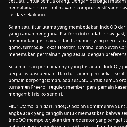
sesuatu untuk semua orang. Dengan berbagai macam 
pengalaman poker online yang komprehensif yang pa
cerdas sekalipun.
Salah satu fitur utama yang membedakan IndoQQ dari 
yang ramah pengguna. Platform ini mudah dinavigasi
menemukan permainan dan turnamen yang mereka car
game, termasuk Texas Hold’em, Omaha, dan Seven Car
menemukan permainan yang sesuai dengan preferens
Selain pilihan permainannya yang beragam, IndoQQ 
berpartisipasi pemain. Dari turnamen pembelian kecil
pemain berpengalaman, ada sesuatu untuk semua oran
turnamen Freeroll reguler, memberi para pemain k
mengambil risiko sendiri.
Fitur utama lain dari IndoQQ adalah komitmennya unt
angka acak yang canggih untuk memastikan bahwa semu
IndoQQ mempekerjakan tim moderator yang sangat t
bahwa semua pemain mengikuti aturan. Komitmen untu