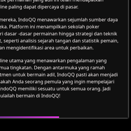
ne paling dapat dipercaya di pasar.
n mereka, IndoQQ menawarkan sejumlah sumber daya
. Platform ini menampilkan sekolah poker
 dasar -dasar permainan hingga strategi dan teknik
seperti analisis sejarah tangan dan statistik pemain,
 mengidentifikasi area untuk perbaikan.
online utama yang menawarkan pengalaman yang
emua tingkatan. Dengan antarmuka yang ramah
tmen untuk bermain adil, IndoQQ pasti akan menjadi
Apakah Anda seorang pemula yang ingin mempelajari
 IndoQQ memiliki sesuatu untuk semua orang. Jadi
ulailah bermain di IndoQQ!