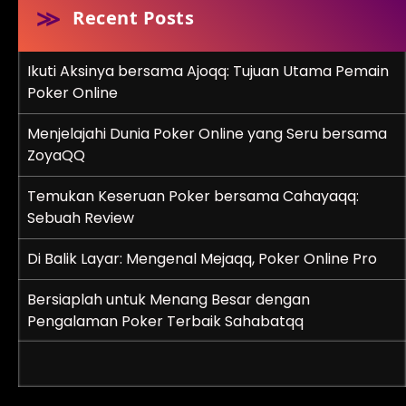
Recent Posts
Ikuti Aksinya bersama Ajoqq: Tujuan Utama Pemain
Poker Online
Menjelajahi Dunia Poker Online yang Seru bersama
ZoyaQQ
Temukan Keseruan Poker bersama Cahayaqq:
Sebuah Review
Di Balik Layar: Mengenal Mejaqq, Poker Online Pro
Bersiaplah untuk Menang Besar dengan
Pengalaman Poker Terbaik Sahabatqq