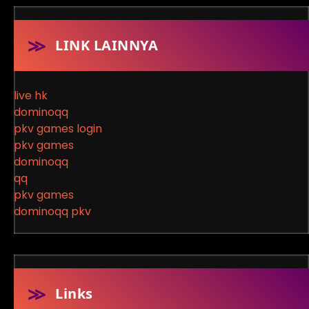
LINK LAINNYA
live hk
dominoqq
pkv games login
pkv games
dominoqq
qq
pkv games
dominoqq pkv
Links