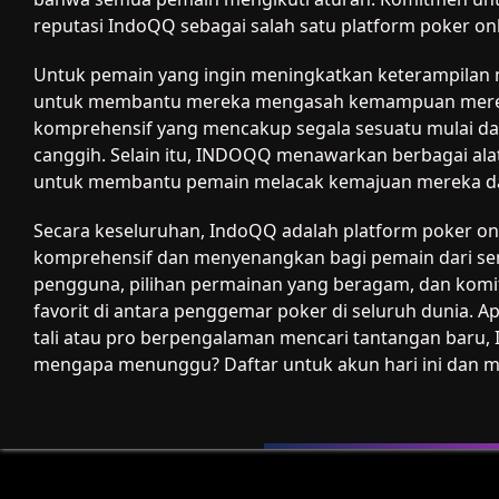
reputasi IndoQQ sebagai salah satu platform poker onli
Untuk pemain yang ingin meningkatkan keterampila
untuk membantu mereka mengasah kemampuan mereka
komprehensif yang mencakup segala sesuatu mulai dari
canggih. Selain itu, INDOQQ menawarkan berbagai alat, 
untuk membantu pemain melacak kemajuan mereka dan
Secara keseluruhan, IndoQQ adalah platform poker 
komprehensif dan menyenangkan bagi pemain dari s
pengguna, pilihan permainan yang beragam, dan komi
favorit di antara penggemar poker di seluruh dunia. 
tali atau pro berpengalaman mencari tantangan baru,
mengapa menunggu? Daftar untuk akun hari ini dan m