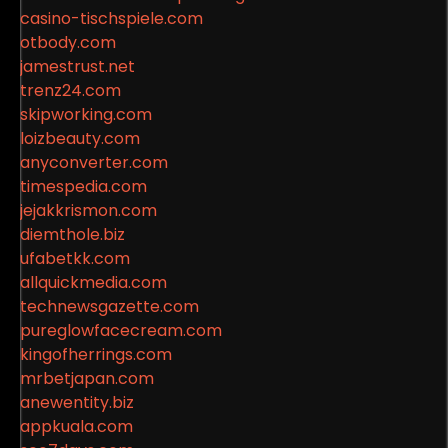
casino-tischspiele.com
otbody.com
jamestrust.net
trenz24.com
skipworking.com
loizbeauty.com
anyconverter.com
timespedia.com
jejakkrismon.com
diemthole.biz
ufabetkk.com
allquickmedia.com
technewsgazette.com
pureglowfacecream.com
kingofherrings.com
mrbetjapan.com
anewentity.biz
appkuala.com