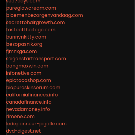
seo7days.com
pureglowcream.com
bloemenbezorgenvandaag.com
secrettohairgrowth.com
tasteofthaitogo.com
bunnynkitty.com
bezopasnik.org
fjmnxga.com
saigonstartransport.com
bangmaxwin.com
infonetive.com
epictacoshop.com
biopuraskinserum.com
californiafinances.info
canadafinance.info
nevadamoney.info
rimene.com
ledepanneur-pigalle.com
dvd-digest.net