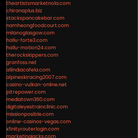
theartistsmarketnola.com
chiranaplus.biz
stackspancakebar.com
namheongfoodcourt.com
milanoglasgow.com
hallu-forte3.com
hallu-motion24.com
therockskippers.com
granfoss.net
allindiacafela.com
alpineskiracing2007.com
casino-vulkan-online.net
pitrepower.com
mediatown360.com
digitaleyestrainclinic.com
missionposible.com
online-casinos-vegas.com
xfinityrouterlogin.com
marketingjacks.com