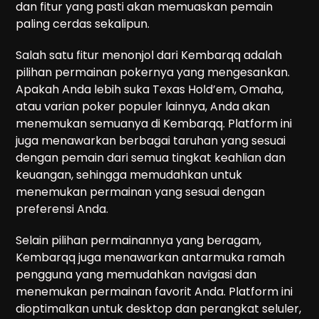
dan fitur yang pasti akan memuaskan pemain
paling cerdas sekalipun.
Salah satu fitur menonjol dari Kembarqq adalah
pilihan permainan pokernya yang mengesankan.
Apakah Anda lebih suka Texas Hold’em, Omaha,
atau varian poker populer lainnya, Anda akan
menemukan semuanya di Kembarqq. Platform ini
juga menawarkan berbagai taruhan yang sesuai
dengan pemain dari semua tingkat keahlian dan
keuangan, sehingga memudahkan untuk
menemukan permainan yang sesuai dengan
preferensi Anda.
Selain pilihan permainannya yang beragam,
Kembarqq juga menawarkan antarmuka ramah
pengguna yang memudahkan navigasi dan
menemukan permainan favorit Anda. Platform ini
dioptimalkan untuk desktop dan perangkat seluler,