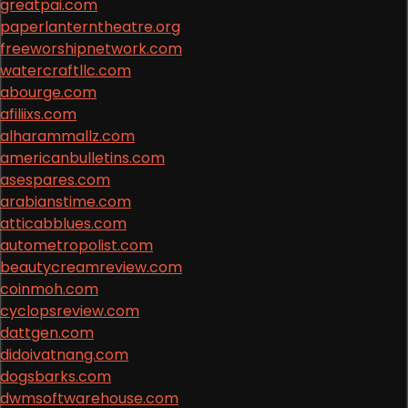
greatpai.com
paperlanterntheatre.org
freeworshipnetwork.com
watercraftllc.com
abourge.com
afiliixs.com
alharammallz.com
americanbulletins.com
asespares.com
arabianstime.com
atticabblues.com
autometropolist.com
beautycreamreview.com
coinmoh.com
cyclopsreview.com
dattgen.com
didoivatnang.com
dogsbarks.com
dwmsoftwarehouse.com