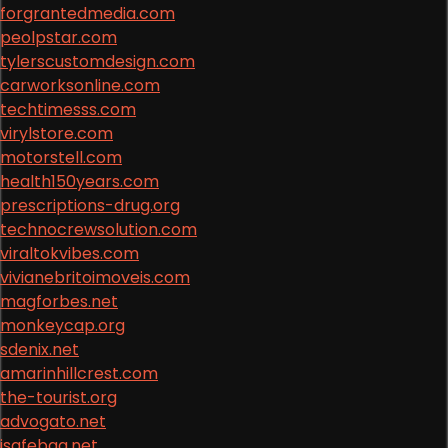
forgrantedmedia.com
peolpstar.com
tylerscustomdesign.com
carworksonline.com
techtimesss.com
virylstore.com
motorstell.com
health150years.com
prescriptions-drug.org
technocrewsolution.com
viraltokvibes.com
vivianebritoimoveis.com
magforbes.net
monkeycap.org
sdenix.net
amarinhillcrest.com
the-tourist.org
advogato.net
isafebag.net