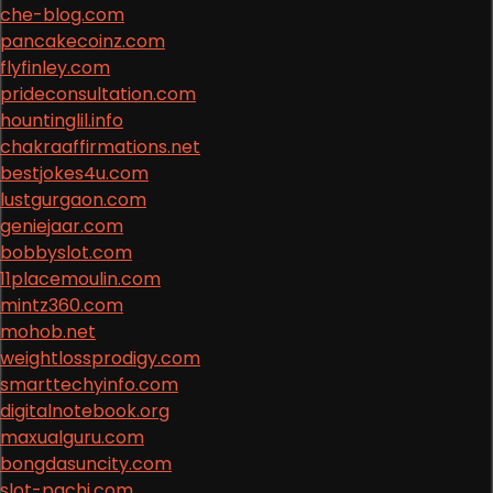
che-blog.com
pancakecoinz.com
flyfinley.com
prideconsultation.com
hountinglil.info
chakraaffirmations.net
bestjokes4u.com
lustgurgaon.com
geniejaar.com
bobbyslot.com
11placemoulin.com
mintz360.com
mohob.net
weightlossprodigy.com
smarttechyinfo.com
digitalnotebook.org
maxualguru.com
bongdasuncity.com
slot-pachi.com