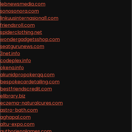
lebnewsmedia.com
sonosonora.com
linkuusinternasional1.com
friendsroll.com
spiderclothing.net
wondergadgetsshop.com
seatgurunews.com
3net.info
codeplex.info
okena.info
akunidpropokerqq.com
bespokecardetailing.com
bestfriendscredit.com
elibrary.biz
eczema-naturalcures.com
astro-bath.com
aghapal.com
altu-expo.com
authorjennijames.com