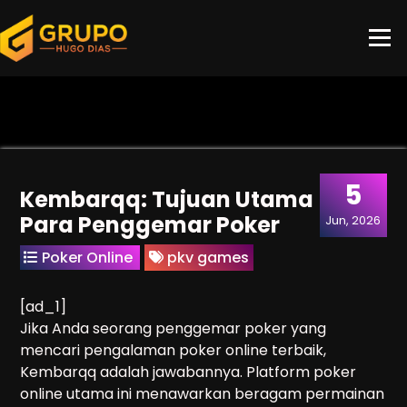
Skip
to
Content
Temukan agen slot gacor terbaik dengan promosi eksklusif. Dapatkan lebih banya
peluang menang dengan berbagai penawaran menarik saat Anda bergabung.
5
Kembarqq: Tujuan Utama
Para Penggemar Poker
Jun, 2026
Poker Online
pkv games
[ad_1]
Jika Anda seorang penggemar poker yang
mencari pengalaman poker online terbaik,
Kembarqq adalah jawabannya. Platform poker
online utama ini menawarkan beragam permainan