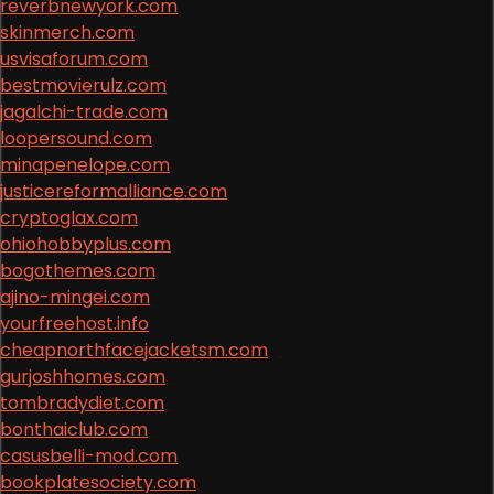
reverbnewyork.com
skinmerch.com
usvisaforum.com
bestmovierulz.com
jagalchi-trade.com
loopersound.com
minapenelope.com
justicereformalliance.com
cryptoglax.com
ohiohobbyplus.com
bogothemes.com
ajino-mingei.com
yourfreehost.info
cheapnorthfacejacketsm.com
gurjoshhomes.com
tombradydiet.com
bonthaiclub.com
casusbelli-mod.com
bookplatesociety.com