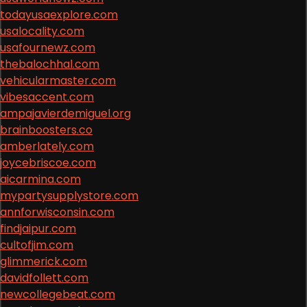
todayusaexplore.com
usalocality.com
usafournewz.com
thebalochhal.com
vehicularmaster.com
vibesaccent.com
ampajavierdemiguel.org
brainboosters.co
amberlately.com
joycebriscoe.com
aicarmina.com
mypartysupplystore.com
annforwisconsin.com
findjaipur.com
cultofjim.com
glimmerick.com
davidfollett.com
newcollegebeat.com