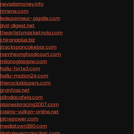
nevadamoney.info
rimene.com
ledepanneur-pigalle.com
dvd-digest.net
theartistsmarketnola.com
chiranaplus.biz
stackspancakebar.com
namheongfoodcourt.com
milanoglasgow.com
hallu-forte3.com
hallu-motion24.com
therockskippers.com
granfoss.net
allindiacafela.com
alpineskiracing2007.com
casino-vulkan-online.net
pitrepower.com
mediatown360.com
digitaleyestrainclinic.com