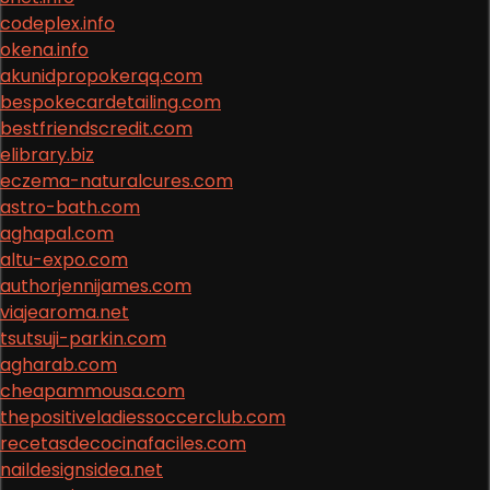
codeplex.info
okena.info
akunidpropokerqq.com
bespokecardetailing.com
bestfriendscredit.com
elibrary.biz
eczema-naturalcures.com
astro-bath.com
aghapal.com
altu-expo.com
authorjennijames.com
viajearoma.net
tsutsuji-parkin.com
agharab.com
cheapammousa.com
thepositiveladiessoccerclub.com
recetasdecocinafaciles.com
naildesignsidea.net