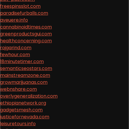
freespinsslot.com
paradisefurballs.com
aveuere.info
cannabinoidtimes.com
greenproductsgui.com
healthconcerning.com
rojgarind.com
fewhour.com
18minutetimer.com
semanticseostars.com
mainstreamzone.com
growmarijuanas.com
webnshare.com
overlygeneralization.com
ethiopianetwork.org
gadgetsmesh.com
justicefornevada.com
leisuretours.info