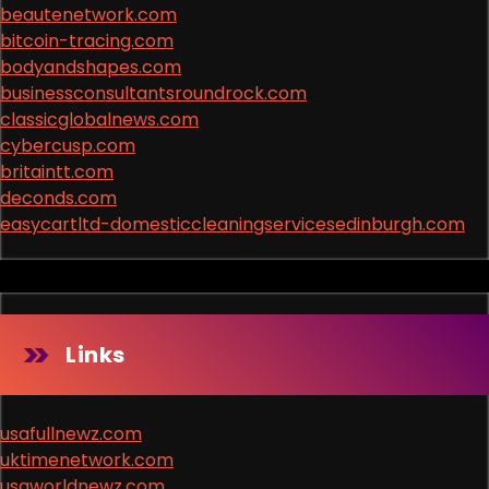
beautenetwork.com
bitcoin-tracing.com
bodyandshapes.com
businessconsultantsroundrock.com
classicglobalnews.com
cybercusp.com
britaintt.com
deconds.com
easycartltd-domesticcleaningservicesedinburgh.com
Links
usafullnewz.com
uktimenetwork.com
usaworldnewz.com