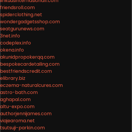
linkuusinternasional1.com
friendsroll.com
spiderclothing.net
wondergadgetsshop.com
seatgurunews.com
3net.info
codeplex.info
okena.info
akunidpropokerqq.com
bespokecardetailing.com
bestfriendscredit.com
elibrary.biz
eczema-naturalcures.com
astro-bath.com
aghapal.com
altu-expo.com
authorjennijames.com
viajearoma.net
tsutsuji-parkin.com