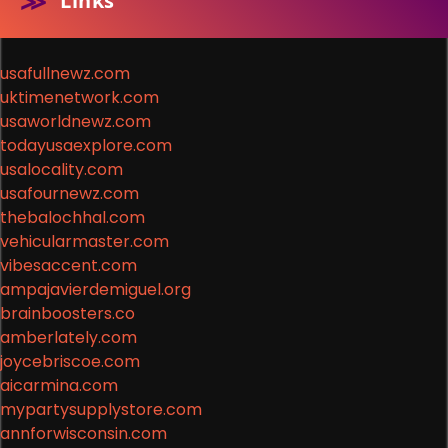
Links
usafullnewz.com
uktimenetwork.com
usaworldnewz.com
todayusaexplore.com
usalocality.com
usafournewz.com
thebalochhal.com
vehicularmaster.com
vibesaccent.com
ampajavierdemiguel.org
brainboosters.co
amberlately.com
joycebriscoe.com
aicarmina.com
mypartysupplystore.com
annforwisconsin.com