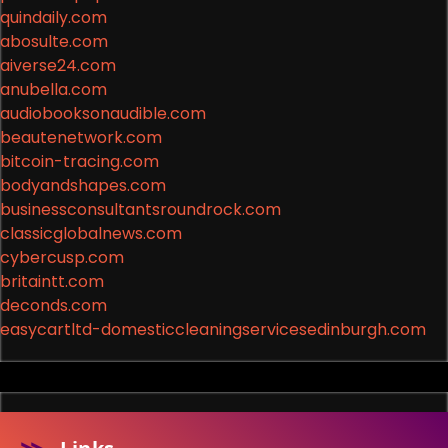
quindaily.com
abosulte.com
aiverse24.com
anubella.com
audiobooksonaudible.com
beautenetwork.com
bitcoin-tracing.com
bodyandshapes.com
businessconsultantsroundrock.com
classicglobalnews.com
cybercusp.com
britaintt.com
deconds.com
easycartltd-domesticcleaningservicesedinburgh.com