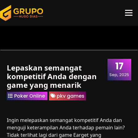
Skip
to
Content
Temukan agen slot gacor terbaik dengan promosi eksklusif. Dapatkan lebih banyak peluang
menang dengan berbagai penawaran menarik saat Anda bergabung.
17
Lepaskan semangat
kompetitif Anda dengan
Sep, 2025
game yang menarik
Poker Online
pkv games
Ingin melepaskan semangat kompetitif Anda dan
menguji keterampilan Anda terhadap pemain lain?
Tidak terlihat lagi dari game Earget yang