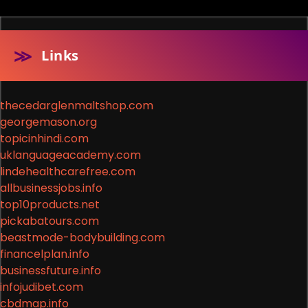
Links
thecedarglenmaltshop.com
georgemason.org
topicinhindi.com
uklanguageacademy.com
lindehealthcarefree.com
allbusinessjobs.info
top10products.net
pickabatours.com
beastmode-bodybuilding.com
financelplan.info
businessfuture.info
infojudibet.com
cbdmap.info