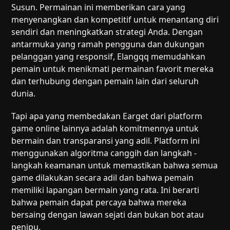
Susun. Permainan ini memberikan cara yang
menyenangkan dan kompetitif untuk menantang diri
sendiri dan meningkatkan strategi Anda. Dengan
antarmuka yang ramah pengguna dan dukungan
pelanggan yang responsif, Elangqq memudahkan
pemain untuk menikmati permainan favorit mereka
dan terhubung dengan pemain lain dari seluruh
dunia.
Tapi apa yang membedakan Earget dari platform
game online lainnya adalah komitmennya untuk
bermain dan transparansi yang adil. Platform ini
menggunakan algoritma canggih dan langkah -
langkah keamanan untuk memastikan bahwa semua
game dilakukan secara adil dan bahwa pemain
memiliki lapangan bermain yang rata. Ini berarti
bahwa pemain dapat percaya bahwa mereka
bersaing dengan lawan sejati dan bukan bot atau
penipu.