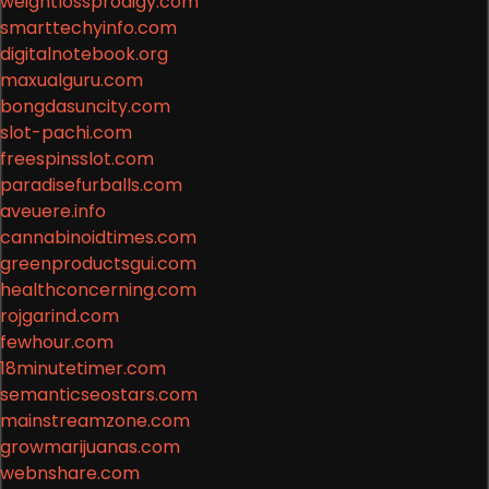
weightlossprodigy.com
smarttechyinfo.com
digitalnotebook.org
maxualguru.com
bongdasuncity.com
slot-pachi.com
freespinsslot.com
paradisefurballs.com
aveuere.info
cannabinoidtimes.com
greenproductsgui.com
healthconcerning.com
rojgarind.com
fewhour.com
18minutetimer.com
semanticseostars.com
mainstreamzone.com
growmarijuanas.com
webnshare.com