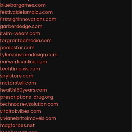
bluebargames.com
festivaldelamalou.com
firstsigninnovations.com
garberdodge.com
swim-wears.com
forgrantedmedia.com
peolpstar.com
tylerscustomdesign.com
carworksonline.com
techtimesss.com
virylstore.com
motorstell.com
health150years.com
prescriptions-drug.org
technocrewsolution.com
viraltokvibes.com
vivianebritoimoveis.com
magforbes.net