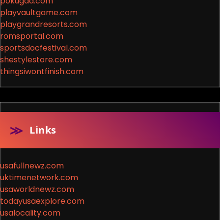
pokugaa.com
playvaultgame.com
playgrandresorts.com
romsportal.com
sportsdocfestival.com
shestylestore.com
thingsiwontfinish.com
Links
usafullnewz.com
uktimenetwork.com
usaworldnewz.com
todayusaexplore.com
usalocality.com