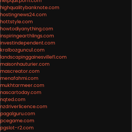
helpquitporn.com
highqualitybanknote.com
hostingnews24.com
hottstyle.com
howtodiyanything.com
inspiringearthlings.com
investindependent.com
kralbozguncu1.com
landscapinggainesvillefl.com
maisonhauturier.com
mascreator.com
menafahmi.com
mukhtarmeer.com
nascartoday.com
nqted.com
nzdriverlicence.com
pagalguru.com
pcegame.com
pgslot-r2.com