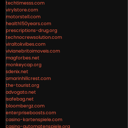
techtimesss.com
virylstore.com
motorstell.com
health150years.com
prescriptions-drug.org
technocrewsolution.com
viraltokvibes.com
vivianebritoimoveis.com
magforbes.net
monkeycap.org
sdenix.net
amarinhillcrest.com
the-tourist.org
advogato.net
isafebag.net
bloombergz.com
enterpriseboosts.com
casino-kartenspiele.com
casino-automatenspiele.org