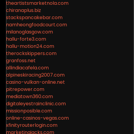
theartistsmarketnola.com
chiranaplus.biz
stackspancakebar.com
namheongfoodcourt.com
milanoglasgow.com
hallu-forte3.com
hallu-motion24.com
therockskippers.com
granfoss.net
allindiacafela.com
alpineskiracing2007.com
casino-vulkan-online.net
pitrepower.com
mediatown360.com
digitaleyestrainclinic.com
missionposible.com
online-casinos-vegas.com
xfinityrouterlogin.com
marketingjacks.com