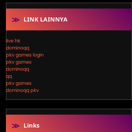
LINK LAINNYA
live hk
dominoqq
pkv games login
pkv games
dominoqq
qq
pkv games
dominoqq pkv
Links