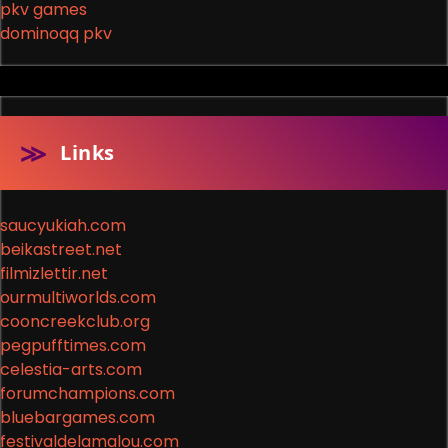
pkv games
dominoqq pkv
Links
saucyukiah.com
beikastreet.net
filmizlettir.net
ourmultiworlds.com
cooncreekclub.org
pegpufftimes.com
celestia-arts.com
forumchampions.com
bluebargames.com
festivaldelamalou.com