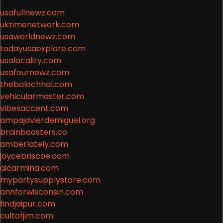
usafullnewz.com
uktimenetwork.com
usaworldnewz.com
todayusaexplore.com
usalocality.com
usafournewz.com
thebalochhal.com
vehicularmaster.com
vibesaccent.com
ampajavierdemiguel.org
brainboosters.co
amberlately.com
joycebriscoe.com
aicarmina.com
mypartysupplystore.com
annforwisconsin.com
findjaipur.com
cultofjim.com