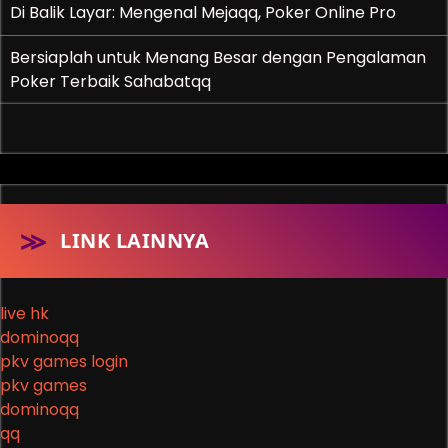
Di Balik Layar: Mengenal Mejaqq, Poker Online Pro
Bersiaplah untuk Menang Besar dengan Pengalaman
Poker Terbaik Sahabatqq
LINK LAINNYA
live hk
dominoqq
pkv games login
pkv games
dominoqq
qq