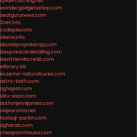
spiderclothing.net
wondergadgetsshop.com
seatgurunews.com
3net.info
codeplex.info
okena.info
akunidpropokerqq.com
bespokecardetailing.com
bestfriendscredit.com
elibrary.biz
eczema-naturalcures.com
astro-bath.com
aghapal.com
altu-expo.com
authorjennijames.com
viajearoma.net
tsutsuji-parkin.com
agharab.com
cheapammousa.com