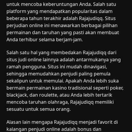
untuk mencoba keberuntungan Anda. Salah satu
platform yang mendapatkan popularitas dalam
beberapa tahun terakhir adalah Rajajudiqq. Situs
perjudian online ini menawarkan berbagai pilihan
permainan dan taruhan yang pasti akan membuat
Anda terhibur selama berjam-jam.
Salah satu hal yang membedakan Rajajudiqq dari
situs judi online lainnya adalah antarmukanya yang
ramah pengguna. Situs ini mudah dinavigasi,
sehingga memudahkan penjudi paling pemula
sekalipun untuk memulai. Apakah Anda lebih suka
bermain permainan kasino tradisional seperti poker,
blackjack, dan roulette, atau Anda lebih tertarik
mencoba taruhan olahraga, Rajajudiqq memiliki
sesuatu untuk semua orang.
Alasan lain mengapa Rajajudiqq menjadi favorit di
kalangan penjudi online adalah bonus dan