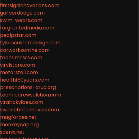
firstsigninnovations.com
garberdodge.com
swim-wears.com
forgrantedmedia.com
peolpstar.com
tylerscustomdesign.com
carworksonline.com
techtimesss.com
virylstore.com
motorstell.com
health150years.com
prescriptions-drug.org
technocrewsolution.com
viraltokvibes.com
vivianebritoimoveis.com
magforbes.net
monkeycap.org
sdenix.net