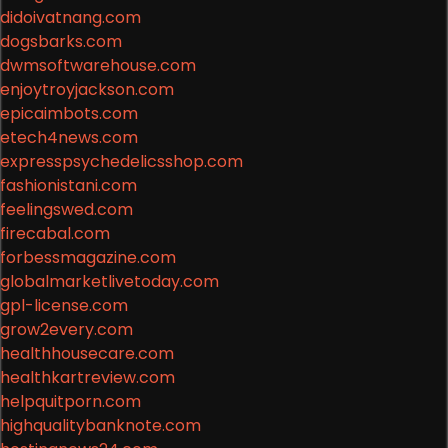
didoivatnang.com
dogsbarks.com
dwmsoftwarehouse.com
enjoytroyjackson.com
epicaimbots.com
etech4news.com
expresspsychedelicsshop.com
fashionistani.com
feelingswed.com
firecabal.com
forbessmagazine.com
globalmarketlivetoday.com
gpl-license.com
grow2every.com
healthhousecare.com
healthkartreview.com
helpquitporn.com
highqualitybanknote.com