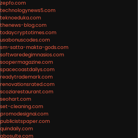
zepfo.com
technologynews5.com
teknoeduka.com
thenews-blog.com
todaycryptotimes.com
usabonuscodes.com
sm-satta-makta-gods.com
softwaredegimnasios.com
soopermagazine.com
spacecoastdailys.com
readytrademark.com
renovationsrated.com
scoziarestaurant.com
seohart.com
set-cleaning.com
promodesignai.com
publicistspaper.com
quindaily.com
abosulte.com