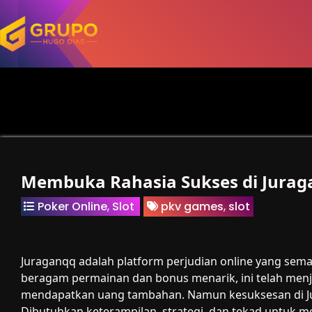
Skip
to
Content
Temukan agen slot gacor terbaik dengan promosi eksklusif. Dapatkan
lebih banyak peluang menang dengan berbagai penawaran menarik
saat Anda bergabung.
Membuka Rahasia Sukses di Jura
Poker Online
,
Slot
pkv games
,
slot
Juraganqq adalah platform perjudian online yang sem
beragam permainan dan bonus menarik, ini telah menja
mendapatkan uang tambahan. Namun kesuksesan di Ju
Dibutuhkan keterampilan, strategi, dan tekad untuk m