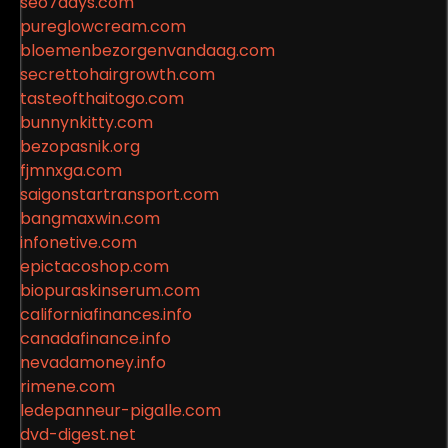
seo7days.com
pureglowcream.com
bloemenbezorgenvandaag.com
secrettohairgrowth.com
tasteofthaitogo.com
bunnynkitty.com
bezopasnik.org
fjmnxga.com
saigonstartransport.com
bangmaxwin.com
infonetive.com
epictacoshop.com
biopuraskinserum.com
californiafinances.info
canadafinance.info
nevadamoney.info
rimene.com
ledepanneur-pigalle.com
dvd-digest.net