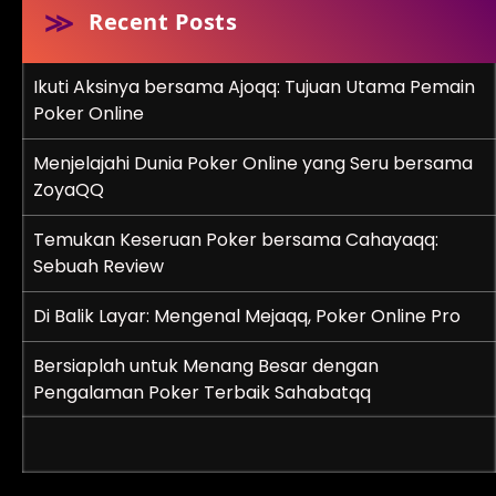
Recent Posts
Ikuti Aksinya bersama Ajoqq: Tujuan Utama Pemain
Poker Online
Menjelajahi Dunia Poker Online yang Seru bersama
ZoyaQQ
Temukan Keseruan Poker bersama Cahayaqq:
Sebuah Review
Di Balik Layar: Mengenal Mejaqq, Poker Online Pro
Bersiaplah untuk Menang Besar dengan
Pengalaman Poker Terbaik Sahabatqq