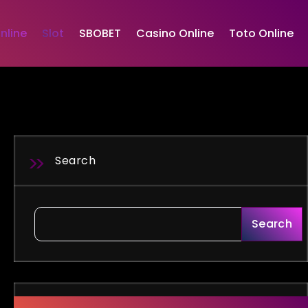
nline
Slot
SBOBET
Casino Online
Toto Online
Search
Search