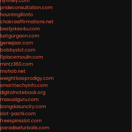
flyfinley.com
prideconsultation.com
hountinglil.info
chakraaffirmations.net
bestjokes4u.com
lustgurgaon.com
geniejaar.com
bobbyslot.com
11placemoulin.com
mintz360.com
mohob.net
weightlossprodigy.com
smarttechyinfo.com
digitalnotebook.org
maxualguru.com
bongdasuncity.com
slot-pachi.com
freespinsslot.com
paradisefurballs.com