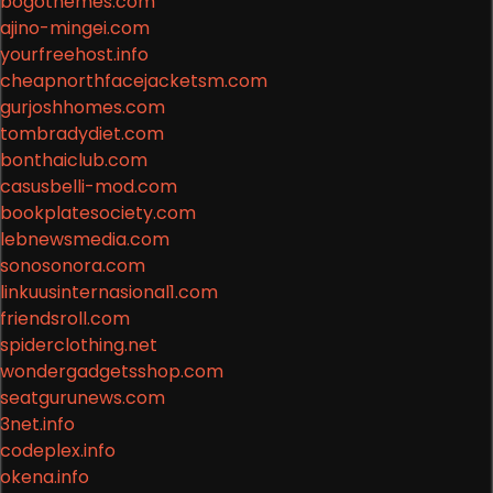
bogothemes.com
ajino-mingei.com
yourfreehost.info
cheapnorthfacejacketsm.com
gurjoshhomes.com
tombradydiet.com
bonthaiclub.com
casusbelli-mod.com
bookplatesociety.com
lebnewsmedia.com
sonosonora.com
linkuusinternasional1.com
friendsroll.com
spiderclothing.net
wondergadgetsshop.com
seatgurunews.com
3net.info
codeplex.info
okena.info