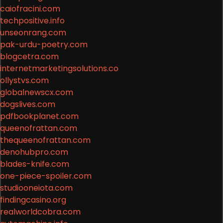
caiofracini.com
techpositive.info
unseonrang.com
pak-urdu-poetry.com
blogcetra.com
internetmarketingsolutions.co
ollystvs.com
globalnewscx.com
dogslives.com
pdfbookplanet.com
queenofrattan.com
thequeenofrattan.com
denohubpro.com
blades-knife.com
one-piece-spoiler.com
studiooneiota.com
findingcasino.org
realworldcobra.com