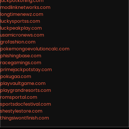
jackpotkoning.com
modlinknetworks.com
longtimenewz.com
luckysportss.com
luckpeakplay.com
usamicronews.com
grofashion.com
pokemongoevolutioncalc.com
phishingbase.com
racegamings.com
primejackpotstay.com
pokugaa.com
playvaultgame.com
playgrandresorts.com
romsportal.com
sportsdocfestival.com
shestylestore.com
thingsiwontfinish.com