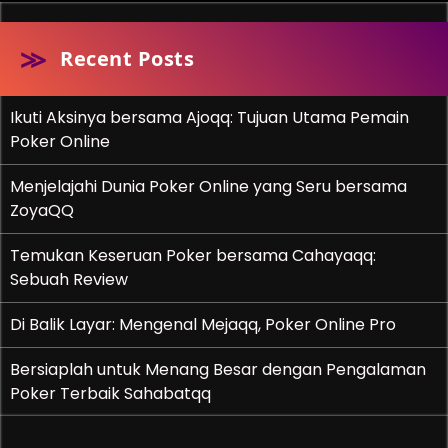
Recent Posts
Ikuti Aksinya bersama Ajoqq: Tujuan Utama Pemain
Poker Online
Menjelajahi Dunia Poker Online yang Seru bersama
ZoyaQQ
Temukan Keseruan Poker bersama Cahayaqq:
Sebuah Review
Di Balik Layar: Mengenal Mejaqq, Poker Online Pro
Bersiaplah untuk Menang Besar dengan Pengalaman
Poker Terbaik Sahabatqq