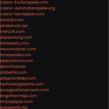
casino-kartenspiele.com
casino-automatenspiele.org
casino-tischspiele.com
otbody.com
jamestrust.net
trenz24.com
skipworking.com
loizbeauty.com
anyconverter.com
timespedia.com
jejakkrismon.com
diemthole.biz
ufabetkk.com
allquickmedia.com
technewsgazette.com
pureglowfacecream.com
kingofherrings.com
mrbetjapan.com
anewentity.biz