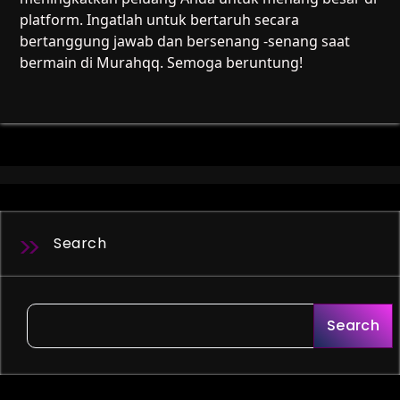
platform. Ingatlah untuk bertaruh secara
bertanggung jawab dan bersenang -senang saat
bermain di Murahqq. Semoga beruntung!
Search
Search