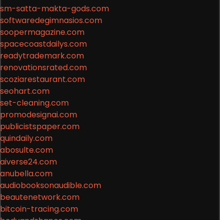
sm-satta-makta-gods.com
softwaredegimnasios.com
soopermagazine.com
spacecoastdailys.com
readytrademark.com
renovationsrated.com
scoziarestaurant.com
seohart.com
set-cleaning.com
promodesignai.com
publicistspaper.com
quindaily.com
abosulte.com
aiverse24.com
anubella.com
audiobooksonaudible.com
beautenetwork.com
bitcoin-tracing.com