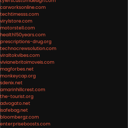
tylerscustomdesign.com
carworksonline.com
techtimesss.com
virylstore.com
motorstell.com
health150years.com
prescriptions-drug.org
technocrewsolution.com
viraltokvibes.com
vivianebritoimoveis.com
magforbes.net
monkeycap.org
sdenix.net
amarinhillcrest.com
the-tourist.org
advogato.net
isafebag.net
bloombergz.com
enterpriseboosts.com