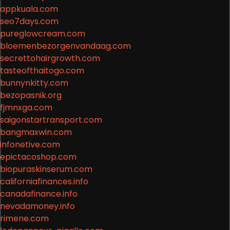
appkuala.com
seo7days.com
pureglowcream.com
bloemenbezorgenvandaag.com
secrettohairgrowth.com
tasteofthaitogo.com
bunnynkitty.com
bezopasnik.org
fjmnxga.com
saigonstartransport.com
bangmaxwin.com
infonetive.com
epictacoshop.com
biopuraskinserum.com
californiafinances.info
canadafinance.info
nevadamoney.info
rimene.com