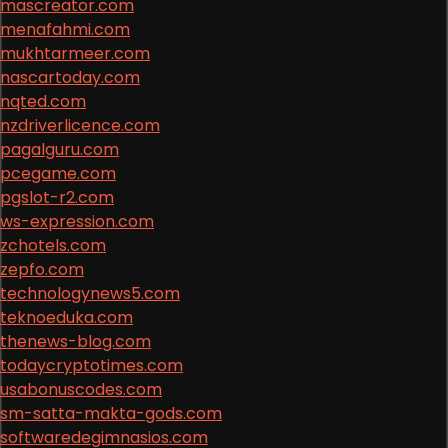
mascreator.com
menafahmi.com
mukhtarmeer.com
nascartoday.com
nqted.com
nzdriverlicence.com
pagalguru.com
pcegame.com
pgslot-r2.com
ws-expression.com
zchotels.com
zepfo.com
technologynews5.com
teknoeduka.com
thenews-blog.com
todaycryptotimes.com
usabonuscodes.com
sm-satta-makta-gods.com
softwaredegimnasios.com