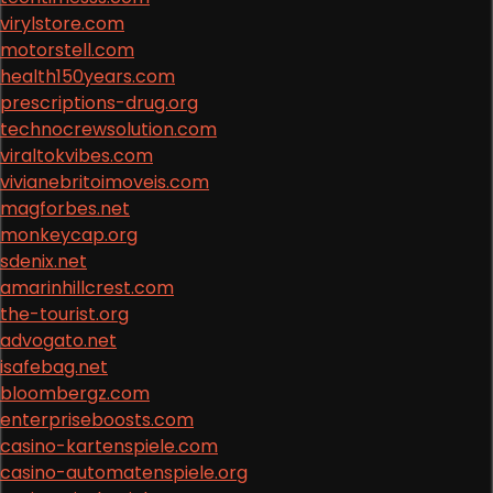
virylstore.com
motorstell.com
health150years.com
prescriptions-drug.org
technocrewsolution.com
viraltokvibes.com
vivianebritoimoveis.com
magforbes.net
monkeycap.org
sdenix.net
amarinhillcrest.com
the-tourist.org
advogato.net
isafebag.net
bloombergz.com
enterpriseboosts.com
casino-kartenspiele.com
casino-automatenspiele.org