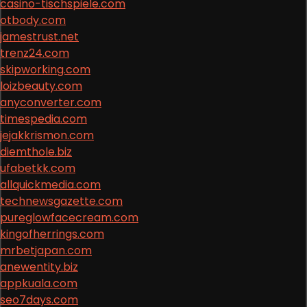
casino-tischspiele.com
otbody.com
jamestrust.net
trenz24.com
skipworking.com
loizbeauty.com
anyconverter.com
timespedia.com
jejakkrismon.com
diemthole.biz
ufabetkk.com
allquickmedia.com
technewsgazette.com
pureglowfacecream.com
kingofherrings.com
mrbetjapan.com
anewentity.biz
appkuala.com
seo7days.com