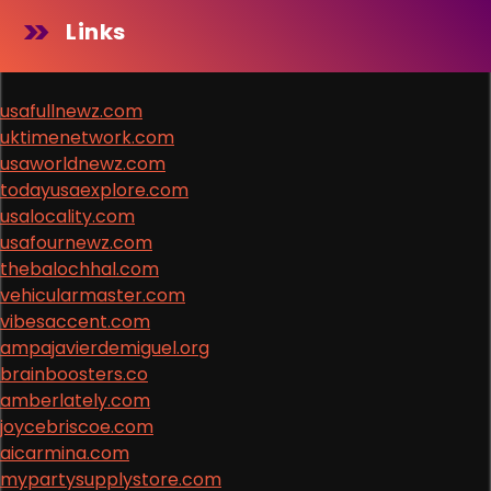
Links
usafullnewz.com
uktimenetwork.com
usaworldnewz.com
todayusaexplore.com
usalocality.com
usafournewz.com
thebalochhal.com
vehicularmaster.com
vibesaccent.com
ampajavierdemiguel.org
brainboosters.co
amberlately.com
joycebriscoe.com
aicarmina.com
mypartysupplystore.com