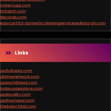
cybercusp.com
britaintt.com
deconds.com
easycartltd-domesticcleaningservicesedinburgh.com
Links
usafullnewz.com
uktimenetwork.com
usaworldnewz.com
todayusaexplore.com
usalocality.com
usafournewz.com
thebalochhal.com