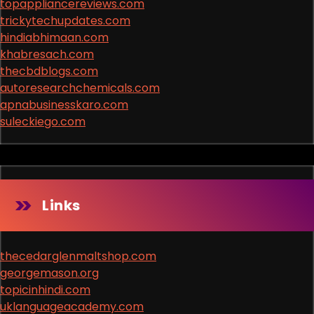
topappliancereviews.com
trickytechupdates.com
hindiabhimaan.com
khabresach.com
thecbdblogs.com
autoresearchchemicals.com
apnabusinesskaro.com
suleckiego.com
Links
thecedarglenmaltshop.com
georgemason.org
topicinhindi.com
uklanguageacademy.com