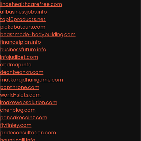
lindehealthcarefree.com
allbusinessjobs.info
top10products.net
pickabatours.com
beastmode-bodybuilding.com
financelplan.info
businessfuture.info
infojudibet.com
cbdmap.info
deanbeanxn.com
matkarajdhanigame.com
popthrone.com
world-slots.com
imakewebsolution.com
che-blog.com
pancakecoinz.com
flyfinley.com
prideconsultation.com
hountinglil.info