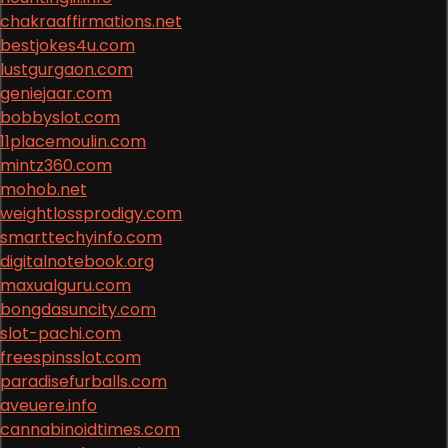
chakraaffirmations.net
bestjokes4u.com
lustgurgaon.com
geniejaar.com
bobbyslot.com
11placemoulin.com
mintz360.com
mohob.net
weightlossprodigy.com
smarttechyinfo.com
digitalnotebook.org
maxualguru.com
bongdasuncity.com
slot-pachi.com
freespinsslot.com
paradisefurballs.com
aveuere.info
cannabinoidtimes.com