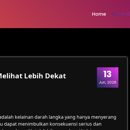
Home
Poker O
13
elihat Lebih Dekat
Jun, 2026
adalah kelainan darah langka yang hanya menyerang
qqiu dapat menimbulkan konsekuensi serius dan