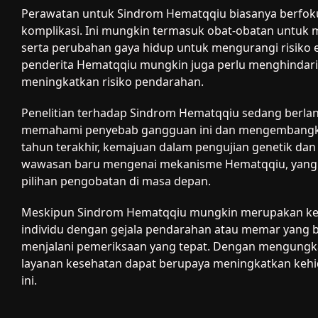
Perawatan untuk Sindrom Hematqqiu biasanya berfok
komplikasi. Ini mungkin termasuk obat-obatan untuk
serta perubahan gaya hidup untuk mengurangi risiko
penderita Hematqqiu mungkin juga perlu menghindari 
meningkatkan risiko pendarahan.
Penelitian terhadap Sindrom Hematqqiu sedang berla
memahami penyebab gangguan ini dan mengembangkan
tahun terakhir, kemajuan dalam pengujian genetik da
wawasan baru mengenai mekanisme Hematqqiu, yang 
pilihan pengobatan di masa depan.
Meskipun Sindrom Hematqqiu mungkin merupakan kela
individu dengan gejala pendarahan atau memar yang 
menjalani pemeriksaan yang tepat. Dengan mengungkap
layanan kesehatan dapat berupaya meningkatkan kehi
ini.