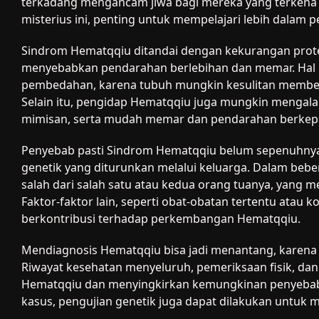
terkadang mengancam jiwa bagi mereka yang terkena
misterius ini, penting untuk mempelajari lebih dalam p
Sindrom Hematqqiu ditandai dengan kekurangan prote
menyebabkan pendarahan berlebihan dan memar. Hal ini
pembedahan, karena tubuh mungkin kesulitan membe
Selain itu, pengidap Hematqqiu juga mungkin mengal
mimisan, serta mudah memar dan pendarahan berkepan
Penyebab pasti Sindrom Hematqqiu belum sepenuhnya
genetik yang diturunkan melalui keluarga. Dalam beb
salah dari salah satu atau kedua orang tuanya, yang
Faktor-faktor lain, seperti obat-obatan tertentu atau 
berkontribusi terhadap perkembangan Hematqqiu.
Mendiagnosis Hematqqiu bisa jadi menantang, karena g
Riwayat kesehatan menyeluruh, pemeriksaan fisik, da
Hematqqiu dan menyingkirkan kemungkinan penyebab
kasus, pengujian genetik juga dapat dilakukan untuk