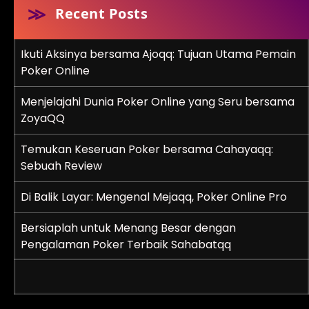
Recent Posts
Ikuti Aksinya bersama Ajoqq: Tujuan Utama Pemain
Poker Online
Menjelajahi Dunia Poker Online yang Seru bersama
ZoyaQQ
Temukan Keseruan Poker bersama Cahayaqq:
Sebuah Review
Di Balik Layar: Mengenal Mejaqq, Poker Online Pro
Bersiaplah untuk Menang Besar dengan
Pengalaman Poker Terbaik Sahabatqq