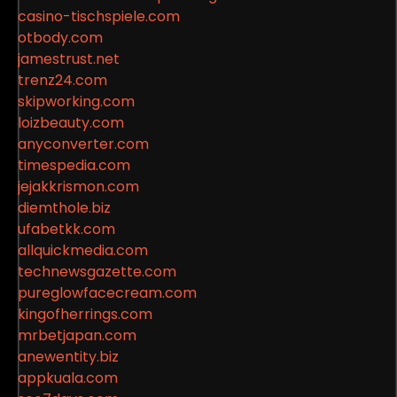
casino-tischspiele.com
otbody.com
jamestrust.net
trenz24.com
skipworking.com
loizbeauty.com
anyconverter.com
timespedia.com
jejakkrismon.com
diemthole.biz
ufabetkk.com
allquickmedia.com
technewsgazette.com
pureglowfacecream.com
kingofherrings.com
mrbetjapan.com
anewentity.biz
appkuala.com