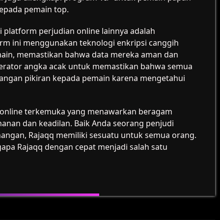
kepada pemain top.
platform perjudian online lainnya adalah
rm ini menggunakan teknologi enkripsi canggih
emain, memastikan bahwa data mereka aman dan
enerator angka acak untuk memastikan bahwa semua
nangan pikiran kepada pemain karena mengetahui
an online terkemuka yang menawarkan beragam
anan dan keadilan. Baik Anda seorang penjudi
angan, Rajaqq memiliki sesuatu untuk semua orang.
gapa Rajaqq dengan cepat menjadi salah satu