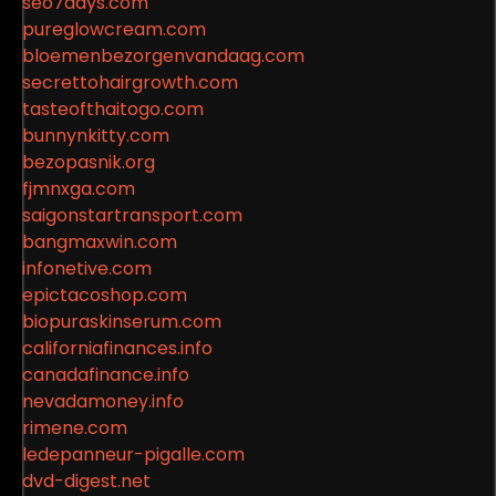
seo7days.com
pureglowcream.com
bloemenbezorgenvandaag.com
secrettohairgrowth.com
tasteofthaitogo.com
bunnynkitty.com
bezopasnik.org
fjmnxga.com
saigonstartransport.com
bangmaxwin.com
infonetive.com
epictacoshop.com
biopuraskinserum.com
californiafinances.info
canadafinance.info
nevadamoney.info
rimene.com
ledepanneur-pigalle.com
dvd-digest.net