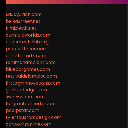
saucyukiah.com
beikastreet.net
filmizlettir.net
ourmultiworlds.com
cooncreekclub.org
pegpufftimes.com
celestia-arts.com
forumchampions.com
bluebargames.com
festivaldelamalou.com
firstsigninnovations.com
garberdodge.com
swim-wears.com
forgrantedmedia.com
peolpstar.com
tylerscustomdesign.com
carworksonline.com