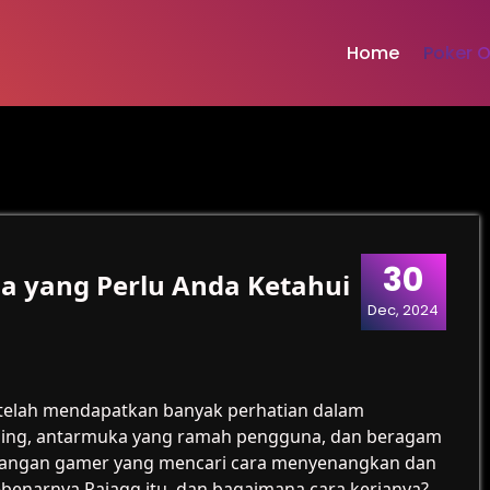
Home
Poker O
30
a yang Perlu Anda Ketahui
Dec, 2024
g telah mendapatkan banyak perhatian dalam
mping, antarmuka yang ramah pengguna, dan beragam
 kalangan gamer yang mencari cara menyenangkan dan
enarnya Rajaqq itu, dan bagaimana cara kerjanya?