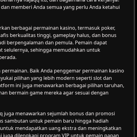
qq dan memberi Anda semua yang perlu Anda ketahui
rkan berbagai permainan kasino, termasuk poker,
rafis berkualitas tinggi, gameplay halus, dan bonus
njudi berpengalaman dan pemula. Pemain dapat
at selulernya, sehingga memudahkan untuk
berada.
han permainan. Baik Anda penggemar permainan kasino
nyukai pilihan yang lebih modern seperti slot dan
atform ini juga menawarkan berbagai pilihan taruhan,
an bermain game mereka agar sesuai dengan
qq juga menawarkan sejumlah bonus dan promosi
us sambutan untuk pemain baru hingga hadiah
ng untuk mendapatkan uang ekstra dan meningkatkan
i juga dilengkapi program VIP untuk pemain papan