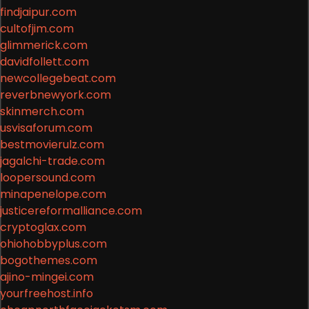
findjaipur.com
cultofjim.com
glimmerick.com
davidfollett.com
newcollegebeat.com
reverbnewyork.com
skinmerch.com
usvisaforum.com
bestmovierulz.com
jagalchi-trade.com
loopersound.com
minapenelope.com
justicereformalliance.com
cryptoglax.com
ohiohobbyplus.com
bogothemes.com
ajino-mingei.com
yourfreehost.info