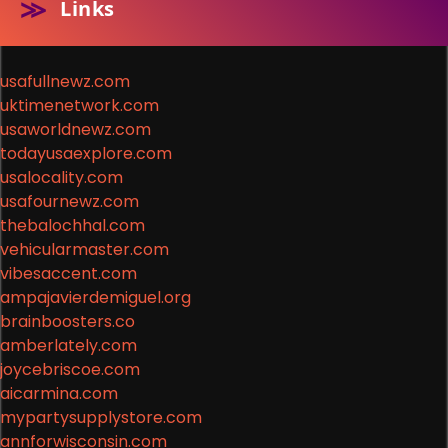
Links
usafullnewz.com
uktimenetwork.com
usaworldnewz.com
todayusaexplore.com
usalocality.com
usafournewz.com
thebalochhal.com
vehicularmaster.com
vibesaccent.com
ampajavierdemiguel.org
brainboosters.co
amberlately.com
joycebriscoe.com
aicarmina.com
mypartysupplystore.com
annforwisconsin.com