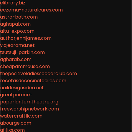
elibrary.biz
eczema-naturalcures.com
astro-bath.com
aghapal.com
altu-expo.com
authorjennijames.com
viajearoma.net
tsutsuji-parkin.com
agharab.com
cheapammousa.com
thepositiveladiessoccerclub.com
recetasdecocinafaciles.com
naildesignsidea.net
greatpai.com
paperlanterntheatre.org
freeworshipnetwork.com
watercraftllc.com
abourge.com
afiliixs.com