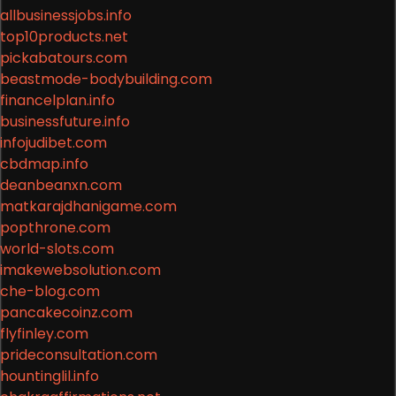
allbusinessjobs.info
top10products.net
pickabatours.com
beastmode-bodybuilding.com
financelplan.info
businessfuture.info
infojudibet.com
cbdmap.info
deanbeanxn.com
matkarajdhanigame.com
popthrone.com
world-slots.com
imakewebsolution.com
che-blog.com
pancakecoinz.com
flyfinley.com
prideconsultation.com
hountinglil.info