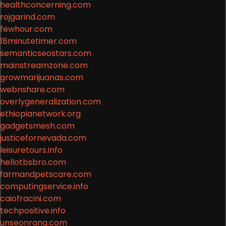
healthconcerning.com
rojgarind.com
fewhour.com
18minutetimer.com
semanticseostars.com
mainstreamzone.com
growmarijuanas.com
webnshare.com
overlygeneralization.com
ethiopianetwork.org
gadgetsmesh.com
justicefornevada.com
leisuretours.info
hellotbsbro.com
farmandpetscare.com
computingservice.info
caiofracini.com
techpositive.info
unseonrang.com