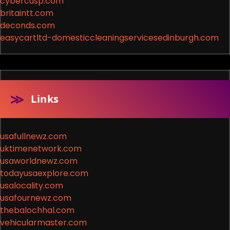
cybercusp.com
britaintt.com
deconds.com
easycartltd-domesticcleaningservicesedinburgh.com
Links
usafullnewz.com
uktimenetwork.com
usaworldnewz.com
todayusaexplore.com
usalocality.com
usafournewz.com
thebalochhal.com
vehicularmaster.com