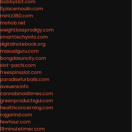
bobbyslot.com
11placemoulin.com
mintz360.com
mohob.net
weightlossprodigy.com
smarttechyinfo.com
digitalnotebook.org
maxualguru.com
bongdasuncity.com
slot-pachi.com
freespinsslot.com
paradisefurballs.com
aveuere.info
cannabinoidtimes.com
greenproductsgui.com
healthconcerning.com
rojgarind.com
fewhour.com
18minutetimer.com