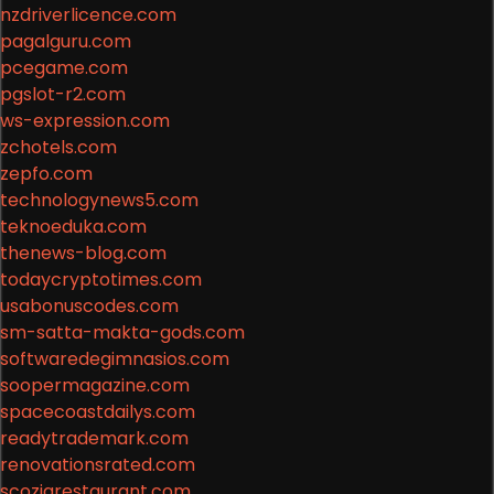
nzdriverlicence.com
pagalguru.com
pcegame.com
pgslot-r2.com
ws-expression.com
zchotels.com
zepfo.com
technologynews5.com
teknoeduka.com
thenews-blog.com
todaycryptotimes.com
usabonuscodes.com
sm-satta-makta-gods.com
softwaredegimnasios.com
soopermagazine.com
spacecoastdailys.com
readytrademark.com
renovationsrated.com
scoziarestaurant.com