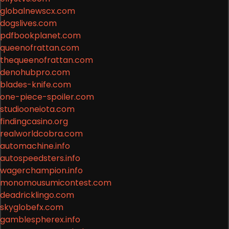
globalnewscx.com
dogslives.com
pdfbookplanet.com
queenofrattan.com
thequeenofrattan.com
denohubpro.com
blades-knife.com
one-piece-spoiler.com
studiooneiota.com
findingcasino.org
realworldcobra.com
automachine.info
autospeedsters.info
wagerchampion.info
monomousumicontest.com
deadricklingo.com
skyglobefx.com
gamblespherex.info