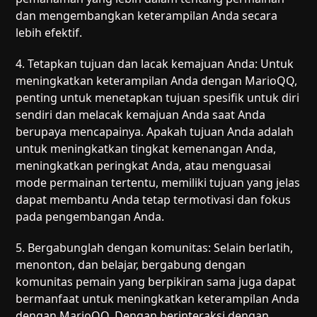
dan mengembangkan keterampilan Anda secara
lebih efektif.
4. Tetapkan tujuan dan lacak kemajuan Anda: Untuk
meningkatkan keterampilan Anda dengan MarioQQ,
penting untuk menetapkan tujuan spesifik untuk diri
sendiri dan melacak kemajuan Anda saat Anda
berupaya mencapainya. Apakah tujuan Anda adalah
untuk meningkatkan tingkat kemenangan Anda,
meningkatkan peringkat Anda, atau menguasai
mode permainan tertentu, memiliki tujuan yang jelas
dapat membantu Anda tetap termotivasi dan fokus
pada pengembangan Anda.
5. Bergabunglah dengan komunitas: Selain berlatih,
menonton, dan belajar, bergabung dengan
komunitas pemain yang berpikiran sama juga dapat
bermanfaat untuk meningkatkan keterampilan Anda
dengan MarioQQ. Dengan berinteraksi dengan