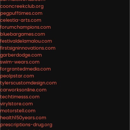
cooncreekclub.org
pegpufftimes.com
celestia-arts.com
forumchampions.com
bluebargames.com
festivaldelamalou.com
firstsigninnovations.com
garberdodge.com
swim-wears.com
forgrantedmedia.com
peolpstar.com
tylerscustomdesign.com
carworksonline.com
techtimesss.com
virylstore.com
motorstell.com
health150years.com
prescriptions-drug.org