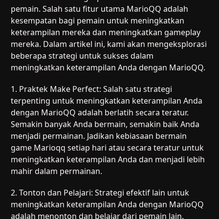
pemain. Salah satu fitur utama MarioQQ adalah
kesempatan bagi pemain untuk meningkatkan
keterampilan mereka dan meningkatkan gameplay
mereka. Dalam artikel ini, kami akan mengeksplorasi
beberapa strategi untuk sukses dalam
meningkatkan keterampilan Anda dengan MarioQQ.
1. Praktek Make Perfect: Salah satu strategi
terpenting untuk meningkatkan keterampilan Anda
dengan MarioQQ adalah berlatih secara teratur.
Semakin banyak Anda bermain, semakin baik Anda
menjadi permainan. Jadikan kebiasaan bermain
game Marioqq setiap hari atau secara teratur untuk
meningkatkan keterampilan Anda dan menjadi lebih
mahir dalam permainan.
2. Tonton dan Pelajari: Strategi efektif lain untuk
meningkatkan keterampilan Anda dengan MarioQQ
adalah menonton dan belajar dari pemain lain.