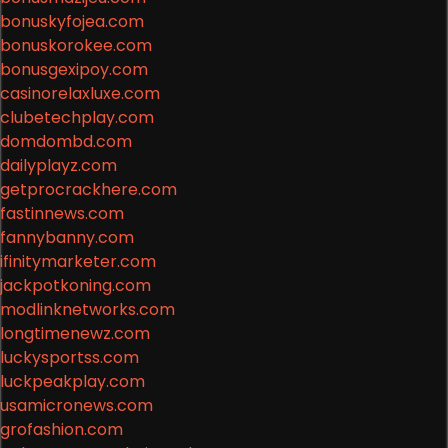
bonuskyfojea.com
bonuskorokee.com
bonusgexipoy.com
casinorelaxluxe.com
clubetechplay.com
domdombd.com
dailyplayz.com
getprocrackhere.com
fastinnews.com
fannybanny.com
ifinitymarketer.com
jackpotkoning.com
modlinknetworks.com
longtimenewz.com
luckysportss.com
luckpeakplay.com
usamicronews.com
grofashion.com