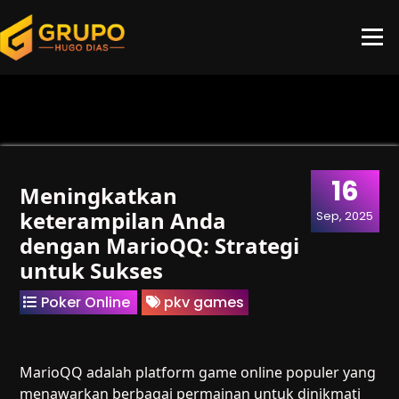
Skip
to
Content
Temukan agen slot gacor terbaik dengan promosi eksklusif. Dapatkan lebih banyak peluang
menang dengan berbagai penawaran menarik saat Anda bergabung.
16
Meningkatkan
keterampilan Anda
Sep, 2025
dengan MarioQQ: Strategi
untuk Sukses
Poker Online
pkv games
MarioQQ adalah platform game online populer yang
menawarkan berbagai permainan untuk dinikmati