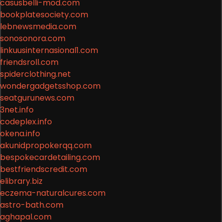
casusbelli-mod.com
bookplatesociety.com
lebnewsmedia.com
sonosonora.com
linkuusinternasional1.com
friendsroll.com
spiderclothing.net
wondergadgetsshop.com
seatgurunews.com
3net.info
codeplex.info
okena.info
akunidpropokerqq.com
bespokecardetailing.com
bestfriendscredit.com
elibrary.biz
eczema-naturalcures.com
astro-bath.com
aghapal.com