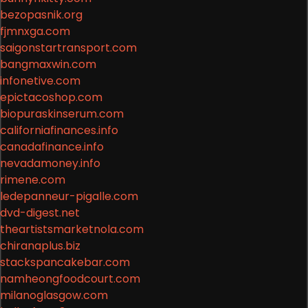
bezopasnik.org
fjmnxga.com
saigonstartransport.com
bangmaxwin.com
infonetive.com
epictacoshop.com
biopuraskinserum.com
californiafinances.info
canadafinance.info
nevadamoney.info
rimene.com
ledepanneur-pigalle.com
dvd-digest.net
theartistsmarketnola.com
chiranaplus.biz
stackspancakebar.com
namheongfoodcourt.com
milanoglasgow.com