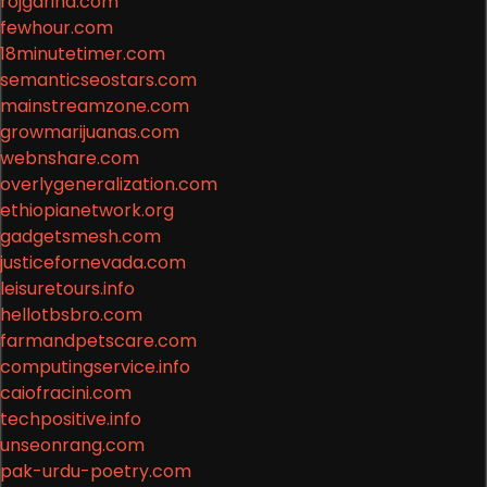
rojgarind.com
fewhour.com
18minutetimer.com
semanticseostars.com
mainstreamzone.com
growmarijuanas.com
webnshare.com
overlygeneralization.com
ethiopianetwork.org
gadgetsmesh.com
justicefornevada.com
leisuretours.info
hellotbsbro.com
farmandpetscare.com
computingservice.info
caiofracini.com
techpositive.info
unseonrang.com
pak-urdu-poetry.com