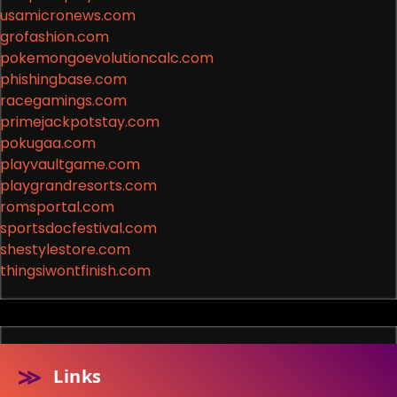
usamicronews.com
grofashion.com
pokemongoevolutioncalc.com
phishingbase.com
racegamings.com
primejackpotstay.com
pokugaa.com
playvaultgame.com
playgrandresorts.com
romsportal.com
sportsdocfestival.com
shestylestore.com
thingsiwontfinish.com
Links