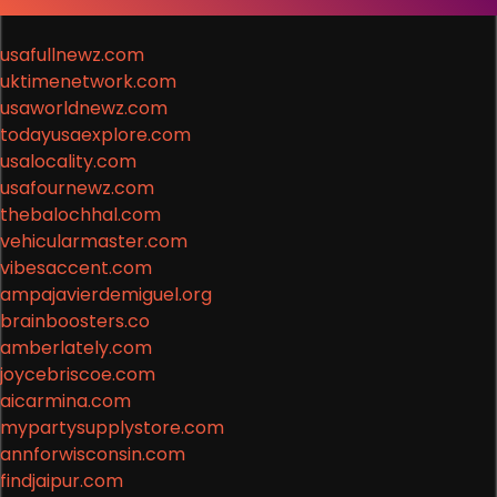
usafullnewz.com
uktimenetwork.com
usaworldnewz.com
todayusaexplore.com
usalocality.com
usafournewz.com
thebalochhal.com
vehicularmaster.com
vibesaccent.com
ampajavierdemiguel.org
brainboosters.co
amberlately.com
joycebriscoe.com
aicarmina.com
mypartysupplystore.com
annforwisconsin.com
findjaipur.com