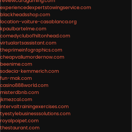
reviewcardgaming.com
experiencedexpertstowingservice.com
blackheadsshop.com
location-voiture-casablanca.org
kpaulbartelme.com
comedyclubofhiltonhead.com
virtualartsassistant.com
theprimeinfographics.com
cheapvaliumordernow.com
beenime.com
sodecia-kemmerich.com
fun-mak.com
casino888world.com
misterdbnb.com
jkmezcal.com
intervaltrainingexercises.com
tyestylebusinesssolutions.com
royalpoipet.com
thestaurant.com