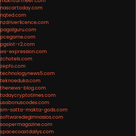
mukhtarmeer.com
nascartoday.com
nqted.com
nzdriverlicence.com
pagalguru.com
pcegame.com
pgslot-r2.com
ws-expression.com
zchotels.com
zepfo.com
technologynews5.com
teknoeduka.com
thenews-blog.com
todaycryptotimes.com
usabonuscodes.com
sm-satta-makta-gods.com
softwaredegimnasios.com
soopermagazine.com
spacecoastdailys.com