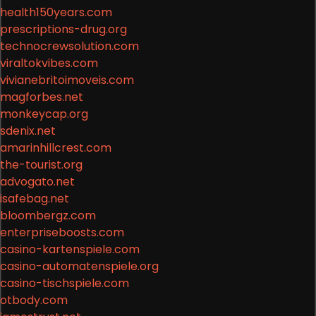
health150years.com
prescriptions-drug.org
technocrewsolution.com
viraltokvibes.com
vivianebritoimoveis.com
magforbes.net
monkeycap.org
sdenix.net
amarinhillcrest.com
the-tourist.org
advogato.net
isafebag.net
bloombergz.com
enterpriseboosts.com
casino-kartenspiele.com
casino-automatenspiele.org
casino-tischspiele.com
otbody.com