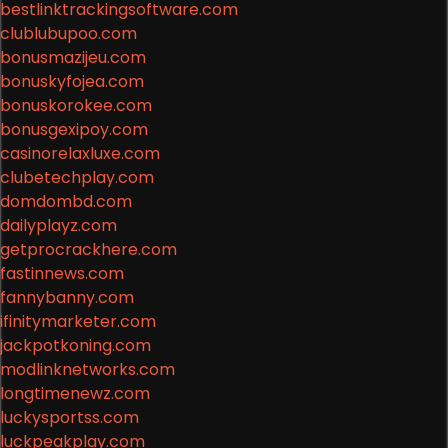
bestlinktrackingsoftware.com
clublubupoo.com
bonusmazijeu.com
bonuskyfojea.com
bonuskorokee.com
bonusgexipoy.com
casinorelaxluxe.com
clubetechplay.com
domdombd.com
dailyplayz.com
getprocrackhere.com
fastinnews.com
fannybanny.com
ifinitymarketer.com
jackpotkoning.com
modlinknetworks.com
longtimenewz.com
luckysportss.com
luckpeakplay.com