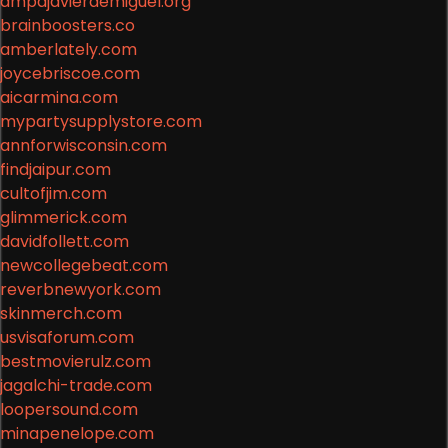
ampajavierdemiguel.org
brainboosters.co
amberlately.com
joycebriscoe.com
aicarmina.com
mypartysupplystore.com
annforwisconsin.com
findjaipur.com
cultofjim.com
glimmerick.com
davidfollett.com
newcollegebeat.com
reverbnewyork.com
skinmerch.com
usvisaforum.com
bestmovierulz.com
jagalchi-trade.com
loopersound.com
minapenelope.com