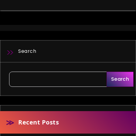
Search
Search
Recent Posts