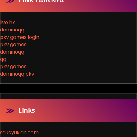
LINK LAINNYA
live hk
dominoqq
pkv games login
pkv games
dominoqq
qq
pkv games
dominoqq pkv
Links
saucyukiah.com