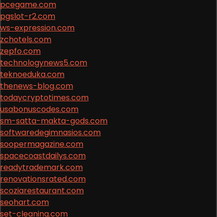
pcegame.com
pgslot-r2.com
ws-expression.com
zchotels.com
zepfo.com
technologynews5.com
teknoeduka.com
thenews-blog.com
todaycryptotimes.com
usabonuscodes.com
sm-satta-makta-gods.com
softwaredegimnasios.com
soopermagazine.com
spacecoastdailys.com
readytrademark.com
renovationsrated.com
scoziarestaurant.com
seohart.com
set-cleaning.com