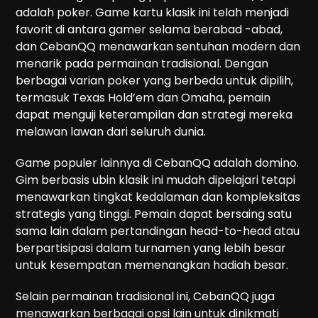
adalah poker. Game kartu klasik ini telah menjadi
favorit di antara gamer selama berabad -abad,
dan CebanQQ menawarkan sentuhan modern dan
menarik pada permainan tradisional. Dengan
berbagai varian poker yang berbeda untuk dipilih,
termasuk Texas Hold’em dan Omaha, pemain
dapat menguji keterampilan dan strategi mereka
melawan lawan dari seluruh dunia.
Game populer lainnya di CebanQQ adalah domino.
Gim berbasis ubin klasik ini mudah dipelajari tetapi
menawarkan tingkat kedalaman dan kompleksitas
strategis yang tinggi. Pemain dapat bersaing satu
sama lain dalam pertandingan head-to-head atau
berpartisipasi dalam turnamen yang lebih besar
untuk kesempatan memenangkan hadiah besar.
Selain permainan tradisional ini, CebanQQ juga
menawarkan berbagai opsi lain untuk dinikmati