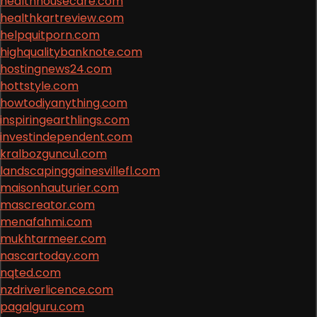
healthhousecare.com
healthkartreview.com
helpquitporn.com
highqualitybanknote.com
hostingnews24.com
hottstyle.com
howtodiyanything.com
inspiringearthlings.com
investindependent.com
kralbozguncu1.com
landscapinggainesvillefl.com
maisonhauturier.com
mascreator.com
menafahmi.com
mukhtarmeer.com
nascartoday.com
nqted.com
nzdriverlicence.com
pagalguru.com