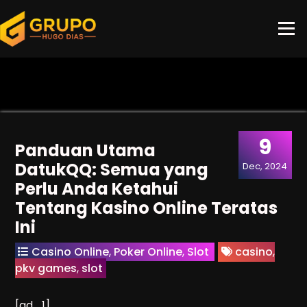
Skip
to
Content
Temukan agen slot gacor terbaik dengan promosi eksklusif. Dapatkan lebih banya
peluang menang dengan berbagai penawaran menarik saat Anda bergabung.
9
Panduan Utama
DatukQQ: Semua yang
Dec, 2024
Perlu Anda Ketahui
Tentang Kasino Online Teratas
Ini
Casino Online
,
Poker Online
,
Slot
casino
,
pkv games
,
slot
[ad_1]