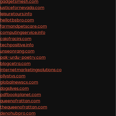
gadgetsmesh.com
justicefornevada.com
leisuretours.info
hellotbsbro.com
farmandpetscare.com
computingservice.info
caiofracini.com
techpositive.info
unseonrang.com
pak-urdu-poetry.com
blogcetra.com
internetmarketingsolutions.co
ollystvs.com
globalnewscx.com
dogslives.com
pdfbookplanet.com
queenofrattan.com
thequeenofrattan.com
denohubpro.com