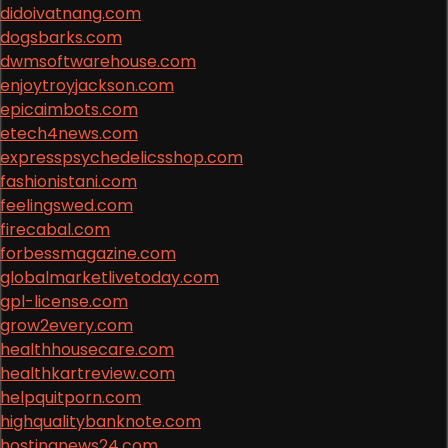
didoivatnang.com
dogsbarks.com
dwmsoftwarehouse.com
enjoytroyjackson.com
epicaimbots.com
etech4news.com
expresspsychedelicsshop.com
fashionistani.com
feelingswed.com
firecabal.com
forbessmagazine.com
globalmarketlivetoday.com
gpl-license.com
grow2every.com
healthhousecare.com
healthkartreview.com
helpquitporn.com
highqualitybanknote.com
hostingnews24.com