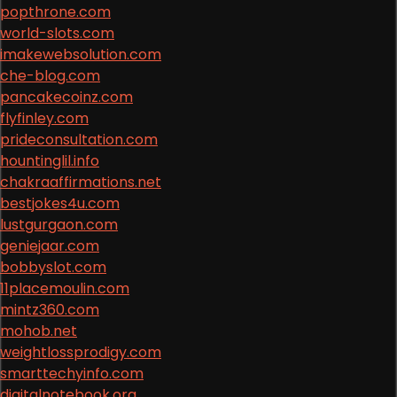
popthrone.com
world-slots.com
imakewebsolution.com
che-blog.com
pancakecoinz.com
flyfinley.com
prideconsultation.com
hountinglil.info
chakraaffirmations.net
bestjokes4u.com
lustgurgaon.com
geniejaar.com
bobbyslot.com
11placemoulin.com
mintz360.com
mohob.net
weightlossprodigy.com
smarttechyinfo.com
digitalnotebook.org