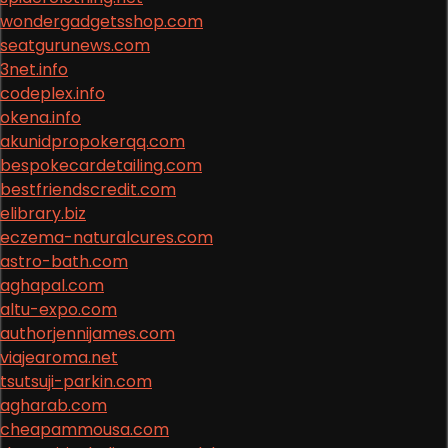
wondergadgetsshop.com
seatgurunews.com
3net.info
codeplex.info
okena.info
akunidpropokerqq.com
bespokecardetailing.com
bestfriendscredit.com
elibrary.biz
eczema-naturalcures.com
astro-bath.com
aghapal.com
altu-expo.com
authorjennijames.com
viajearoma.net
tsutsuji-parkin.com
agharab.com
cheapammousa.com