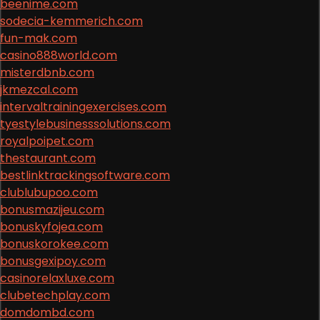
beenime.com
sodecia-kemmerich.com
fun-mak.com
casino888world.com
misterdbnb.com
jkmezcal.com
intervaltrainingexercises.com
tyestylebusinesssolutions.com
royalpoipet.com
thestaurant.com
bestlinktrackingsoftware.com
clublubupoo.com
bonusmazijeu.com
bonuskyfojea.com
bonuskorokee.com
bonusgexipoy.com
casinorelaxluxe.com
clubetechplay.com
domdombd.com