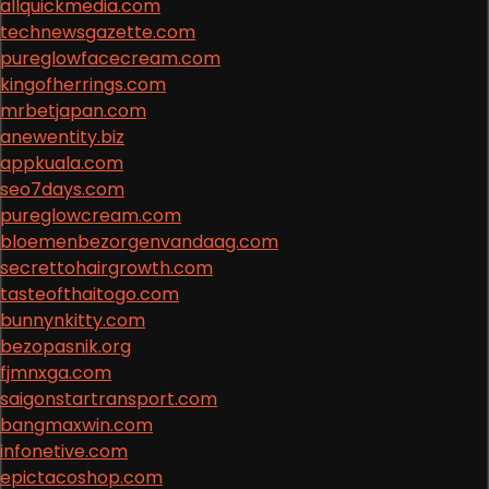
allquickmedia.com
technewsgazette.com
pureglowfacecream.com
kingofherrings.com
mrbetjapan.com
anewentity.biz
appkuala.com
seo7days.com
pureglowcream.com
bloemenbezorgenvandaag.com
secrettohairgrowth.com
tasteofthaitogo.com
bunnynkitty.com
bezopasnik.org
fjmnxga.com
saigonstartransport.com
bangmaxwin.com
infonetive.com
epictacoshop.com