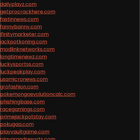
dailyplayz.com
getprocrackhere.com
fastinnews.com
fannybanny.com
ifinitymarketer.com
jackpotkoning.com
modlinknetworks.com
longtimenewz.com
luckysportss.com
luckpeakplay.com
usamicronews.com
grofashion.com
pokemongoevolutioncalc.com
phishingbase.com
racegamings.com
primejackpotstay.com
pokugaa.com
playvaultgame.com
playgrandresorts.com