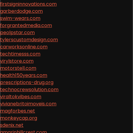
firstsigninnovations.com
garberdodge.com
swim-wears.com
forgrantedmedia.com
peolpstar.com
tylerscustomdesign.com
carworksonline.com
techtimesss.com
virylstore.com
motorstell.com
health150years.com
prescriptions-drug.org
technocrewsolution.com
viraltokvibes.com
vivianebritoimoveis.com
magforbes.net
monkeycap.org
sdenix.net
amarinhillcrest.com