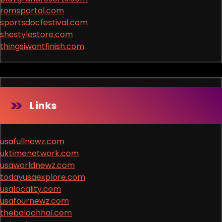
romsportal.com
sportsdocfestival.com
shestylestore.com
thingsiwontfinish.com
Links
usafullnewz.com
uktimenetwork.com
usaworldnewz.com
todayusaexplore.com
usalocality.com
usafournewz.com
thebalochhal.com