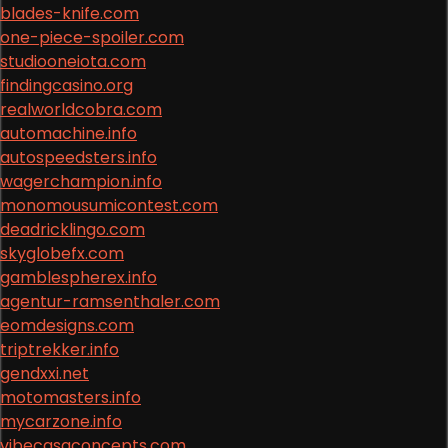
blades-knife.com
one-piece-spoiler.com
studiooneiota.com
findingcasino.org
realworldcobra.com
automachine.info
autospeedsters.info
wagerchampion.info
monomousumicontest.com
deadricklingo.com
skyglobefx.com
gamblespherex.info
agentur-ramsenthaler.com
eomdesigns.com
triptrekker.info
gendxxi.net
motomasters.info
mycarzone.info
vibecasaconcepts.com