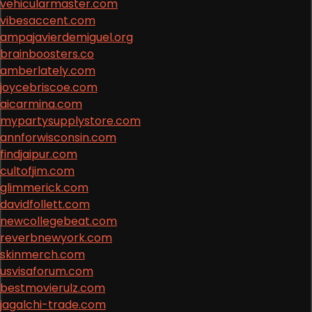
vehicularmaster.com
vibesaccent.com
ampajavierdemiguel.org
brainboosters.co
amberlately.com
joycebriscoe.com
aicarmina.com
mypartysupplystore.com
annforwisconsin.com
findjaipur.com
cultofjim.com
glimmerick.com
davidfollett.com
newcollegebeat.com
reverbnewyork.com
skinmerch.com
usvisaforum.com
bestmovierulz.com
jagalchi-trade.com