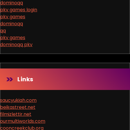
dominoqq
pkv games login
pkv games
dominoqq
qq
pkv games
dominoqq pkv
Links
saucyukiah.com
beikastreet.net
filmizlettir.net
ourmultiworlds.com
cooncreekclub.org