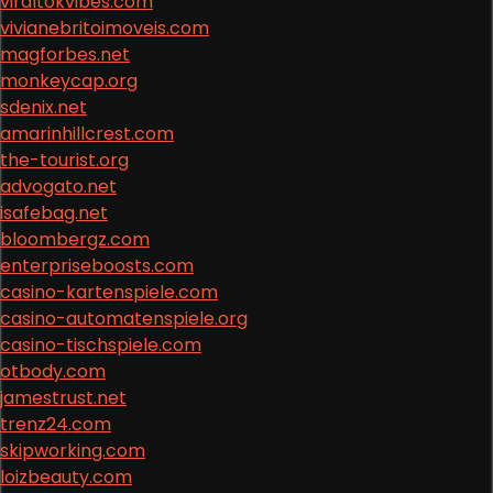
viraltokvibes.com
vivianebritoimoveis.com
magforbes.net
monkeycap.org
sdenix.net
amarinhillcrest.com
the-tourist.org
advogato.net
isafebag.net
bloombergz.com
enterpriseboosts.com
casino-kartenspiele.com
casino-automatenspiele.org
casino-tischspiele.com
otbody.com
jamestrust.net
trenz24.com
skipworking.com
loizbeauty.com