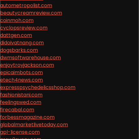
autometropolist.com
beautycreamreview.com
coinmoh.com
cyclopsreview.com
dattgen.com
didoivatnang.com
dogsbarks.com
dwmsoftwarehouse.com
enjoytroyjackson.com
epicaimbots.com
etech4news.com
expresspsychedelicsshop.com
fashionistani.com
feelingswed.com
firecabal.com
forbessmagazine.com
globalmarketlivetoday.com
gpl-license.com