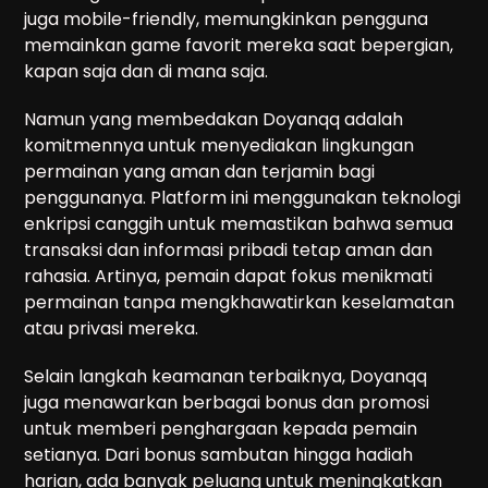
juga mobile-friendly, memungkinkan pengguna
memainkan game favorit mereka saat bepergian,
kapan saja dan di mana saja.
Namun yang membedakan Doyanqq adalah
komitmennya untuk menyediakan lingkungan
permainan yang aman dan terjamin bagi
penggunanya. Platform ini menggunakan teknologi
enkripsi canggih untuk memastikan bahwa semua
transaksi dan informasi pribadi tetap aman dan
rahasia. Artinya, pemain dapat fokus menikmati
permainan tanpa mengkhawatirkan keselamatan
atau privasi mereka.
Selain langkah keamanan terbaiknya, Doyanqq
juga menawarkan berbagai bonus dan promosi
untuk memberi penghargaan kepada pemain
setianya. Dari bonus sambutan hingga hadiah
harian, ada banyak peluang untuk meningkatkan