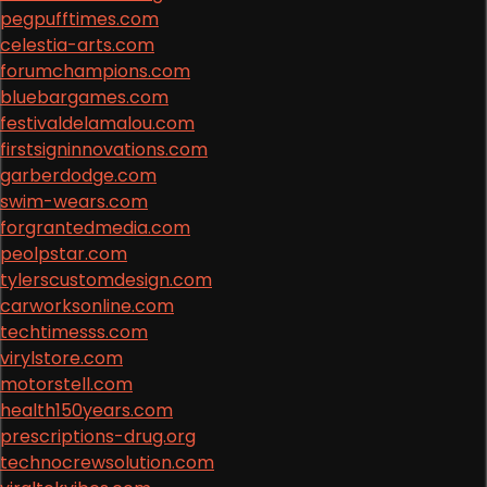
pegpufftimes.com
celestia-arts.com
forumchampions.com
bluebargames.com
festivaldelamalou.com
firstsigninnovations.com
garberdodge.com
swim-wears.com
forgrantedmedia.com
peolpstar.com
tylerscustomdesign.com
carworksonline.com
techtimesss.com
virylstore.com
motorstell.com
health150years.com
prescriptions-drug.org
technocrewsolution.com