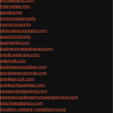
eomdesigns.com
triptrekker.info
gendxxi.net
motomasters.info
mycarzone.info
vibecasaconcepts.com
quantum24.info
quantenki.com
businessmagazineusa.com
medicwellcare.com
vidsmall.com
businessnews2day.com
worldnewsrecords.com
sterilepro24.com
solidtechbusiness.com
reviewcardgaming.com
experiencedexpertstowingservice.com
blackheadsshop.com
location-voiture-casablanca.org