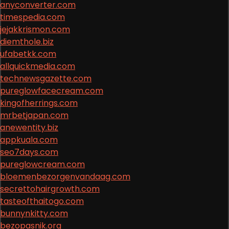
anyconverter.com
timespedia.com
jejakkrismon.com
diemthole.biz
ufabetkk.com
allquickmedia.com
technewsgazette.com
pureglowfacecream.com
kingofherrings.com
mrbetjapan.com
anewentity.biz
appkuala.com
seo7days.com
pureglowcream.com
bloemenbezorgenvandaag.com
secrettohairgrowth.com
tasteofthaitogo.com
bunnynkitty.com
bezopasnik.org