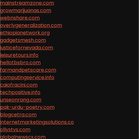
mainstreamzone.com
growmarijuanas.com
webnshare.com
overlygeneralization.com
ethiopianetwork.org
gadgetsmesh.com
justicefornevada.com
leisuretours.info
hellotbsbro.com
farmandpetscare.com
computingservice.info
caiofracini.com
techpositive.info
unseonrang.com
pak-urdu-poetry.com
blogcetra.com
internetmarketingsolutions.co
ollystvs.com
globalnewscx.com