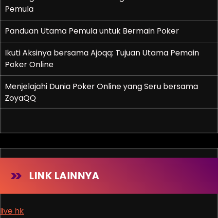
Pemula
Panduan Utama Pemula untuk Bermain Poker
Ikuti Aksinya bersama Ajoqq: Tujuan Utama Pemain
Poker Online
Menjelajahi Dunia Poker Online yang Seru bersama
ZoyaQQ
LINK LAINNYA
live hk