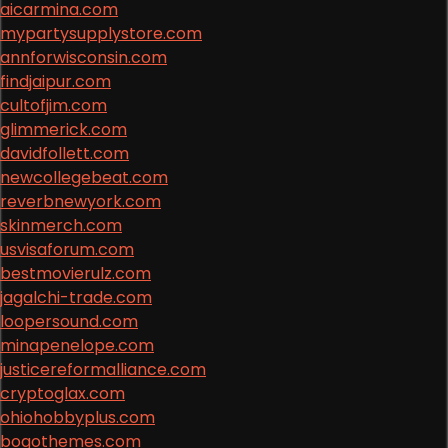
aicarmina.com
mypartysupplystore.com
annforwisconsin.com
findjaipur.com
cultofjim.com
glimmerick.com
davidfollett.com
newcollegebeat.com
reverbnewyork.com
skinmerch.com
usvisaforum.com
bestmovierulz.com
jagalchi-trade.com
loopersound.com
minapenelope.com
justicereformalliance.com
cryptoglax.com
ohiohobbyplus.com
bogothemes.com