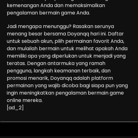
kemenangan Anda dan memaksimalkan
pengalaman bermain game Anda.
Jadi mengapa menunggu? Rasakan serunya
menang besar bersama Doyanqq hari ini. Daftar
untuk sebuah akun, pilih permainan favorit Anda,
dan mulailah bermain untuk melihat apakah Anda
memiliki apa yang diperlukan untuk menjadi yang
teratas. Dengan antarmuka yang ramah
pengguna, langkah keamanan terbaik, dan
promosi menarik, Doyanqq adalah platform
permainan yang wajib dicoba bagi siapa pun yang
ingin meningkatkan pengalaman bermain game
online mereka.
[ad_2]