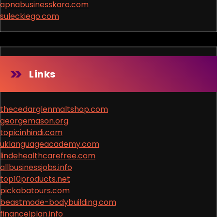
apnabusinesskaro.com
suleckiego.com
Links
thecedarglenmaltshop.com
georgemason.org
topicinhindi.com
uklanguageacademy.com
lindehealthcarefree.com
allbusinessjobs.info
top10products.net
pickabatours.com
beastmode-bodybuilding.com
financelplan.info