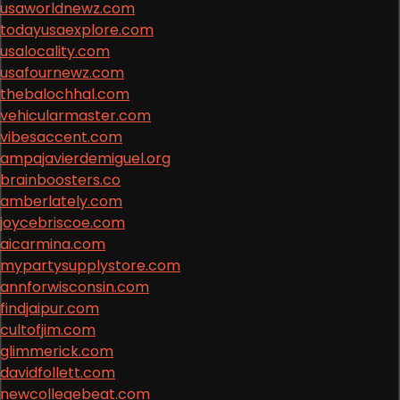
usaworldnewz.com
todayusaexplore.com
usalocality.com
usafournewz.com
thebalochhal.com
vehicularmaster.com
vibesaccent.com
ampajavierdemiguel.org
brainboosters.co
amberlately.com
joycebriscoe.com
aicarmina.com
mypartysupplystore.com
annforwisconsin.com
findjaipur.com
cultofjim.com
glimmerick.com
davidfollett.com
newcollegebeat.com