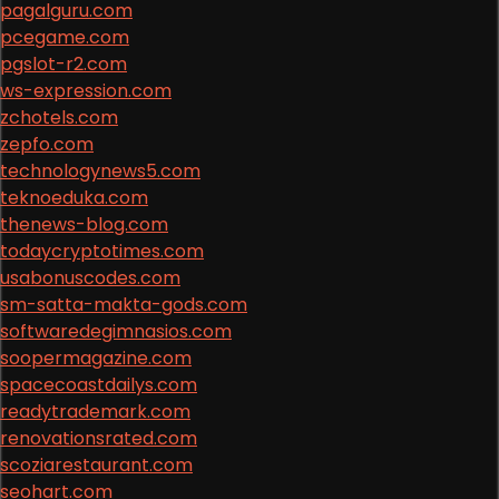
pagalguru.com
pcegame.com
pgslot-r2.com
ws-expression.com
zchotels.com
zepfo.com
technologynews5.com
teknoeduka.com
thenews-blog.com
todaycryptotimes.com
usabonuscodes.com
sm-satta-makta-gods.com
softwaredegimnasios.com
soopermagazine.com
spacecoastdailys.com
readytrademark.com
renovationsrated.com
scoziarestaurant.com
seohart.com