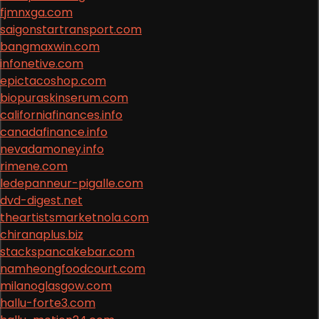
fjmnxga.com
saigonstartransport.com
bangmaxwin.com
infonetive.com
epictacoshop.com
biopuraskinserum.com
californiafinances.info
canadafinance.info
nevadamoney.info
rimene.com
ledepanneur-pigalle.com
dvd-digest.net
theartistsmarketnola.com
chiranaplus.biz
stackspancakebar.com
namheongfoodcourt.com
milanoglasgow.com
hallu-forte3.com