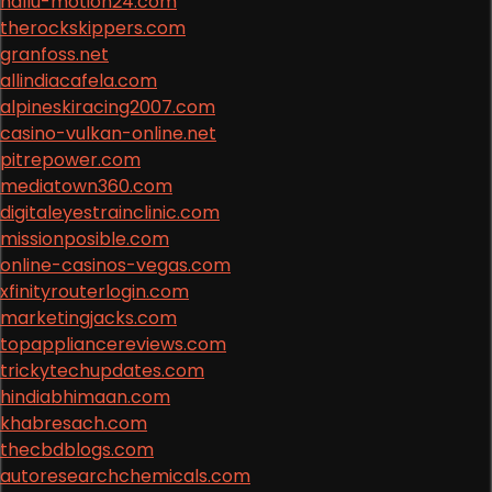
hallu-motion24.com
therockskippers.com
granfoss.net
allindiacafela.com
alpineskiracing2007.com
casino-vulkan-online.net
pitrepower.com
mediatown360.com
digitaleyestrainclinic.com
missionposible.com
online-casinos-vegas.com
xfinityrouterlogin.com
marketingjacks.com
topappliancereviews.com
trickytechupdates.com
hindiabhimaan.com
khabresach.com
thecbdblogs.com
autoresearchchemicals.com