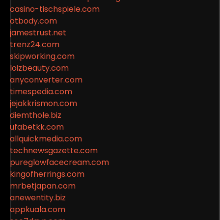
casino-tischspiele.com
otbody.com
jamestrust.net
trenz24.com
skipworking.com
loizbeauty.com
anyconverter.com
timespedia.com
jejakkrismon.com
diemthole.biz
ufabetkk.com
allquickmedia.com
technewsgazette.com
pureglowfacecream.com
kingofherrings.com
mrbetjapan.com
anewentity.biz
appkuala.com