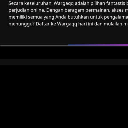
Secara keseluruhan, Wargaqq adalah pilihan fantastis
perjudian online. Dengan beragam permainan, akses mu
memiliki semua yang Anda butuhkan untuk pengalama
menunggu? Daftar ke Wargaqq hari ini dan mulailah m