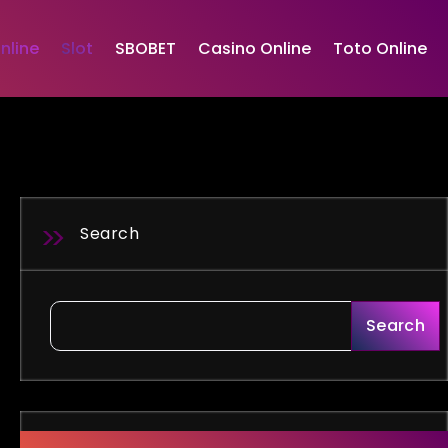
nline
Slot
SBOBET
Casino Online
Toto Online
Search
Search