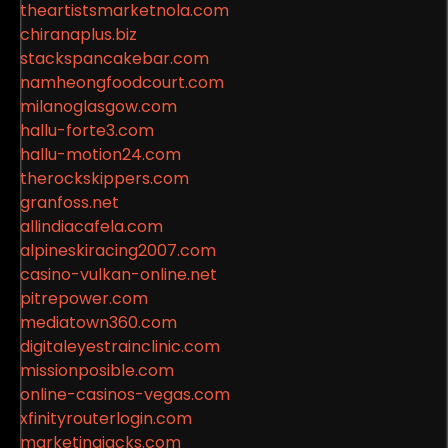
theartistsmarketnola.com
chiranaplus.biz
stackspancakebar.com
namheongfoodcourt.com
milanoglasgow.com
hallu-forte3.com
hallu-motion24.com
therockskippers.com
granfoss.net
allindiacafela.com
alpineskiracing2007.com
casino-vulkan-online.net
pitrepower.com
mediatown360.com
digitaleyestrainclinic.com
missionposible.com
online-casinos-vegas.com
xfinityrouterlogin.com
marketingjacks.com