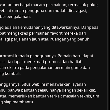
warkan berbagai macam permainan, termasuk poker,
 web ini ramah pengguna dan mudah dinavigasi,
i berpengalaman.
qq adalah kemudahan yang ditawarkannya. Daripada
apat mengakses permainan favorit mereka dari
da lagi perjalanan jauh atau ruangan yang penuh
 promosi kepada penggunanya. Pemain baru dapat
setia dapat menikmati promosi dan hadiah
raan ekstra pada pengalaman bermain game dan
ng kembali.
langgannya. Situs web ini menawarkan layanan
ui bahwa bantuan selalu hanya dengan sekali klik.
tau memerlukan bantuan terkait masalah teknis, tim
q siap membantu.