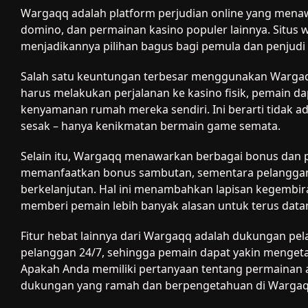
Wargaqq adalah platform perjudian online yang mena
domino, dan permainan kasino populer lainnya. Situs
menjadikannya pilihan bagus bagi pemula dan penjud
Salah satu keuntungan terbesar menggunakan Warga
harus melakukan perjalanan ke kasino fisik, pemain d
kenyamanan rumah mereka sendiri. Ini berarti tidak a
sesak – hanya kenikmatan bermain game semata.
Selain itu, Wargaqq menawarkan berbagai bonus dan
memanfaatkan bonus sambutan, sementara pelanggan 
berkelanjutan. Hal ini menambahkan lapisan kegembi
memberi pemain lebih banyak alasan untuk terus data
Fitur hebat lainnya dari Wargaqq adalah dukungan pe
pelanggan 24/7, sehingga pemain dapat yakin mengetah
Apakah Anda memiliki pertanyaan tentang permainan a
dukungan yang ramah dan berpengetahuan di Wargaq