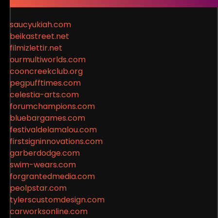
saucyukiah.com
beikastreet.net
filmizlettir.net
ourmultiworlds.com
cooncreekclub.org
pegpufftimes.com
celestia-arts.com
forumchampions.com
bluebargames.com
festivaldelamalou.com
firstsigninnovations.com
garberdodge.com
swim-wears.com
forgrantedmedia.com
peolpstar.com
tylerscustomdesign.com
carworksonline.com