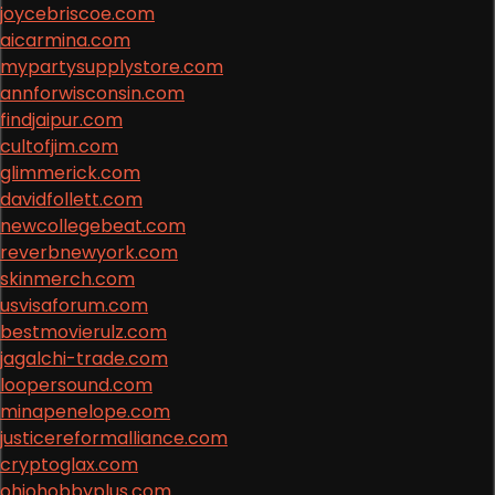
joycebriscoe.com
aicarmina.com
mypartysupplystore.com
annforwisconsin.com
findjaipur.com
cultofjim.com
glimmerick.com
davidfollett.com
newcollegebeat.com
reverbnewyork.com
skinmerch.com
usvisaforum.com
bestmovierulz.com
jagalchi-trade.com
loopersound.com
minapenelope.com
justicereformalliance.com
cryptoglax.com
ohiohobbyplus.com