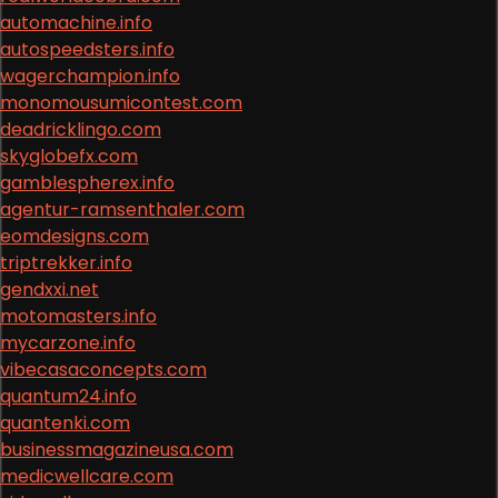
automachine.info
autospeedsters.info
wagerchampion.info
monomousumicontest.com
deadricklingo.com
skyglobefx.com
gamblespherex.info
agentur-ramsenthaler.com
eomdesigns.com
triptrekker.info
gendxxi.net
motomasters.info
mycarzone.info
vibecasaconcepts.com
quantum24.info
quantenki.com
businessmagazineusa.com
medicwellcare.com