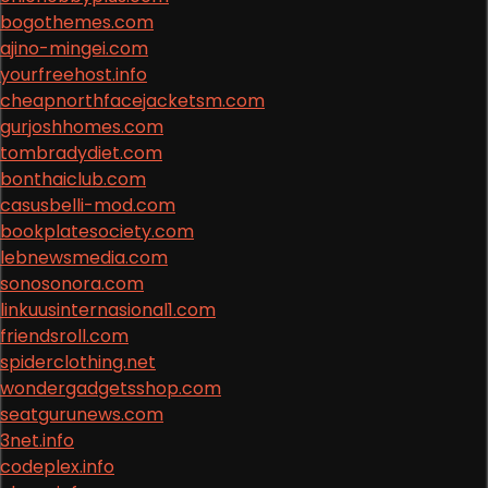
bogothemes.com
ajino-mingei.com
yourfreehost.info
cheapnorthfacejacketsm.com
gurjoshhomes.com
tombradydiet.com
bonthaiclub.com
casusbelli-mod.com
bookplatesociety.com
lebnewsmedia.com
sonosonora.com
linkuusinternasional1.com
friendsroll.com
spiderclothing.net
wondergadgetsshop.com
seatgurunews.com
3net.info
codeplex.info