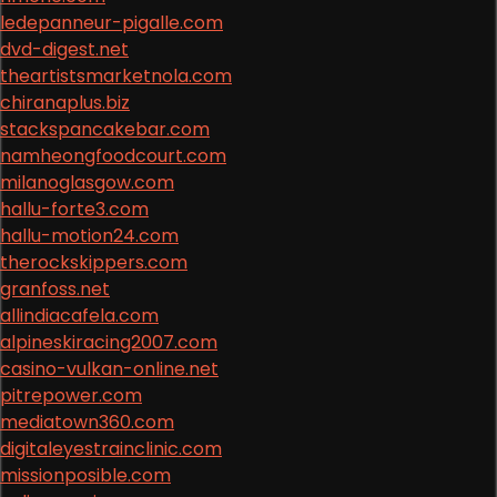
ledepanneur-pigalle.com
dvd-digest.net
theartistsmarketnola.com
chiranaplus.biz
stackspancakebar.com
namheongfoodcourt.com
milanoglasgow.com
hallu-forte3.com
hallu-motion24.com
therockskippers.com
granfoss.net
allindiacafela.com
alpineskiracing2007.com
casino-vulkan-online.net
pitrepower.com
mediatown360.com
digitaleyestrainclinic.com
missionposible.com