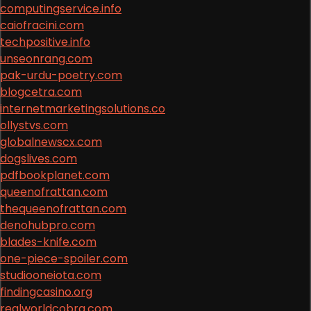
computingservice.info
caiofracini.com
techpositive.info
unseonrang.com
pak-urdu-poetry.com
blogcetra.com
internetmarketingsolutions.co
ollystvs.com
globalnewscx.com
dogslives.com
pdfbookplanet.com
queenofrattan.com
thequeenofrattan.com
denohubpro.com
blades-knife.com
one-piece-spoiler.com
studiooneiota.com
findingcasino.org
realworldcobra.com