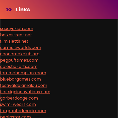
Links
saucyukiah.com
beikastreet.net
filmizlettir.net
ourmultiworlds.com
cooncreekclub.org
pegpufftimes.com
celestia-arts.com
forumchampions.com
bluebargames.com
festivaldelamalou.com
firstsigninnovations.com
garberdodge.com
swim-wears.com
forgrantedmedia.com
peolpstar.com