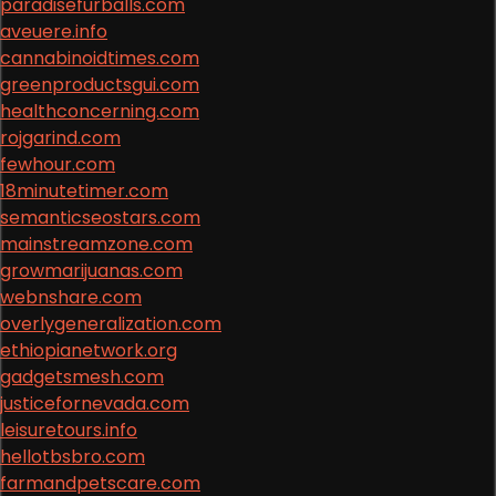
paradisefurballs.com
aveuere.info
cannabinoidtimes.com
greenproductsgui.com
healthconcerning.com
rojgarind.com
fewhour.com
18minutetimer.com
semanticseostars.com
mainstreamzone.com
growmarijuanas.com
webnshare.com
overlygeneralization.com
ethiopianetwork.org
gadgetsmesh.com
justicefornevada.com
leisuretours.info
hellotbsbro.com
farmandpetscare.com