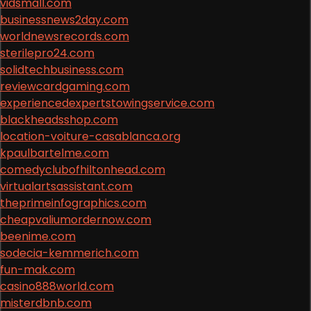
vidsmall.com
businessnews2day.com
worldnewsrecords.com
sterilepro24.com
solidtechbusiness.com
reviewcardgaming.com
experiencedexpertstowingservice.com
blackheadsshop.com
location-voiture-casablanca.org
kpaulbartelme.com
comedyclubofhiltonhead.com
virtualartsassistant.com
theprimeinfographics.com
cheapvaliumordernow.com
beenime.com
sodecia-kemmerich.com
fun-mak.com
casino888world.com
misterdbnb.com