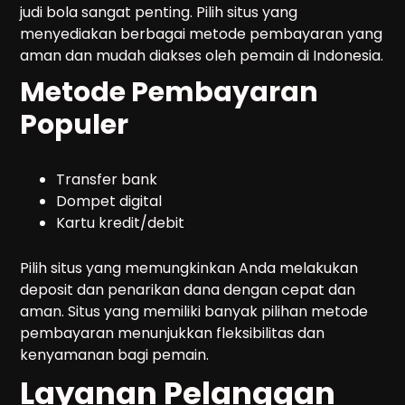
judi bola sangat penting. Pilih situs yang
menyediakan berbagai metode pembayaran yang
aman dan mudah diakses oleh pemain di Indonesia.
Metode Pembayaran
Populer
Transfer bank
Dompet digital
Kartu kredit/debit
Pilih situs yang memungkinkan Anda melakukan
deposit dan penarikan dana dengan cepat dan
aman. Situs yang memiliki banyak pilihan metode
pembayaran menunjukkan fleksibilitas dan
kenyamanan bagi pemain.
Layanan Pelanggan