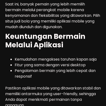
Saat ini, banyak pemain yang lebih memilih
bermain melalui perangkat mobile karena
kenyamanan dan fleksibilitas yang ditawarkan. Pilih
situs judi bola yang memiliki aplikasi mobile yang
mudah diunduh dan digunakan.
Keuntungan Bermain
Melalui Aplikasi
Kemudahan mengakses taruhan kapan saja
Fitur yang sama dengan versi desktop
Pengalaman bermain yang lebih cepat dan
responsif
Pastikan aplikasi mobile yang ditawarkan stabil dan
memiliki antarmuka yang user-friendly, sehingga
Anda dapat menikmati permainan tanpa
gangguan.