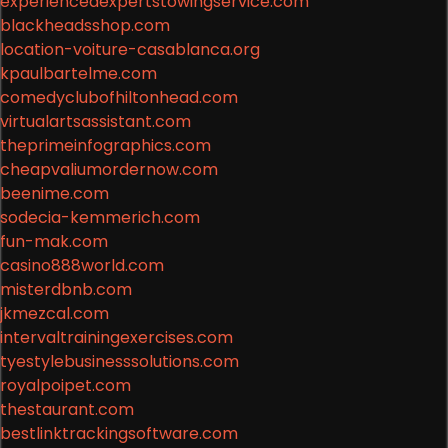
experiencedexpertstowingservice.com
blackheadsshop.com
location-voiture-casablanca.org
kpaulbartelme.com
comedyclubofhiltonhead.com
virtualartsassistant.com
theprimeinfographics.com
cheapvaliumordernow.com
beenime.com
sodecia-kemmerich.com
fun-mak.com
casino888world.com
misterdbnb.com
jkmezcal.com
intervaltrainingexercises.com
tyestylebusinesssolutions.com
royalpoipet.com
thestaurant.com
bestlinktrackingsoftware.com