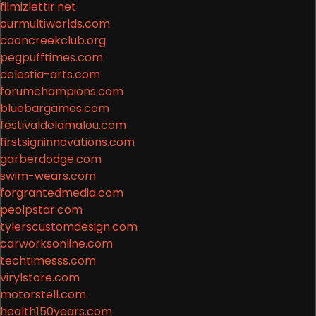
filmizlettir.net
ourmultiworlds.com
cooncreekclub.org
pegpufftimes.com
celestia-arts.com
forumchampions.com
bluebargames.com
festivaldelamalou.com
firstsigninnovations.com
garberdodge.com
swim-wears.com
forgrantedmedia.com
peolpstar.com
tylerscustomdesign.com
carworksonline.com
techtimesss.com
virylstore.com
motorstell.com
health150years.com