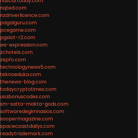
nascartoday.com
nqted.com
nzdriverlicence.com
pagalguru.com
pcegame.com
pgslot-r2.com
ws-expression.com
zchotels.com
zepfo.com
technologynews5.com
teknoeduka.com
thenews-blog.com
todaycryptotimes.com
usabonuscodes.com
sm-satta-makta-gods.com
softwaredegimnasios.com
soopermagazine.com
spacecoastdailys.com
readytrademark.com