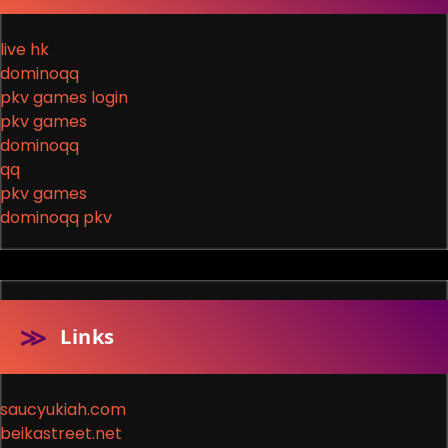
live hk
dominoqq
pkv games login
pkv games
dominoqq
qq
pkv games
dominoqq pkv
Links
saucyukiah.com
beikastreet.net