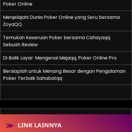
Poker Online
Menjelajahi Dunia Poker Online yang Seru bersama
ZoyaQQ
Temukan Keseruan Poker bersama Cahayaqq:
Sebuah Review
Di Balik Layar: Mengenal Mejaqq, Poker Online Pro
Bersiaplah untuk Menang Besar dengan Pengalaman
Poker Terbaik Sahabatqq
LINK LAINNYA