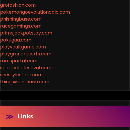
grofashion.com
pokemongoevolutioncalc.com
phishingbase.com
racegamings.com
primejackpotstay.com
pokugaa.com
playvaultgame.com
playgrandresorts.com
romsportal.com
sportsdocfestival.com
shestylestore.com
thingsiwontfinish.com
Links