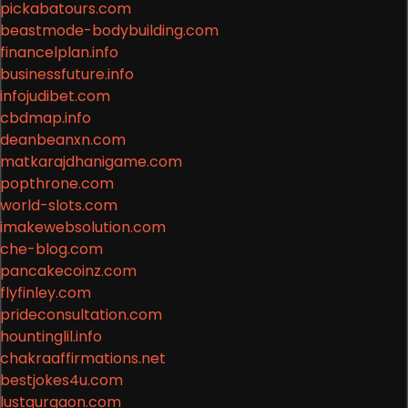
pickabatours.com
beastmode-bodybuilding.com
financelplan.info
businessfuture.info
infojudibet.com
cbdmap.info
deanbeanxn.com
matkarajdhanigame.com
popthrone.com
world-slots.com
imakewebsolution.com
che-blog.com
pancakecoinz.com
flyfinley.com
prideconsultation.com
hountinglil.info
chakraaffirmations.net
bestjokes4u.com
lustgurgaon.com