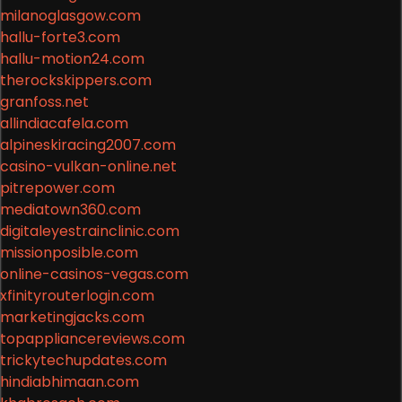
milanoglasgow.com
hallu-forte3.com
hallu-motion24.com
therockskippers.com
granfoss.net
allindiacafela.com
alpineskiracing2007.com
casino-vulkan-online.net
pitrepower.com
mediatown360.com
digitaleyestrainclinic.com
missionposible.com
online-casinos-vegas.com
xfinityrouterlogin.com
marketingjacks.com
topappliancereviews.com
trickytechupdates.com
hindiabhimaan.com