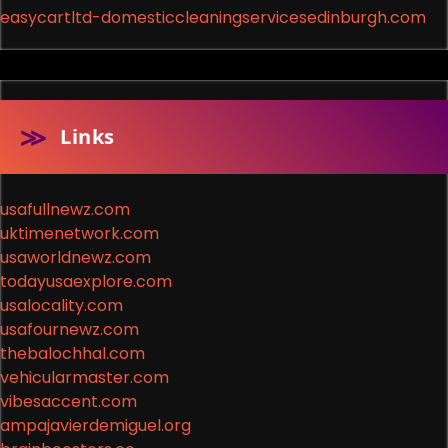
easycartltd-domesticcleaningservicesedinburgh.com
Links
usafullnewz.com
uktimenetwork.com
usaworldnewz.com
todayusaexplore.com
usalocality.com
usafournewz.com
thebalochhal.com
vehicularmaster.com
vibesaccent.com
ampajavierdemiguel.org