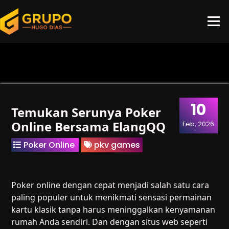
Skip
to
Content
Temukan agen slot gacor terbaik dengan promosi eksklusif. Dapatkan lebih banyak peluang
menang dengan berbagai penawaran menarik saat Anda bergabung.
10
Temukan Serunya Poker
Online Bersama ElangQQ
Feb, 2026
Poker Online
pkv games
Poker online dengan cepat menjadi salah satu cara
paling populer untuk menikmati sensasi permainan
kartu klasik tanpa harus meninggalkan kenyamanan
rumah Anda sendiri. Dan dengan situs web seperti