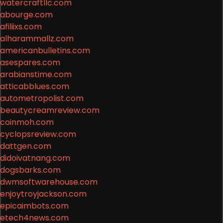
watercraftllc.com
abourge.com
afiliixs.com
alharammallz.com
americanbulletins.com
asespares.com
arabianstime.com
atticabblues.com
autometropolist.com
beautycreamreview.com
coinmoh.com
cyclopsreview.com
dattgen.com
didoivatnang.com
dogsbarks.com
dwmsoftwarehouse.com
enjoytroyjackson.com
epicaimbots.com
etech4news.com