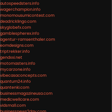
autospeedsters.info
wagerchampion.info
monomousumicontest.com
deadricklingo.com
skyglobefx.com
gamblespherex.info
agentur-ramsenthaler.com
eomdesigns.com
triptrekker.info
gendxxi.net
motomasters.info
mycarzone.info
vibecasaconcepts.com
quantum24.info
quantenki.com
businessmagazineusa.com
medicwellcare.com
vidsmall.com
businessnews2day.com