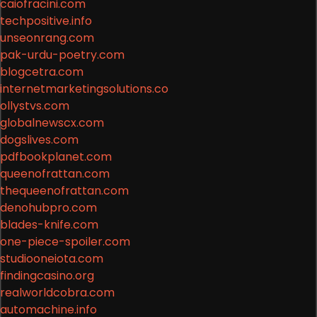
caiofracini.com
techpositive.info
unseonrang.com
pak-urdu-poetry.com
blogcetra.com
internetmarketingsolutions.co
ollystvs.com
globalnewscx.com
dogslives.com
pdfbookplanet.com
queenofrattan.com
thequeenofrattan.com
denohubpro.com
blades-knife.com
one-piece-spoiler.com
studiooneiota.com
findingcasino.org
realworldcobra.com
automachine.info