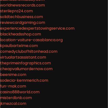
worldnewsrecords.com
sterilepro24.com
solidtechbusiness.com
reviewcardgaming.com
experiencedexpertstowingservice.com
blackheadsshop.com
location-voiture-casablanca.org
kpaulbartelme.com
comedyclubofhiltonhead.com
virtualartsassistant.com
theprimeinfographics.com
cheapvaliumordernow.com
beenime.com
sodecia-kemmerich.com
fun-mak.com
casino888world.com
misterdbnb.com
jkmezcal.com