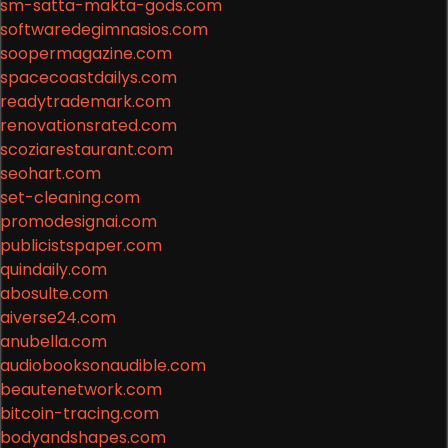
sm-satta-makta-gods.com
softwaredegimnasios.com
soopermagazine.com
spacecoastdailys.com
readytrademark.com
renovationsrated.com
scoziarestaurant.com
seohart.com
set-cleaning.com
promodesignai.com
publicistspaper.com
quindaily.com
abosulte.com
aiverse24.com
anubella.com
audiobooksonaudible.com
beautenetwork.com
bitcoin-tracing.com
bodyandshapes.com