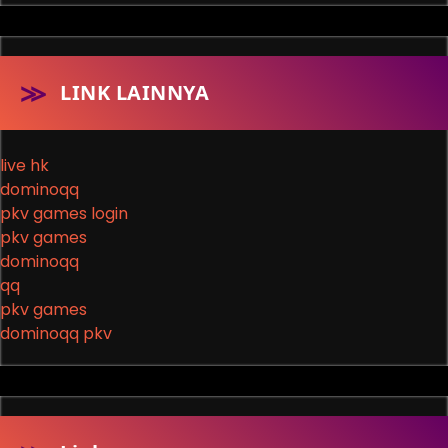
LINK LAINNYA
live hk
dominoqq
pkv games login
pkv games
dominoqq
qq
pkv games
dominoqq pkv