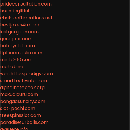
prideconsultation.com
hountinglil.info
chakraaffirmations.net
bestjokes4u.com
lustgurgaon.com
geniejaar.com
bobbyslot.com
11placemoulin.com
mintz360.com
mohob.net
weightlossprodigy.com
smarttechyinfo.com
digitalnotebook.org
maxualguru.com
bongdasuncity.com
slot-pachi.com
freespinsslot.com
paradisefurballs.com
aveuere.info