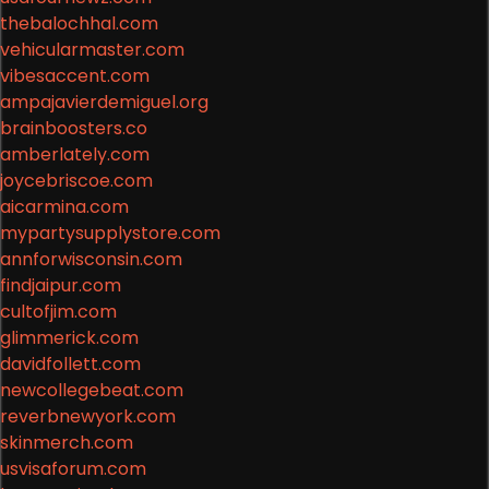
thebalochhal.com
vehicularmaster.com
vibesaccent.com
ampajavierdemiguel.org
brainboosters.co
amberlately.com
joycebriscoe.com
aicarmina.com
mypartysupplystore.com
annforwisconsin.com
findjaipur.com
cultofjim.com
glimmerick.com
davidfollett.com
newcollegebeat.com
reverbnewyork.com
skinmerch.com
usvisaforum.com