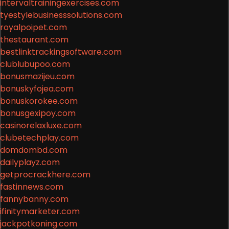
intervaltrainingexercises.com
tyestylebusinesssolutions.com
royalpoipet.com
thestaurant.com
bestlinktrackingsoftware.com
clublubupoo.com
bonusmazijeu.com
bonuskyfojea.com
bonuskorokee.com
bonusgexipoy.com
casinorelaxluxe.com
clubetechplay.com
domdombd.com
dailyplayz.com
getprocrackhere.com
fastinnews.com
fannybanny.com
ifinitymarketer.com
jackpotkoning.com