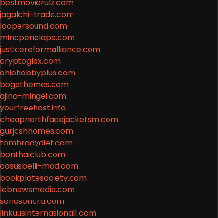
bestmovierulz.com
jagalchi-trade.com
loopersound.com
minapenelope.com
justicereformalliance.com
cryptoglax.com
ohiohobbyplus.com
bogothemes.com
ajino-mingei.com
yourfreehost.info
cheapnorthfacejacketsm.com
gurjoshhomes.com
tombradydiet.com
bonthaiclub.com
casusbelli-mod.com
bookplatesociety.com
lebnewsmedia.com
sonosonora.com
linkuusinternasional1.com