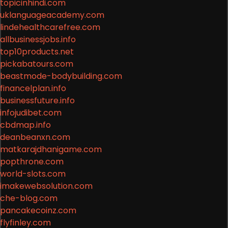
topicinhindi.com
uklanguageacademy.com
lindehealthcarefree.com
allbusinessjobs.info
top10products.net
pickabatours.com
beastmode-bodybuilding.com
financelplan.info
businessfuture.info
infojudibet.com
cbdmap.info
deanbeanxn.com
matkarajdhanigame.com
popthrone.com
world-slots.com
imakewebsolution.com
che-blog.com
pancakecoinz.com
flyfinley.com