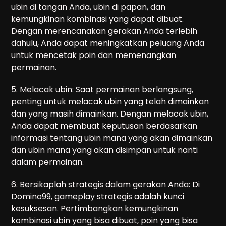
ubin di tangan Anda, ubin di papan, dan
kemungkinan kombinasi yang dapat dibuat.
Dengan merencanakan gerakan Anda terlebih
dahulu, Anda dapat meningkatkan peluang Anda
untuk mencetak poin dan memenangkan
permainan.
5. Melacak ubin: Saat permainan berlangsung,
penting untuk melacak ubin yang telah dimainkan
dan yang masih dimainkan. Dengan melacak ubin,
Anda dapat membuat keputusan berdasarkan
informasi tentang ubin mana yang akan dimainkan
dan ubin mana yang akan disimpan untuk nanti
dalam permainan.
6. Bersikaplah strategis dalam gerakan Anda: Di
Domino99, gameplay strategis adalah kunci
kesuksesan. Pertimbangkan kemungkinan
kombinasi ubin yang bisa dibuat, poin yang bisa