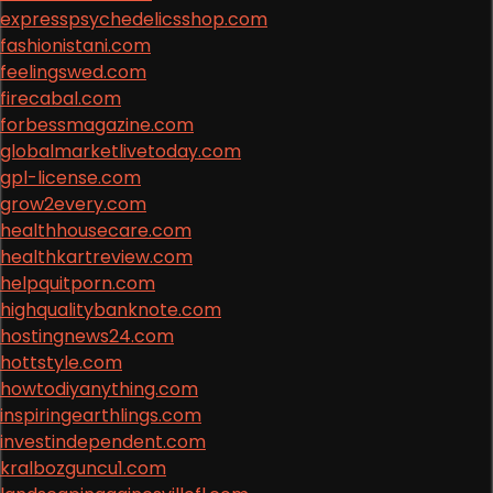
expresspsychedelicsshop.com
fashionistani.com
feelingswed.com
firecabal.com
forbessmagazine.com
globalmarketlivetoday.com
gpl-license.com
grow2every.com
healthhousecare.com
healthkartreview.com
helpquitporn.com
highqualitybanknote.com
hostingnews24.com
hottstyle.com
howtodiyanything.com
inspiringearthlings.com
investindependent.com
kralbozguncu1.com