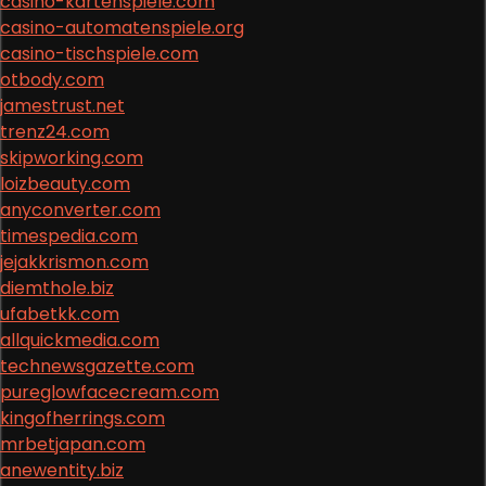
casino-kartenspiele.com
casino-automatenspiele.org
casino-tischspiele.com
otbody.com
jamestrust.net
trenz24.com
skipworking.com
loizbeauty.com
anyconverter.com
timespedia.com
jejakkrismon.com
diemthole.biz
ufabetkk.com
allquickmedia.com
technewsgazette.com
pureglowfacecream.com
kingofherrings.com
mrbetjapan.com
anewentity.biz