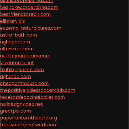
akunidpropokerqq.com
bespokecardetailing.com
bestfriendscredit.com
elibrary.biz
eczema-naturalcures.com
astro-bath.com
aghapal.com
altu-expo.com
authorjennijames.com
viajearoma.net
tsutsuji-parkin.com
agharab.com
cheapammousa.com
thepositiveladiessoccerclub.com
recetasdecocinafaciles.com
naildesignsidea.net
greatpai.com
paperlanterntheatre.org
freeworshipnetwork.com