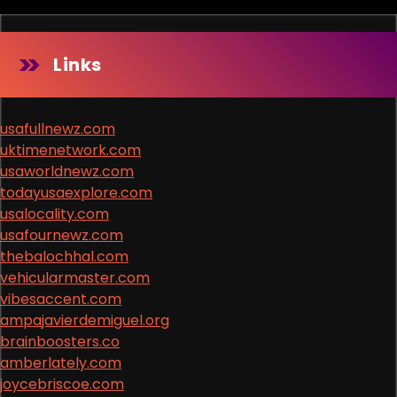
Links
usafullnewz.com
uktimenetwork.com
usaworldnewz.com
todayusaexplore.com
usalocality.com
usafournewz.com
thebalochhal.com
vehicularmaster.com
vibesaccent.com
ampajavierdemiguel.org
brainboosters.co
amberlately.com
joycebriscoe.com