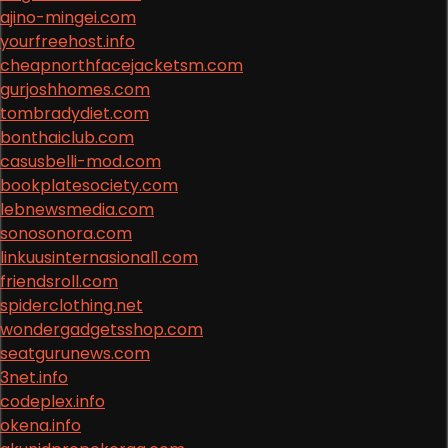
ajino-mingei.com
yourfreehost.info
cheapnorthfacejacketsm.com
gurjoshhomes.com
tombradydiet.com
bonthaiclub.com
casusbelli-mod.com
bookplatesociety.com
lebnewsmedia.com
sonosonora.com
linkuusinternasional1.com
friendsroll.com
spiderclothing.net
wondergadgetsshop.com
seatgurunews.com
3net.info
codeplex.info
okena.info