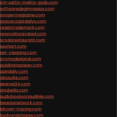
sm-satta-makta-gods.com
softwaredegimnasios.com
soopermagazine.com
spacecoastdailys.com
readytrademark.com
renovationsrated.com
scoziarestaurant.com
seohart.com
set-cleaning.com
promodesignai.com
publicistspaper.com
quindaily.com
abosulte.com
aiverse24.com
anubella.com
audiobooksonaudible.com
beautenetwork.com
bitcoin-tracing.com
bodyandshapes.com