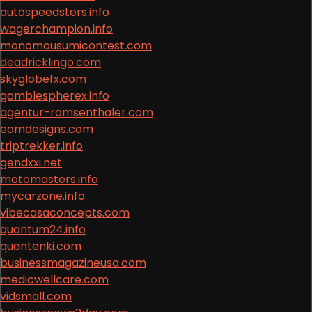
autospeedsters.info
wagerchampion.info
monomousumicontest.com
deadricklingo.com
skyglobefx.com
gamblespherex.info
agentur-ramsenthaler.com
eomdesigns.com
triptrekker.info
gendxxi.net
motomasters.info
mycarzone.info
vibecasaconcepts.com
quantum24.info
quantenki.com
businessmagazineusa.com
medicwellcare.com
vidsmall.com