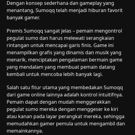
Dengan konsep sederhana dan gameplay yang
menantang, Sumoqq telah menjadi hiburan favorit
banyak gamer.
Premis Sumoqq sangat jelas – pemain mengontrol
pegulat sumo dan harus melewati serangkaian
rintangan untuk mencapai garis finis. Game ini
menampilkan grafis yang dinamis dan musik yang
menarik, menciptakan pengalaman bermain game
yang mendalam yang membuat pemain datang
kembali untuk mencoba lebih banyak lagi.
Salah satu fitur utama yang membedakan Sumoqq
dari game online lainnya adalah kontrol intuitifnya.
Pemain dapat dengan mudah menggerakkan
pegulat sumo mereka dengan menggeser ke kiri
atau kanan pada layar perangkat mereka, sehingga
memudahkan gamer pemula untuk mengambil dan
memainkannya.