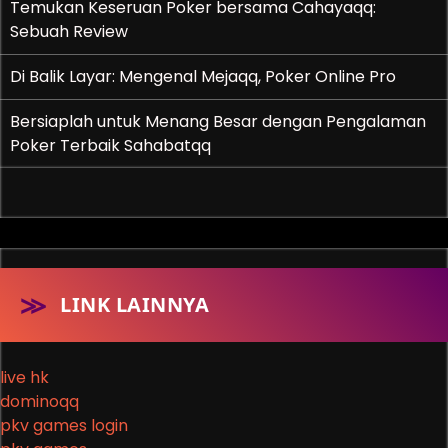
Temukan Keseruan Poker bersama Cahayaqq:
Sebuah Review
Di Balik Layar: Mengenal Mejaqq, Poker Online Pro
Bersiaplah untuk Menang Besar dengan Pengalaman
Poker Terbaik Sahabatqq
LINK LAINNYA
live hk
dominoqq
pkv games login