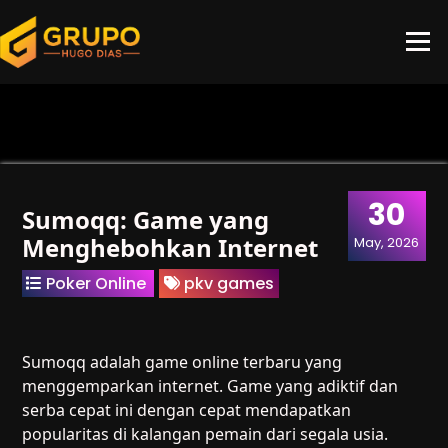
Skip
to
Content
Temukan agen slot gacor terbaik dengan promosi eksklusif. Dapatkan lebih banyak peluang
menang dengan berbagai penawaran menarik saat Anda bergabung.
30
Sumoqq: Game yang
Menghebohkan Internet
May, 2026
Poker Online
pkv games
Sumoqq adalah game online terbaru yang
menggemparkan internet. Game yang adiktif dan
serba cepat ini dengan cepat mendapatkan
popularitas di kalangan pemain dari segala usia.