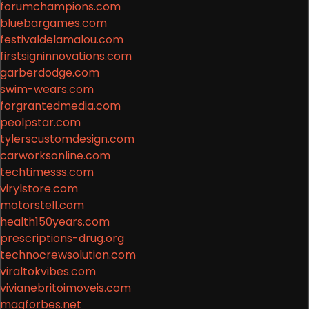
forumchampions.com
bluebargames.com
festivaldelamalou.com
firstsigninnovations.com
garberdodge.com
swim-wears.com
forgrantedmedia.com
peolpstar.com
tylerscustomdesign.com
carworksonline.com
techtimesss.com
virylstore.com
motorstell.com
health150years.com
prescriptions-drug.org
technocrewsolution.com
viraltokvibes.com
vivianebritoimoveis.com
magforbes.net