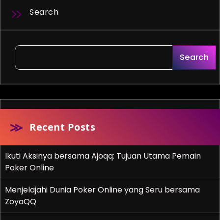
Search
Search
Recent Posts
Ikuti Aksinya bersama Ajoqq: Tujuan Utama Pemain
Poker Online
Menjelajahi Dunia Poker Online yang Seru bersama
ZoyaQQ