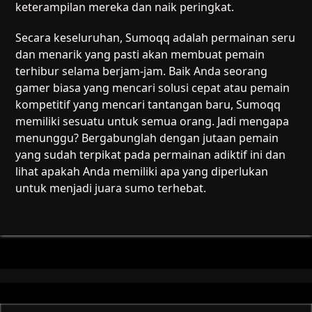
keterampilan mereka dan naik peringkat.
Secara keseluruhan, Sumoqq adalah permainan seru
dan menarik yang pasti akan membuat pemain
terhibur selama berjam-jam. Baik Anda seorang
gamer biasa yang mencari solusi cepat atau pemain
kompetitif yang mencari tantangan baru, Sumoqq
memiliki sesuatu untuk semua orang. Jadi mengapa
menunggu? Bergabunglah dengan jutaan pemain
yang sudah terpikat pada permainan adiktif ini dan
lihat apakah Anda memiliki apa yang diperlukan
untuk menjadi juara sumo terhebat.