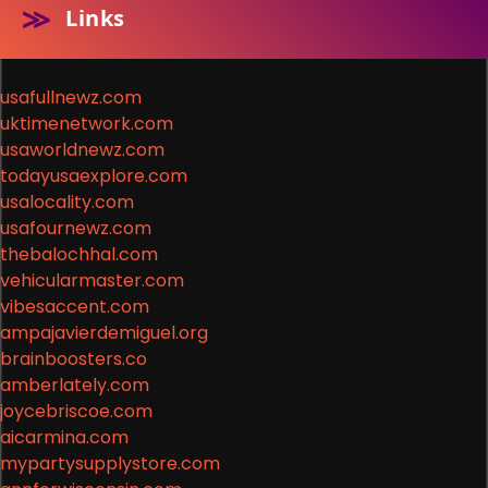
Links
usafullnewz.com
uktimenetwork.com
usaworldnewz.com
todayusaexplore.com
usalocality.com
usafournewz.com
thebalochhal.com
vehicularmaster.com
vibesaccent.com
ampajavierdemiguel.org
brainboosters.co
amberlately.com
joycebriscoe.com
aicarmina.com
mypartysupplystore.com