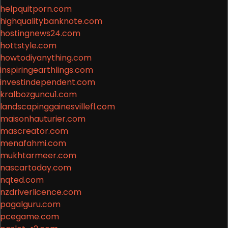
helpquitporn.com
highqualitybanknote.com
hostingnews24.com
hottstyle.com
howtodiyanything.com
inspiringearthlings.com
investindependent.com
kralbozguncu1.com
landscapinggainesvillefl.com
maisonhauturier.com
mascreator.com
menafahmi.com
mukhtarmeer.com
nascartoday.com
nqted.com
nzdriverlicence.com
pagalguru.com
pcegame.com