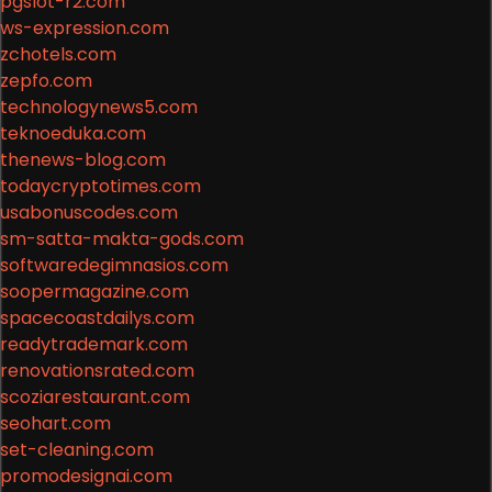
pgslot-r2.com
ws-expression.com
zchotels.com
zepfo.com
technologynews5.com
teknoeduka.com
thenews-blog.com
todaycryptotimes.com
usabonuscodes.com
sm-satta-makta-gods.com
softwaredegimnasios.com
soopermagazine.com
spacecoastdailys.com
readytrademark.com
renovationsrated.com
scoziarestaurant.com
seohart.com
set-cleaning.com
promodesignai.com