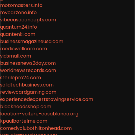
motomasters.info
mycarzone.info
vibecasaconcepts.com
quantum24.info
quantenki.com
businessmagazineusa.com
medicwellcare.com
vidsmall.com
businessnews2day.com
worldnewsrecords.com
sterilepro24.com
solidtechbusiness.com
reviewcardgaming.com
experiencedexpertstowingservice.com
blackheadsshop.com
location-voiture-casablanca.org
kpaulbartelme.com
comedyclubofhiltonhead.com